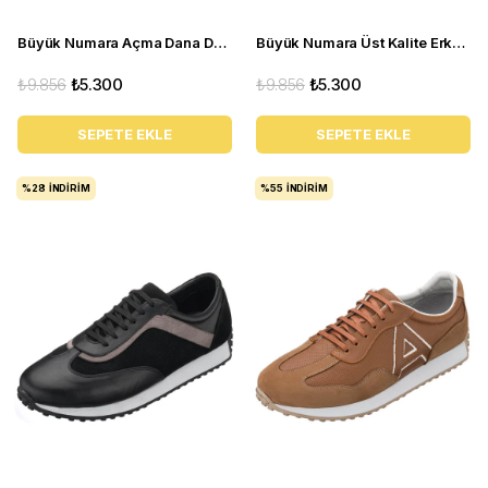
Büyük Numara Açma Dana Derisi Üst Kalite Erkek Ayakkabı - NV02 Bordo Açma
Büyük Numara Üst Kalite Erkek Klasik Ayakkabı - NV02 Siyah süet
₺9.856
₺5.300
₺9.856
₺5.300
SEPETE EKLE
SEPETE EKLE
%28
İNDIRIM
%55
İNDIRIM