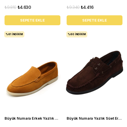
₺9.810
₺4.630
₺9.340
₺4.416
SEPETE EKLE
SEPETE EKLE
%61
İNDIRIM
%60
İNDIRIM
Büyük Numara Erkek Yazlık Ayakkabı - UTKAN02 Tarçın
Büyük Numara Yazlık Süet Erkek Ayakkabısı - Utkan001 Kahve Süet