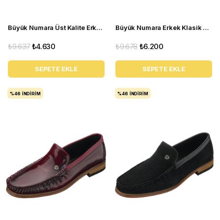
Büyük Numara Üst Kalite Erkek Ayakkabı - ALP76 Lacivert Açma
Büyük Numara Erkek Klasik Ayakkabı - Tr1071 Kahverengi
₺9.637
₺4.630
₺9.678
₺6.200
SEPETE EKLE
SEPETE EKLE
%46
İNDIRIM
%46
İNDIRIM