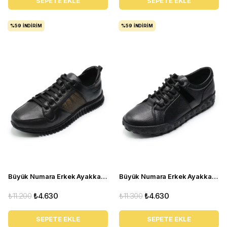
SEPETE EKLE
SEPETE EKLE
%59
İNDIRIM
%59
İNDIRIM
Büyük Numara Erkek Ayakkabı TR4113 Siyah
Büyük Numara Erkek Ayakkabı GOM6166 Siyah
₺11.200
₺4.630
₺11.300
₺4.630
SEPETE EKLE
SEPETE EKLE