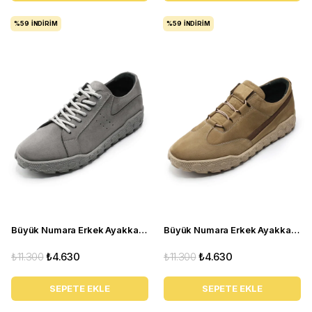
%59
İNDIRIM
%59
İNDIRIM
Büyük Numara Erkek Ayakkabı GOM8013 GRİ
Büyük Numara Erkek Ayakkabı GOM2073 Kum
₺11.300
₺4.630
₺11.300
₺4.630
SEPETE EKLE
SEPETE EKLE