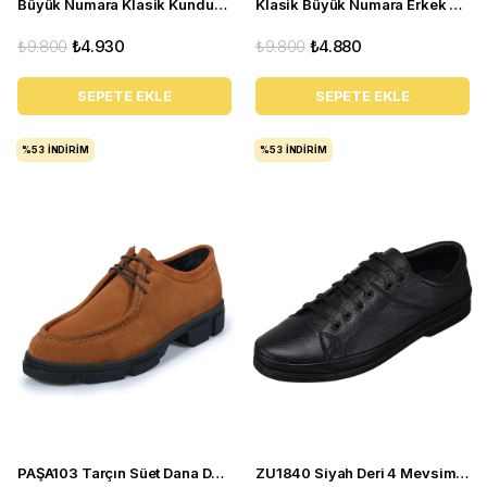
Büyük Numara Klasik Kundura - NV1088 Koyu Lacivert
Klasik Büyük Numara Erkek Ayakkabı - NR1954 Taba
₺9.800
₺4.930
₺9.800
₺4.880
SEPETE EKLE
SEPETE EKLE
%53
İNDIRIM
%53
İNDIRIM
PAŞA103 Tarçın Süet Dana Derisi Esnek rahagt Termo Taban Rahat Geniş Konforlu Taban. ÖZEL Seri.
ZU1840 Siyah Deri 4 Mevsim Büyük Numara Üst Kalite Erkek Ayakkabısı