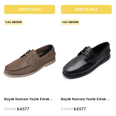
SEPETE EKLE
SEPETE EKLE
%60
İNDIRIM
%60
İNDIRIM
Büyük Numara Yazlık Erkek Ayakkabısı Utkan001 Vizon
Büyük Numara Yazlık Erkek Ayakkabı - Utkan001 Siyah Deri
₺11.440
₺4.577
₺11.440
₺4.577