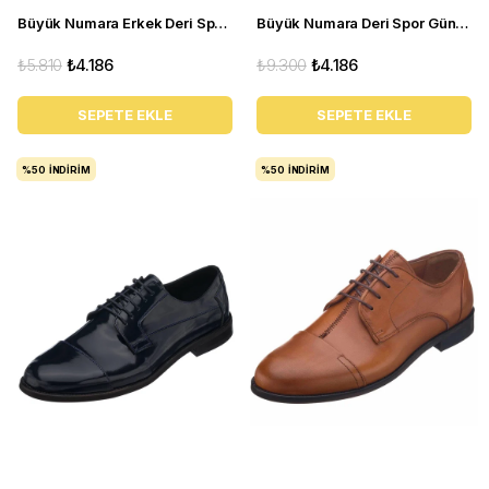
Büyük Numara Erkek Deri Spor Ayakkabı - KB77 siyah
Büyük Numara Deri Spor Günlük Ayakkabı - GG18 Kum
₺5.810
₺4.186
₺9.300
₺4.186
SEPETE EKLE
SEPETE EKLE
%50
İNDIRIM
%50
İNDIRIM