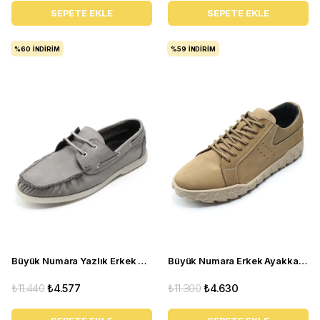
SEPETE EKLE
SEPETE EKLE
%60
İNDIRIM
%59
İNDIRIM
Büyük Numara Yazlık Erkek Ayakkabısı Utkan001 gri
Büyük Numara Erkek Ayakkabı GOM8013 Kum
₺11.440
₺4.577
₺11.300
₺4.630