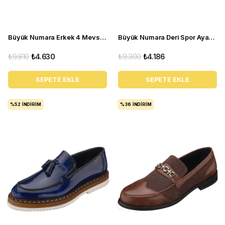
Büyük Numara Erkek 4 Mevsim Ayakkabı - PASA103 Kahve
Büyük Numara Deri Spor Ayakkabı - GG18 Gri
₺9.810
₺4.630
₺9.300
₺4.186
SEPETE EKLE
SEPETE EKLE
%52
İNDIRIM
%36
İNDIRIM