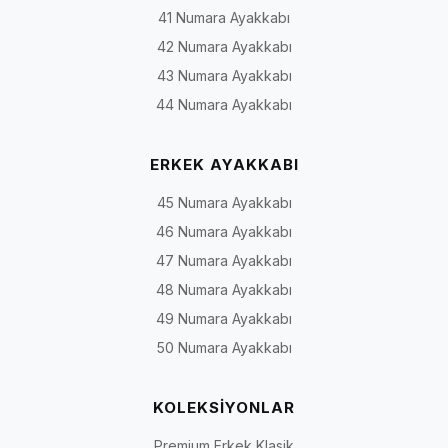
41 Numara Ayakkabı
Klasik
İş hayatı, toplantı,
Oxford, Derby, loafer, bağcık
42 Numara Ayakkabı
ayakkabı
düğün ve özel davet
veya bağcıksız klasik
modeller
43 Numara Ayakkabı
44 Numara Ayakkabı
Gündelik
Şehir yaşamı, ofis ve
Casual, yumuşak yapılı,
ayakkabı
hafta sonu
saraç detaylı ve günlük loaf
ERKEK AYAKKABI
45 Numara Ayakkabı
Deri spor
Günlük tempo ve
Bağcıklı veya bağcıksız deri
ayakkabı
sportif kombinler
spor modeller
46 Numara Ayakkabı
47 Numara Ayakkabı
Bot ve
Serin hava, sonbahar
Bağcıklı bot, fermuarlı bot,
48 Numara Ayakkabı
çizme
ve kış koşulları
Chelsea ve yüksek bilekli
modeller
49 Numara Ayakkabı
50 Numara Ayakkabı
Rugan
Damatlık, smokin,
Parlak yüzeyli klasik, loafer
ayakkabı
sahne ve özel gün
ve bağcıklı modeller
kombinleri
KOLEKSİYONLAR
Premium Erkek Klasik