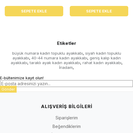
SEPETE EKLE
SEPETE EKLE
Etiketler
büyük numara kadın topuklu ayakkabı
siyah kadın topuklu
,
ayakkabı
40-44 numara kadın ayakkabı
geniş kalıp kadın
,
,
ayakkabı
taraklı ayak kadın ayakkabı
rahat kadın ayakkabı
,
,
,
İriadam
,
E-bültenimize kayıt olun!
Gönder
ALIŞVERİŞ BİLGİLERİ
Siparişlerim
Beğendiklerim