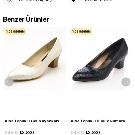
Benzer Ürünler
%22
İNDIRIM
%22
İNDIRIM
Kısa Topuklu Gelin Ayakkabısı Büyük Numara 1023 Sedef - 1023 51012 SE-SEDEF
Kısa Topuklu Büyük Numara Kadın Stiletto Abiye Ayakkabı 1023 Siyah - 1023 51012 siy-SİYAH
₺4.890
₺3.830
₺4.890
₺3.830