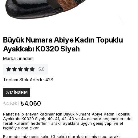
Büyük Numara Abiye Kadın Topuklu
Ayakkabı K0320 Siyah
Marka
:
iriadam
5.0
Toplam Stok Adedi
:
428
%
17
İNDIRIM
₺4.060
₺4.890
Rahat kalıp arayan kadınlar için Büyük Numara Abiye Kadın Topuklu
Ayakkabı K0320 Siyah, 40, 41, 42, 43 ve 44 numara seçeneklerinde
ferah kullanım hedefler. Taraklı ayaklara uygun geniş yapı ve el
işçiliğiyle öne çıkar.
Bu modelimiz geniş kalıp (G kalıp) olarak üretilmiş olup, taraklı