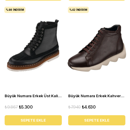
%46
İNDIRIM
%42
İNDIRIM
Büyük Numara Erkek Üst Kalite Deri Bot - ZM402 Siyah
Büyük Numara Erkek Kahverengi Bot - ST201 Kahve
₺9.867
₺5.300
₺7.940
₺4.630
SEPETE EKLE
SEPETE EKLE