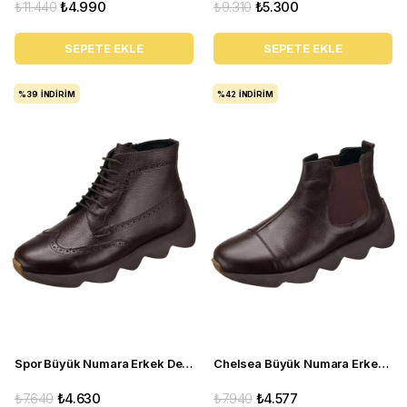
₺11.440
₺4.990
₺9.310
₺5.300
SEPETE EKLE
SEPETE EKLE
%39
İNDIRIM
%42
İNDIRIM
Spor Büyük Numara Erkek Deri Bot - ST4395 Kahve
Chelsea Büyük Numara Erkek Deri Bot - ST1284 Kahverengi
₺7.640
₺4.630
₺7.940
₺4.577