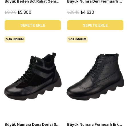
Büyük Beden Bot Rahat Geniş Kalıp - YMR444 Antrasit
Büyük Numra Deri Fermuarlı Erkek Bot - ST0126 Siyah
₺9.310
₺5.300
₺7.940
₺4.630
SEPETE EKLE
SEPETE EKLE
%49
İNDIRIM
%39
İNDIRIM
Büyük Numara Dana Derisi Spor Bot - HM141 Siyah
Büyük Numara Fermuarlı Erkek Deri Bot - ST4395 Siyah