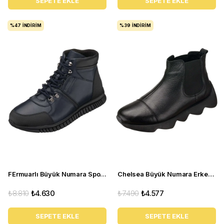
SEPETE EKLE
SEPETE EKLE
%47
İNDIRIM
%39
İNDIRIM
FErmuarlı Büyük Numara Spor Deri Bot - S4512 Lacivert
Chelsea Büyük Numara Erkek Deri Bot - ST1284 Siyah
₺8.810
₺4.630
₺7.490
₺4.577
SEPETE EKLE
SEPETE EKLE