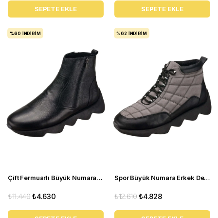
SEPETE EKLE
SEPETE EKLE
%60
İNDIRIM
%62
İNDIRIM
Çift Fermuarlı Büyük Numara Erkek Bot - ST101 Siyah
Spor Büyük Numara Erkek Deri Bot - 24 KASIM Gri
₺11.440
₺4.630
₺12.610
₺4.828