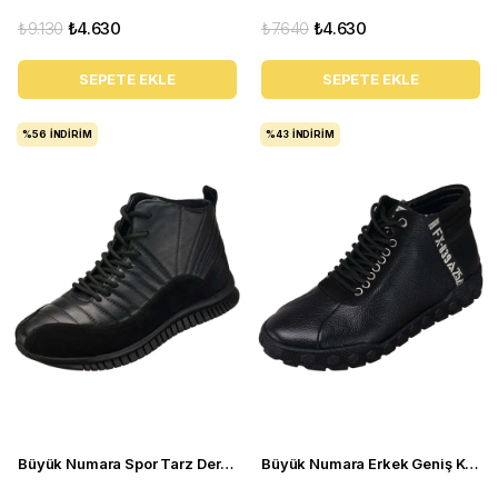
₺9.130
₺4.630
₺7.640
₺4.630
SEPETE EKLE
SEPETE EKLE
%56
İNDIRIM
%43
İNDIRIM
Büyük Numara Spor Tarz Deri Bot - 30 Ağustos Siyah
Büyük Numara Erkek Geniş Kalıp Bot - YMR41 siyah