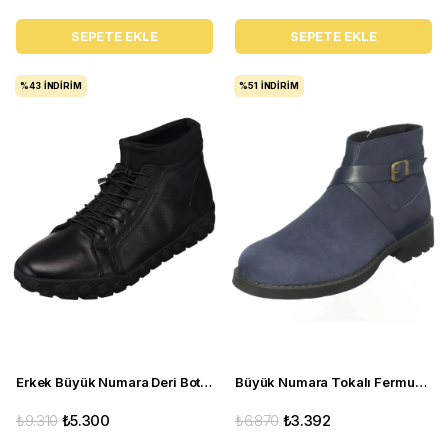
SEPETE EKLE
SEPETE EKLE
%43
İNDIRIM
%51
İNDIRIM
Erkek Büyük Numara Deri Bot - YMR444 Siyah
Büyük Numara Tokalı Fermuarlı Bot CS623 Lacivert
₺9.310
₺5.300
₺6.870
₺3.392