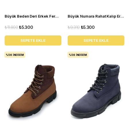
Büyük Beden Deri Erkek Fermuarlı Bot Lacivert CK7044
Büyük Numara Rahat Kalıp Erkek Bot - YMR444 Gri Nubuk
₺11.800
₺5.300
₺9.310
₺5.300
SEPETE EKLE
SEPETE EKLE
%56
İNDIRIM
%56
İNDIRIM