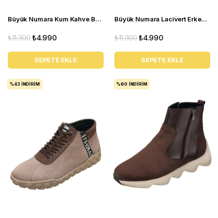
Büyük Numara Kum Kahve Büyük Numara BOT CK2007 Kum
Büyük Numara Lacivert Erkek BOT CK2007 Lacivert
₺11.300
₺4.990
₺11.300
₺4.990
SEPETE EKLE
SEPETE EKLE
%43
İNDIRIM
%60
İNDIRIM