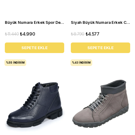
Büyük Numara Erkek Spor Deri Bot - 30 AĞUSTOS Beyaz
Siyah Büyük Numara Erkek Chelsea Bot ORHAN42
₺11.440
₺4.990
₺8.790
₺4.577
SEPETE EKLE
SEPETE EKLE
%55
İNDIRIM
%43
İNDIRIM