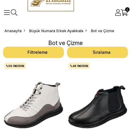
0
Anasayfa
Büyük Numara Erkek Ayakkabı
Bot ve Çizme
Bot ve Çizme
Filtreleme
Sıralama
%56
İNDIRIM
%48
İNDIRIM