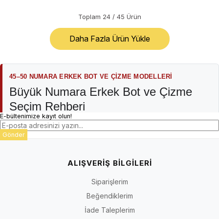
Toplam
24
/
45
Ürün
Daha Fazla Ürün Yükle
45–50 NUMARA ERKEK BOT VE ÇIZME MODELLERI
Büyük Numara Erkek Bot ve Çizme
Seçim Rehberi
E-bültenimize kayıt olun!
İriadam erkek bot ve çizme kategorisi; günlük şehir kullanımı, iş
Gönder
hayatı, seyahat ve serin-soğuk hava koşulları için
değerlendirilebilecek 45–50 numara modelleri bir araya getirir.
Stok ve sezona bağlı olarak bağcıklı, fermuarlı, bağcık ve
ALIŞVERİŞ BİLGİLERİ
fermuarı birlikte kullanan, Chelsea, Chukka, spor görünümlü veya
daha yüksek boğazlı bot seçenekleri listelenebilir.
Siparişlerim
Beğendiklerim
Kategori içindeki modellerin kalıbı, burun yapısı, ayak üstü hacmi,
saya materyali, astarı, tabanı, bilek yüksekliği ve kapanış sistemi
İade Taleplerim