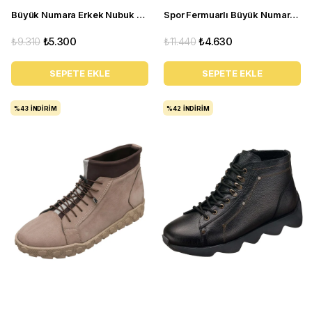
Büyük Numara Erkek Nubuk Spor Deri Bot - YMR41 Antrasit
Spor Fermuarlı Büyük Numara Erkek Bot - ST101 Kahve Nubuk
₺9.310
₺5.300
₺11.440
₺4.630
SEPETE EKLE
SEPETE EKLE
%43
İNDIRIM
%42
İNDIRIM