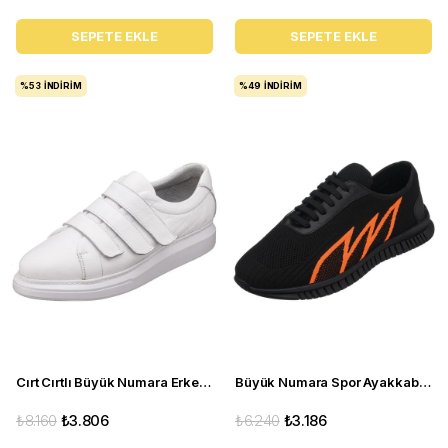
SEPETE EKLE
SEPETE EKLE
%53
İNDIRIM
%49
İNDIRIM
Cırt Cırtlı Büyük Numara Erkek Ayakkabı - GG3313 Beyaz
Büyük Numara Spor Ayakkabı - ERAY-02 Siyah
₺8.160
₺3.806
₺6.240
₺3.186