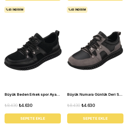
%45
İNDIRIM
%45
İNDIRIM
Büyük Beden Erkek spor Ayakkabı - YKP04 Siyah
Büyük Numara Günlük Deri Spor Ayakkabı - YKP04 Gri
₺8.430
₺4.630
₺8.430
₺4.630
SEPETE EKLE
SEPETE EKLE