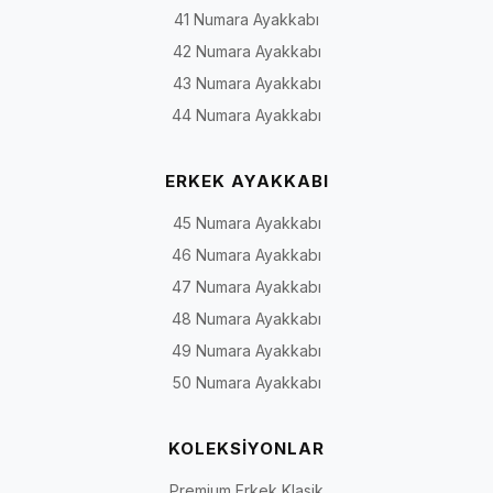
41 Numara Ayakkabı
Bağcıklı deri
Bağcıkla ayarlanabilen
Şehir, hafta sonu
sneaker
sportif saya
42 Numara Ayakkabı
günlük kombinler
43 Numara Ayakkabı
Slip-on veya
Bağcıksız, ayağa geçirilerek
Pratik günlük
44 Numara Ayakkabı
bağcıksız
giyilen yapı
kullanım
model
ERKEK AYAKKABI
Perforajlı
Sayada hava hareketini
Ilık ve sıcak
deri spor
destekleyen delikli bölümler
45 Numara Ayakkabı
havalarda şehir
kullanımı
46 Numara Ayakkabı
47 Numara Ayakkabı
Nubuk veya
Mat ve dokulu yüzeye sahip
Günlük ve smart-
48 Numara Ayakkabı
süet detaylı
deri bölümleri
casual kombinler
spor
49 Numara Ayakkabı
50 Numara Ayakkabı
Karma
Deri ile farklı saya veya
Modele göre günl
materyalli
destek parçalarının birlikte
veya mevsimlik
deri spor
kullanımı
kullanım
KOLEKSİYONLAR
Premium Erkek Klasik
Yüksek
Daha belirgin taban profili ve
Günlük şehir stili