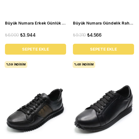
Büyük Numara Erkek Günlük Deri Spor Ayakkabı - YC2023 Kum
Büyük Numara Gündelik Rahat Erkek Spor Ayakkabı - YMR141 Siyah
₺6.000
₺3.944
₺9.310
₺4.566
SEPETE EKLE
SEPETE EKLE
%59
İNDIRIM
%48
İNDIRIM