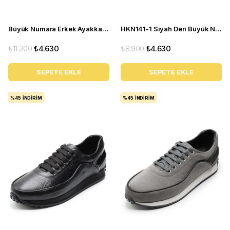
Büyük Numara Erkek Ayakkabı TR4113 Siyah
HKN141-1 Siyah Deri Büyük Numara Erkek Spor Ayakkabı
₺11.200
₺4.630
₺8.900
₺4.630
SEPETE EKLE
SEPETE EKLE
%45
İNDIRIM
%45
İNDIRIM