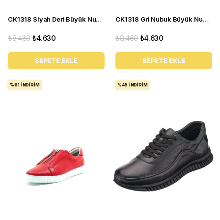
CK1318 Siyah Deri Büyük Numara Erkek Spor Ayakkabı
CK1318 Gri Nubuk Büyük Numara Erkek Gündelik Deri Spor Ayakkabı
₺8.460
₺4.630
₺8.460
₺4.630
SEPETE EKLE
SEPETE EKLE
%61
İNDIRIM
%45
İNDIRIM