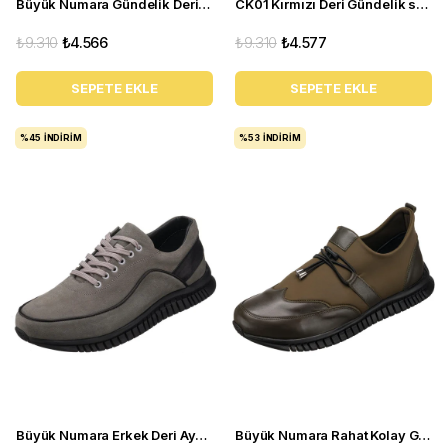
Büyük Numara Gündelik Deri Rahat Spor Ayakkabı - YMR141 Gri
CK01 Kırmızı Deri Gündelik spor ayakkabı rahat geniş kalıp yeni sezon
₺9.310
₺4.566
₺9.310
₺4.577
SEPETE EKLE
SEPETE EKLE
%45
İNDIRIM
%53
İNDIRIM
Büyük Numara Erkek Deri Ayakkabı - GG1318 Gri
Büyük Numara Rahat Kolay Giyimli Streç Erkek Günlük Ayakkabı - 14 ŞUBAT Haki