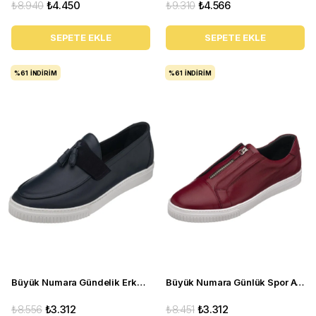
₺8.940
₺4.450
₺9.310
₺4.566
SEPETE EKLE
SEPETE EKLE
%61
İNDIRIM
%61
İNDIRIM
Büyük Numara Gündelik Erkek Ayakkabı - POYRAZ-01 Lacivert
Büyük Numara Günlük Spor Ayakkabı - YUSUF-01 Bordo
₺8.556
₺3.312
₺8.451
₺3.312