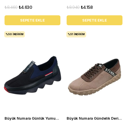
₺8.460
₺4.630
₺8.940
₺4.158
SEPETE EKLE
SEPETE EKLE
%50
İNDIRIM
%51
İNDIRIM
Büyük Numara Günlük Yumuşak Streç erkek Ayakkabı - ST1963 Lacivert
Büyük Numara Gündelik Deri Spor Ayakkabı - YMR141 Antrasit