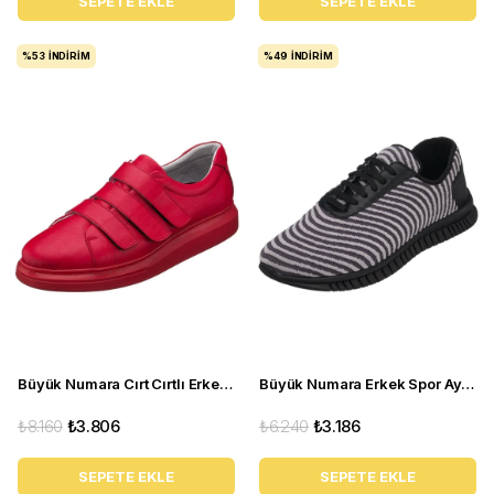
SEPETE EKLE
SEPETE EKLE
%53
İNDIRIM
%49
İNDIRIM
Büyük Numara Cırt Cırtlı Erkek Deri Ayakkabı - GG3313 Kırmızı
Büyük Numara Erkek Spor Ayakkabı - ERAY-01 Gri
₺8.160
₺3.806
₺6.240
₺3.186
SEPETE EKLE
SEPETE EKLE