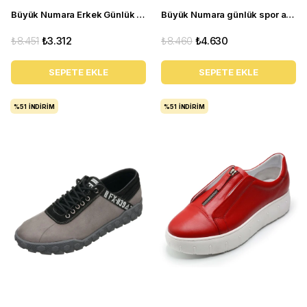
Büyük Numara Erkek Günlük Yürüyüş Ayakkabısı - YUSUF-01 Kırmızı
Büyük Numara günlük spor ayakkabı GG1318 Siyah
₺8.451
₺3.312
₺8.460
₺4.630
SEPETE EKLE
SEPETE EKLE
%51
İNDIRIM
%51
İNDIRIM