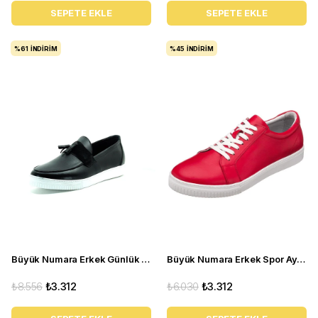
SEPETE EKLE
SEPETE EKLE
%61
İNDIRIM
%45
İNDIRIM
Büyük Numara Erkek Günlük Ayakkabı - POYRAZ-01 Siyah
Büyük Numara Erkek Spor Ayakkabı - EU803 Kırmızı
₺8.556
₺3.312
₺6.030
₺3.312