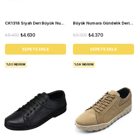
CK1318 Siyah Deri Büyük Numara Erkek Spor Ayakkabı
Büyük Numara Gündelik Deri Süet Erkek Ayakkabı - Utkan24 Tarçın
₺8.460
₺4.630
₺9.300
₺4.370
SEPETE EKLE
SEPETE EKLE
%53
İNDIRIM
%59
İNDIRIM