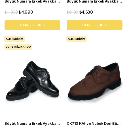
Büyük Numara Erkek Ayakkabı GOM8013 siyah
Büyük Numara Erkek Ayakkabı KRT103-2 Kum
₺11.300
₺4.990
₺8.130
₺4.630
SEPETE EKLE
SEPETE EKLE
%45
İNDIRIM
%45
İNDIRIM
ÜCRETSIZ KARGO
Büyük Numara Erkek Ayakkabı CK713 Siyah Açma Deri
CK713 KAhve Nubuk Deri Büyük Numara Erkek Casual Ayakkabı