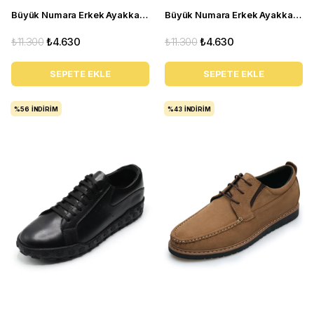
Büyük Numara Erkek Ayakkabı GOM2073 Kum
Büyük Numara Erkek Ayakkabı GOM2073 Siyah
₺11.300
₺4.630
₺11.300
₺4.630
SEPETE EKLE
SEPETE EKLE
%56
İNDIRIM
%43
İNDIRIM