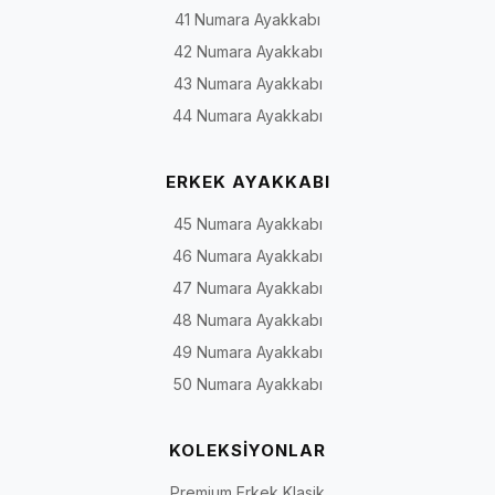
41 Numara Ayakkabı
Model
Temel yapı
Yaygın kullanım
tipi
42 Numara Ayakkabı
43 Numara Ayakkabı
Loafer
Bağcıksız, ayağa geçirilerek
Günlük şehir stili,
44 Numara Ayakkabı
giyilen yapı
ofis ve smart-casua
kombinler
ERKEK AYAKKABI
Oxford
Kapalı bağcık sistemiyle daha
Ofis, toplantı ve yar
düzenli ve klasik görünüm
klasik günlük
45 Numara Ayakkabı
kullanım
46 Numara Ayakkabı
47 Numara Ayakkabı
Bağcıklı
Bağcıkla ayarlanabilen günlük
Şehir içi, iş günü v
48 Numara Ayakkabı
casual
gövde
hafta sonu
49 Numara Ayakkabı
Deri
Ürününe göre dana derisi,
Günlük ve smart-
50 Numara Ayakkabı
gündelik
nubuk, süet veya farklı deri
casual kullanım
yüzeyler
KOLEKSİYONLAR
Yumuşak
Daha esnek saya, taban veya
Rahatlık öncelikli
Premium Erkek Klasik
yapılı
iç dolguya sahip olabilen
günlük kullanım