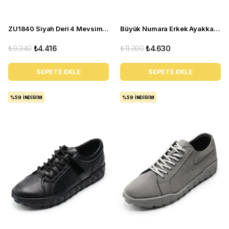
ZU1840 Siyah Deri 4 Mevsim Büyük Numara Üst Kalite Erkek Ayakkabısı
Büyük Numara Erkek Ayakkabı GOM8013 Kum
₺9.340
₺4.416
₺11.300
₺4.630
SEPETE EKLE
SEPETE EKLE
%59
İNDIRIM
%59
İNDIRIM