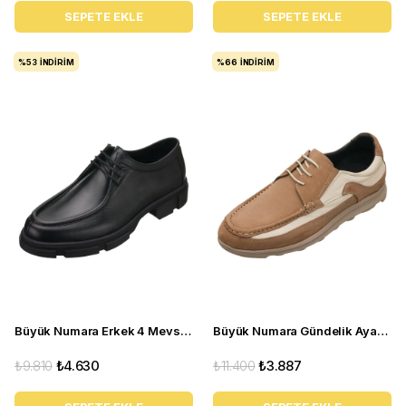
SEPETE EKLE
SEPETE EKLE
%53
İNDIRIM
%66
İNDIRIM
Büyük Numara Erkek 4 Mevsim Gündelik Ayakkabı paşa103 siyah
Büyük Numara Gündelik Ayakkabı - OMER207 Kum
₺9.810
₺4.630
₺11.400
₺3.887