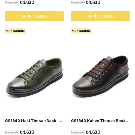
₺9.800
₺4.630
₺8.900
₺4.630
SEPETE EKLE
SEPETE EKLE
%53
İNDIRIM
%53
İNDIRIM
GS1840 Haki Timsah Baskı Deri Büyük Numara Erkek Spor Ayakkabı
GS1840 Kahve Timsah Baskı Deri Büyük Numara Erkek Spor Ayakkabı
₺9.800
₺4.630
₺9.800
₺4.630