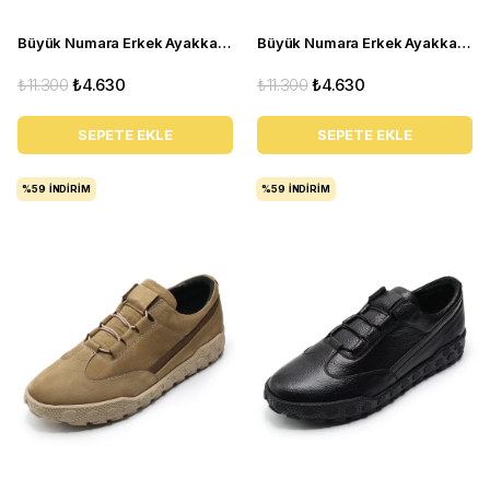
Büyük Numara Erkek Ayakkabı GOM6166 Siyah
Büyük Numara Erkek Ayakkabı GOM8013 GRİ
₺11.300
₺4.630
₺11.300
₺4.630
SEPETE EKLE
SEPETE EKLE
%59
İNDIRIM
%59
İNDIRIM