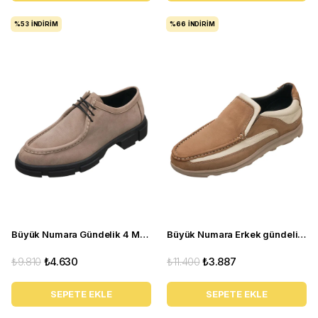
%53
İNDIRIM
%66
İNDIRIM
Büyük Numara Gündelik 4 Mevsim Erkek Ayakkabı - Pasa103 Antrasit
Büyük Numara Erkek gündelik Ayakkabı - Omer107 Kum
₺9.810
₺4.630
₺11.400
₺3.887
SEPETE EKLE
SEPETE EKLE