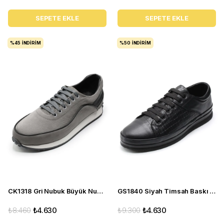
SEPETE EKLE
SEPETE EKLE
%45
İNDIRIM
%50
İNDIRIM
CK1318 Gri Nubuk Büyük Numara Erkek Gündelik Deri Spor Ayakkabı
GS1840 Siyah Timsah Baskı Deri Büyük Numara Erkek Spor Ayakkabı
₺8.460
₺4.630
₺9.300
₺4.630