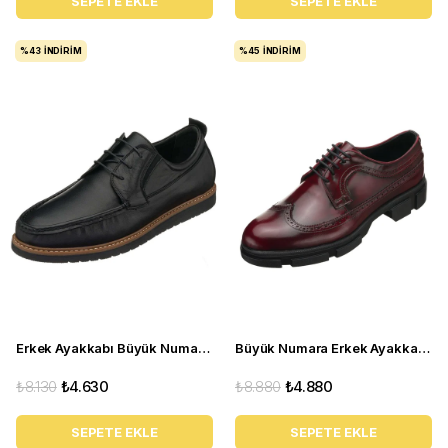
SEPETE EKLE
SEPETE EKLE
%43
İNDIRIM
%45
İNDIRIM
Erkek Ayakkabı Büyük Numara KRT103 Siyah
Büyük Numara Erkek Ayakkabısı - CK713 Bordo Acma
₺8.130
₺4.630
₺8.880
₺4.880
SEPETE EKLE
SEPETE EKLE