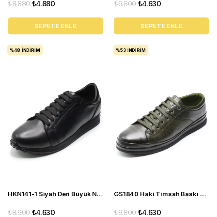
₺8.880
₺4.880
₺9.800
₺4.630
SEPETE EKLE
SEPETE EKLE
%48
İNDIRIM
%53
İNDIRIM
HKN141-1 Siyah Deri Büyük Numara Erkek Spor Ayakkabı
GS1840 Haki Timsah Baskı Deri Büyük Numara Erkek Spor Ayakkabı
₺8.900
₺4.630
₺9.800
₺4.630