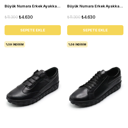
Büyük Numara Erkek Ayakkabı GOM8013 GRİ
Büyük Numara Erkek Ayakkabı GOM2073 Kum
₺11.300
₺4.630
₺11.300
₺4.630
SEPETE EKLE
SEPETE EKLE
%59
İNDIRIM
%56
İNDIRIM