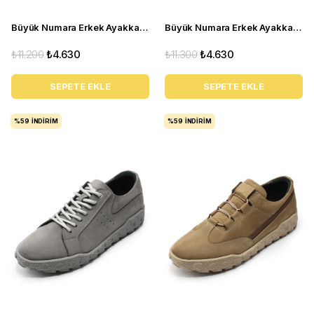
Büyük Numara Erkek Ayakkabı TR4113 Siyah
Büyük Numara Erkek Ayakkabı GOM6166 Siyah
₺11.200
₺4.630
₺11.300
₺4.630
SEPETE EKLE
SEPETE EKLE
%59
İNDIRIM
%59
İNDIRIM