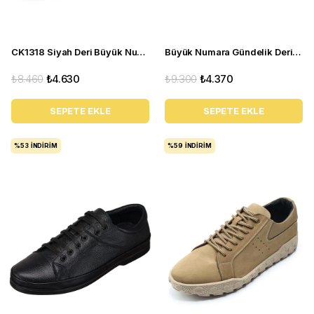
CK1318 Siyah Deri Büyük Numara Erkek Spor Ayakkabı
Büyük Numara Gündelik Deri Süet Erkek Ayakkabı - Utkan24 Tarçın
₺8.460
₺4.630
₺9.300
₺4.370
SEPETE EKLE
SEPETE EKLE
%53
İNDIRIM
%59
İNDIRIM