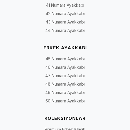
41 Numara Ayakkabı
Model
Temel yapı
Yaygın kullanım
tipi
42 Numara Ayakkabı
43 Numara Ayakkabı
Loafer
Bağcıksız, ayağa geçirilerek
Günlük şehir stili,
44 Numara Ayakkabı
giyilen yapı
ofis ve smart-casua
kombinler
ERKEK AYAKKABI
Oxford
Kapalı bağcık sistemiyle daha
Ofis, toplantı ve yar
düzenli ve klasik görünüm
klasik günlük
45 Numara Ayakkabı
kullanım
46 Numara Ayakkabı
47 Numara Ayakkabı
Bağcıklı
Bağcıkla ayarlanabilen günlük
Şehir içi, iş günü v
48 Numara Ayakkabı
casual
gövde
hafta sonu
49 Numara Ayakkabı
Deri
Ürününe göre dana derisi,
Günlük ve smart-
50 Numara Ayakkabı
gündelik
nubuk, süet veya farklı deri
casual kullanım
yüzeyler
KOLEKSİYONLAR
Yumuşak
Daha esnek saya, taban veya
Rahatlık öncelikli
Premium Erkek Klasik
yapılı
iç dolguya sahip olabilen
günlük kullanım