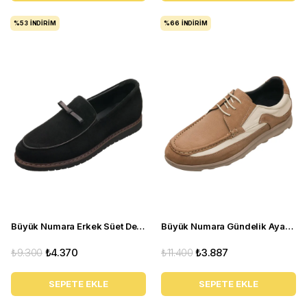
%53
İNDIRIM
%66
İNDIRIM
Büyük Numara Erkek Süet Deri Günlük Ayakkabı - UTKAN24 Siyah
Büyük Numara Gündelik Ayakkabı - OMER207 Kum
₺9.300
₺4.370
₺11.400
₺3.887
SEPETE EKLE
SEPETE EKLE