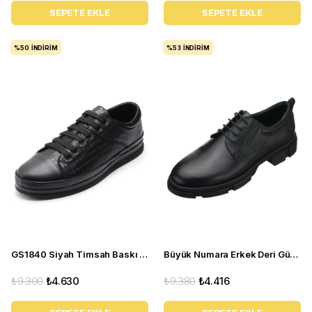
SEPETE EKLE
SEPETE EKLE
%50
İNDIRIM
%53
İNDIRIM
GS1840 Siyah Timsah Baskı Deri Büyük Numara Erkek Spor Ayakkabı
Büyük Numara Erkek Deri Gündelik Ayakkabı - CK4296 Siyah
₺9.300
₺4.630
₺9.380
₺4.416