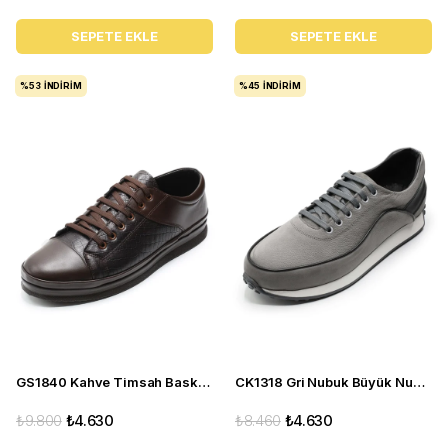
SEPETE EKLE
SEPETE EKLE
%53
İNDIRIM
%45
İNDIRIM
GS1840 Kahve Timsah Baskı Deri Büyük Numara Erkek Spor Ayakkabı
CK1318 Gri Nubuk Büyük Numara Erkek Gündelik Deri Spor Ayakkabı
₺9.800
₺4.630
₺8.460
₺4.630