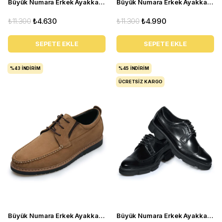
Büyük Numara Erkek Ayakkabı GOM2073 Siyah
Büyük Numara Erkek Ayakkabı GOM8013 siyah
₺11.300
₺4.630
₺11.300
₺4.990
SEPETE EKLE
SEPETE EKLE
%43
İNDIRIM
%45
İNDIRIM
ÜCRETSIZ KARGO
Büyük Numara Erkek Ayakkabı KRT103-2 Kum
Büyük Numara Erkek Ayakkabı CK713 Siyah Açma Deri