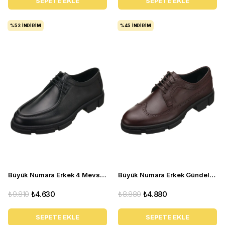
SEPETE EKLE
SEPETE EKLE
%53
İNDIRIM
%45
İNDIRIM
Büyük Numara Erkek 4 Mevsim Gündelik Ayakkabı paşa103 siyah
Büyük Numara Erkek Gündelik Deri Ayakkabı - CK713
₺9.810
₺4.630
₺8.880
₺4.880
SEPETE EKLE
SEPETE EKLE