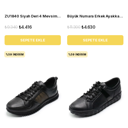
ZU1840 Siyah Deri 4 Mevsim Büyük Numara Üst Kalite Erkek Ayakkabısı
Büyük Numara Erkek Ayakkabı GOM8013 Kum
₺9.340
₺4.416
₺11.300
₺4.630
SEPETE EKLE
SEPETE EKLE
%59
İNDIRIM
%59
İNDIRIM