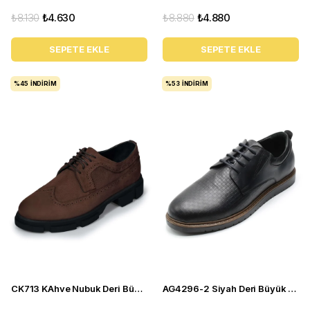
₺8.130
₺4.630
₺8.880
₺4.880
SEPETE EKLE
SEPETE EKLE
%45
İNDIRIM
%53
İNDIRIM
CK713 KAhve Nubuk Deri Büyük Numara Erkek Casual Ayakkabı
AG4296-2 Siyah Deri Büyük Numara Erkek Spor