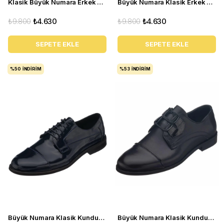
Klasik Büyük Numara Erkek Kundura - NV1930 Siyah
Büyük Numara Klasik Erkek Ayakkabı - KD0695 Siyah Rugan
₺9.800
₺4.630
₺9.800
₺4.630
SEPETE EKLE
SEPETE EKLE
%50
İNDIRIM
%53
İNDIRIM
Büyük Numara Klasik Kundura - NV1088 Koyu Lacivert
Büyük Numara Klasik Kundura - NV1945 Siyah