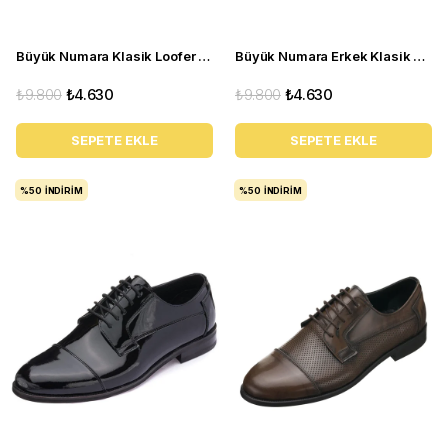
Büyük Numara Klasik Loofer Kundura Ayakkabı - KD0696 Siyah
Büyük Numara Erkek Klasik Kundura - NV1945 Siyah Rugan
₺9.800
₺4.630
₺9.800
₺4.630
SEPETE EKLE
SEPETE EKLE
%50
İNDIRIM
%50
İNDIRIM