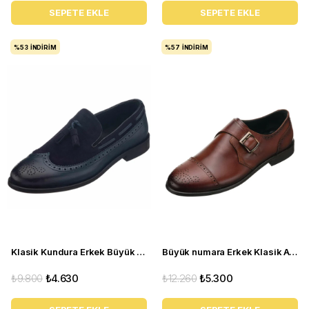
SEPETE EKLE
SEPETE EKLE
%53
İNDIRIM
%57
İNDIRIM
Klasik Kundura Erkek Büyük Numara Ayakkabı - NV1930 Lacivert
Büyük numara Erkek Klasik Ayakkabı AYC71 Kahve
₺9.800
₺4.630
₺12.260
₺5.300