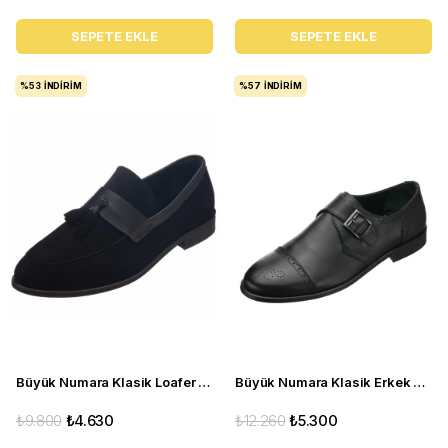
SEPETE EKLE
SEPETE EKLE
%53
İNDIRIM
%57
İNDIRIM
Büyük Numara Klasik Loafer Kundura Büyük Numara - Kd0696 Siyah Süet
Büyük Numara Klasik Erkek Ayakkabısı - AYC71 Siyah
₺9.800
₺4.630
₺12.260
₺5.300