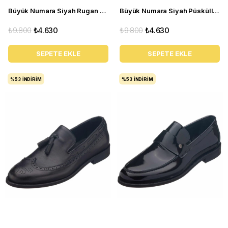
Büyük Numara Siyah Rugan Klasik Erkek Deri Ayakkabı NV1930
Büyük Numara Siyah Püsküllü Erkek Loafer Ayakkabı KD0695
₺9.800
₺4.630
₺9.800
₺4.630
SEPETE EKLE
SEPETE EKLE
%53
İNDIRIM
%53
İNDIRIM