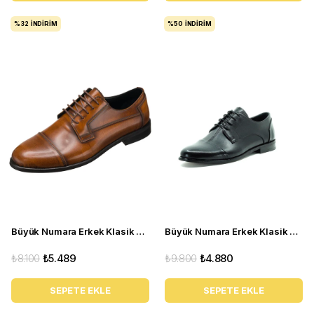
%32
İNDIRIM
%50
İNDIRIM
Büyük Numara Erkek Klasik Ayakkabı - YKP1088 Taba
Büyük Numara Erkek Klasik Kundura Ayakkabı - NR1954 Siyah
₺8.100
₺5.489
₺9.800
₺4.880
SEPETE EKLE
SEPETE EKLE