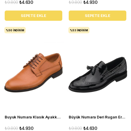
₺9.800
₺4.630
₺9.800
₺4.930
SEPETE EKLE
SEPETE EKLE
%50
İNDIRIM
%53
İNDIRIM
Buyuk Numara Klasik Ayakkabi - NV1086 taba
Büyük Numara Deri Rugan Erkek Ayakkabı - NV1930-1 Siyah Rugan
₺9.800
₺4.930
₺9.800
₺4.630