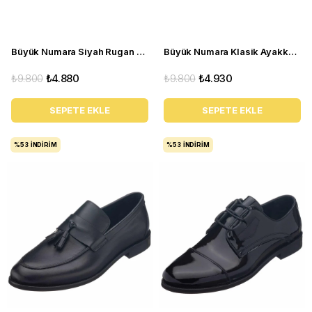
Büyük Numara Siyah Rugan Erkek Klasik Ayakkabı NR1958
Büyük Numara Klasik Ayakkabı - NV1088 Siyah
₺9.800
₺4.880
₺9.800
₺4.930
SEPETE EKLE
SEPETE EKLE
%53
İNDIRIM
%53
İNDIRIM