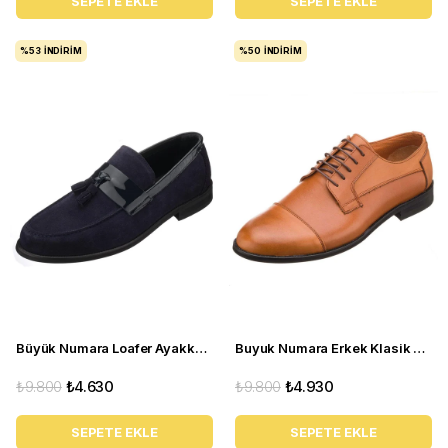
SEPETE EKLE
SEPETE EKLE
%53
İNDIRIM
%50
İNDIRIM
Büyük Numara Loafer Ayakkabı - Kd0696 Lacivert
Buyuk Numara Erkek Klasik Ayakkabı - NV1088 Taba
₺9.800
₺4.630
₺9.800
₺4.930
SEPETE EKLE
SEPETE EKLE