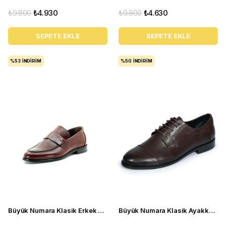
₺9.800
₺4.930
₺9.800
₺4.630
SEPETE EKLE
SEPETE EKLE
%53
İNDIRIM
%50
İNDIRIM
Büyük Numara Klasik Erkek Ayakkabı - KD0695 Kestane Kahve
Büyük Numara Klasik Ayakkabı - NV1088 Kahve