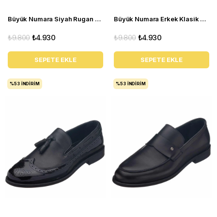
Büyük Numara Siyah Rugan Erkek Klasik Ayakkabı NV1088
Büyük Numara Erkek Klasik Ayakkabı - NV1088 Kahve Açma
₺9.800
₺4.930
₺9.800
₺4.930
SEPETE EKLE
SEPETE EKLE
%53
İNDIRIM
%53
İNDIRIM