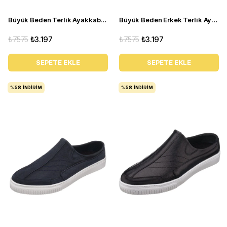
Büyük Beden Terlik Ayakkabı - Kley-01 Kahverengi
Büyük Beden Erkek Terlik Ayakkabı - Kley-01 Kum
₺7.575
₺3.197
₺7.575
₺3.197
SEPETE EKLE
SEPETE EKLE
%58
İNDIRIM
%58
İNDIRIM