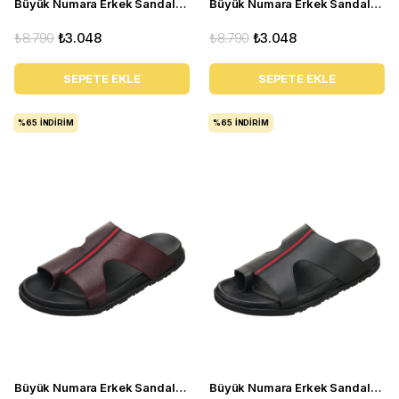
Büyük Numara Erkek Sandalet Terlik - PASA107 Lacivert
Büyük Numara Erkek Sandalet Terlik - PASA108 Lacivert
₺8.790
₺3.048
₺8.790
₺3.048
SEPETE EKLE
SEPETE EKLE
%65
İNDIRIM
%65
İNDIRIM
Büyük Numara Erkek Sandalet Terlik -PASA104 Bordo
Büyük Numara Erkek Sandalet Terlik - PASA104 Siyah