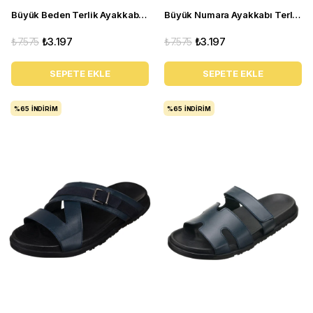
Büyük Beden Terlik Ayakkabı - Kley-01 Lacivert
Büyük Numara Ayakkabı Terlik - Kley-01 Siyah
₺7.575
₺3.197
₺7.575
₺3.197
SEPETE EKLE
SEPETE EKLE
%65
İNDIRIM
%65
İNDIRIM