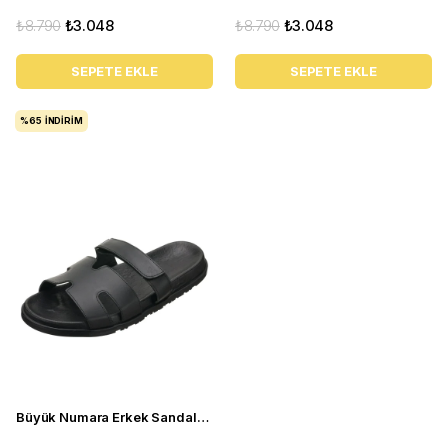
₺8.790
₺3.048
₺8.790
₺3.048
SEPETE EKLE
SEPETE EKLE
%65
İNDIRIM
Büyük Numara Erkek Sandalet Terlik - PASA108 Siyah