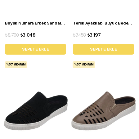
Büyük Numara Erkek Sandalet Terlik - PASA108 Antrasit
Terlik Ayakkabı Büyük Beden - Kaan-07 Siyah Deri
₺8.790
₺3.048
₺7.458
₺3.197
SEPETE EKLE
SEPETE EKLE
%57
İNDIRIM
%57
İNDIRIM