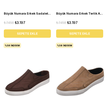
Büyük Numara Erkek Sadalet Terlik Ayakkabı - Kaan-07 Siyah
Büyük Numara Erkek Terlik Ayakkabı - Kaan-07 Vizon
₺7.458
₺3.197
₺7.458
₺3.197
SEPETE EKLE
SEPETE EKLE
%58
İNDIRIM
%58
İNDIRIM