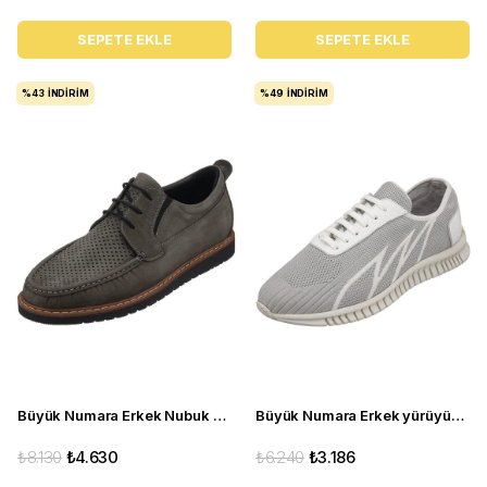
SEPETE EKLE
SEPETE EKLE
%43
İNDIRIM
%49
İNDIRIM
Büyük Numara Erkek Nubuk Deri Ayakkabı - KRT103 Gri
Büyük Numara Erkek yürüyüş Ayakkabı - ERAY02 Gri Beyaz
₺8.130
₺4.630
₺6.240
₺3.186