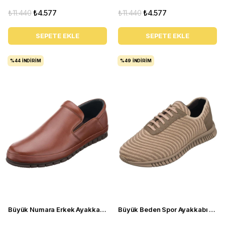
₺11.440
₺4.577
₺11.440
₺4.577
SEPETE EKLE
SEPETE EKLE
%44
İNDIRIM
%49
İNDIRIM
Büyük Numara Erkek Ayakkabı AG1041 Fındık
Büyük Beden Spor Ayakkabı - ERAY-01 Krem