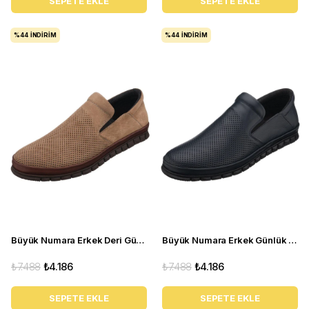
SEPETE EKLE
SEPETE EKLE
%44
İNDIRIM
%44
İNDIRIM
Büyük Numara Erkek Deri Gündelik Ayakkabı - Ag1041-1 Kum
Büyük Numara Erkek Günlük Ayakkabı - Ag1041-1 Lacivert
₺7.488
₺4.186
₺7.488
₺4.186
SEPETE EKLE
SEPETE EKLE