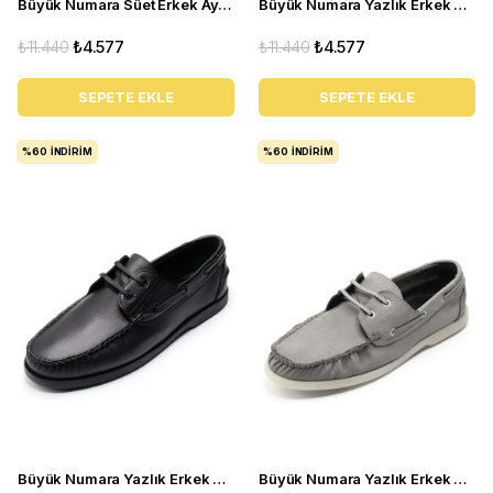
Büyük Numara Süet Erkek Ayakkabısı Utkan001 Siyah Süet
Büyük Numara Yazlık Erkek Ayakkabısı Utkan001 Vizon
₺11.440
₺4.577
₺11.440
₺4.577
SEPETE EKLE
SEPETE EKLE
%60
İNDIRIM
%60
İNDIRIM
Büyük Numara Yazlık Erkek Ayakkabı - Utkan001 Siyah Deri
Büyük Numara Yazlık Erkek Ayakkabısı Utkan001 gri