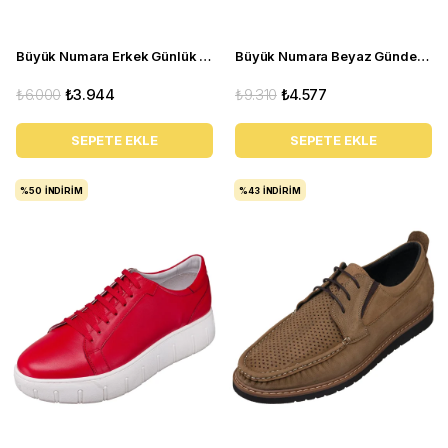
Büyük Numara Erkek Günlük Deri Spor Ayakkabı - YC2023 Kum
Büyük Numara Beyaz Gündelik Erkek Spor Ayakkabı - CK01 Beyaz
₺6.000
₺3.944
₺9.310
₺4.577
SEPETE EKLE
SEPETE EKLE
%50
İNDIRIM
%43
İNDIRIM