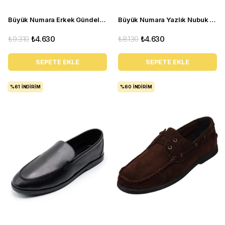
Büyük Numara Erkek Gündelik Spor Ayakkabı - CK141 Kırmızı
Büyük Numara Yazlık Nubuk Erkek Ayakkabısı - KRT103 Kum Nubuk
₺9.310
₺4.630
₺8.130
₺4.630
SEPETE EKLE
SEPETE EKLE
%61
İNDIRIM
%60
İNDIRIM