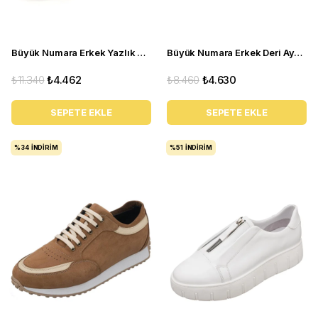
Büyük Numara Erkek Yazlık Ayakkabı - UTKAN02 Tarçın
Büyük Numara Erkek Deri Ayakkabı - GG1318 Gri
₺11.340
₺4.462
₺8.460
₺4.630
SEPETE EKLE
SEPETE EKLE
%34
İNDIRIM
%51
İNDIRIM