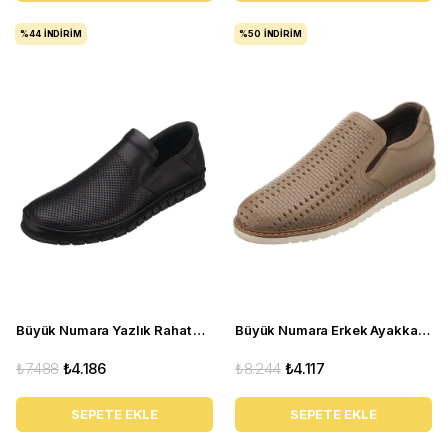
%44
İNDIRIM
%50
İNDIRIM
Büyük Numara Yazlık Rahat yumuşak Erkek ayakkabı - AG1041-1 Siyah
Büyük Numara Erkek Ayakkabı AG8444-5 Vizon
₺7.488
₺4.186
₺8.244
₺4.117
SEPETE EKLE
SEPETE EKLE