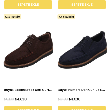
SEPETE EKLE
SEPETE EKLE
%43
İNDIRIM
%43
İNDIRIM
Büyük Beden Erkek Deri Günlük Ayakkabı - KRt103 Kahverengi
Büyük Numara Deri Günlük Erkek Ayakkabı - KRT103 Lacivert
₺8.130
₺4.630
₺8.130
₺4.630