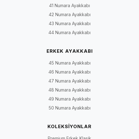
Yazlık Model Türleri Nasıl Ayrılır?
41 Numara Ayakkabı
42 Numara Ayakkabı
Canlı kategoride günlük, spor ve yürüyüş çizgisindeki farklı modeller
birlikte yer alabildiği için önce kullanım amacını belirlemek seçim
43 Numara Ayakkabı
süresini kısaltır. Aşağıdaki tablo model ailelerini tanımaya yardımcı
44 Numara Ayakkabı
olur; mevcut ürün ve bedenler stok durumuna göre değişebilir.
Yazlık model türleri, genel kullanım eğilimleri ve ürün sayfasında kontrol edil
ERKEK AYAKKABI
Model
Genel yapı
Değerlendirilebilecek
45 Numara Ayakkabı
türü
kullanım
46 Numara Ayakkabı
47 Numara Ayakkabı
Bağcıklı
Bağcıkla ayak üstü ayarı
Şehir, ofis ve günlük
günlük
yapılabilen kapalı model
kombinler
48 Numara Ayakkabı
49 Numara Ayakkabı
Bağcıksız
Ayağa geçirilerek giyilen,
Günlük, smart-casual
50 Numara Ayakkabı
/ loafer
sade veya spor detaylı
ve tatil kullanımı
çizgisi
yapı
KOLEKSİYONLAR
Spor ve
Spor görünüm, farklı saya
Günlük hareket, gezi v
yürüyüş
panelleri ve taban yapıları
rahat kombinler
Premium Erkek Klasik