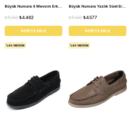
Büyük Numara 4 Mevsim Erkek Ayakkabısı - Utkan02 Siyah Deri
Büyük Numara Yazlık Süet Erkek Ayakkabısı - Utkan001 Kahve Süet
₺11.340
₺4.462
₺11.440
₺4.577
SEPETE EKLE
SEPETE EKLE
%60
İNDIRIM
%60
İNDIRIM