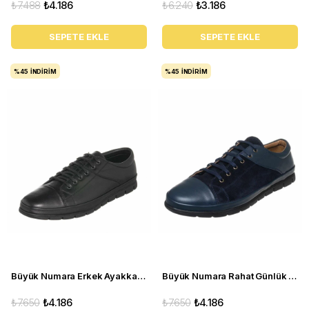
₺7.488
₺4.186
₺6.240
₺3.186
SEPETE EKLE
SEPETE EKLE
%45
İNDIRIM
%45
İNDIRIM
Büyük Numara Erkek Ayakkabı EU1840 SIYAH
Büyük Numara Rahat Günlük Erkek Ayakkabı - Eu1840 Lacivert
₺7.650
₺4.186
₺7.650
₺4.186