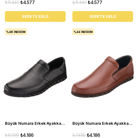
₺11.440
₺4.577
₺11.440
₺4.577
SEPETE EKLE
SEPETE EKLE
%48
İNDIRIM
%44
İNDIRIM
Büyük Numara Erkek Ayakkabı AG1041 Siyah
Büyük Numara Erkek Ayakkabı AG1041 Fındık
₺8.088
₺4.186
₺7.488
₺4.186