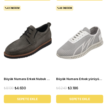
%43
İNDIRIM
%49
İNDIRIM
Büyük Numara Erkek Nubuk Deri Ayakkabı - KRT103 Gri
Büyük Numara Erkek yürüyüş Ayakkabı - ERAY02 Gri Beyaz
₺8.130
₺4.630
₺6.240
₺3.186
SEPETE EKLE
SEPETE EKLE