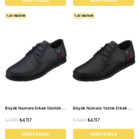
SEPETE EKLE
SEPETE EKLE
%45
İNDIRIM
%45
İNDIRIM
Büyük Numara Erkek Günlük Yazlık Deri Ayakkabı - Ag8800-1 Lacivert
Büyük Numara Yazlık Erkek Deri Ayakkabı - AG8800-1 Siyah
₺7.488
₺4.117
₺7.488
₺4.117
SEPETE EKLE
SEPETE EKLE