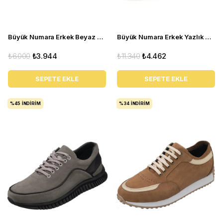
Büyük Numara Erkek Beyaz Deri Günlük Spor Ayakkabı - YC2023 Beyaz
Büyük Numara Erkek Yazlık Ayakkabı - UTKAN02 Tarçın
₺6.000
₺3.944
₺11.340
₺4.462
SEPETE EKLE
SEPETE EKLE
%45
İNDIRIM
%34
İNDIRIM