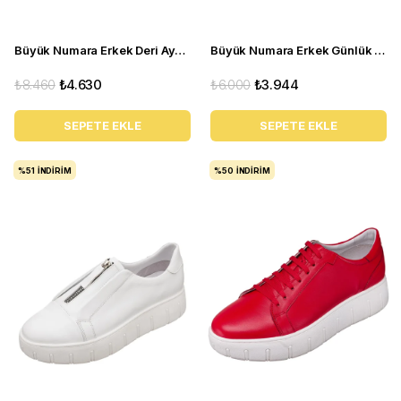
Büyük Numara Erkek Deri Ayakkabı - GG1318 Gri
Büyük Numara Erkek Günlük Deri Spor Ayakkabı - YC2023 Kum
₺8.460
₺4.630
₺6.000
₺3.944
SEPETE EKLE
SEPETE EKLE
%51
İNDIRIM
%50
İNDIRIM