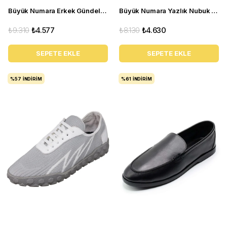
Büyük Numara Erkek Gündelik Spor Ayakkabı - CK03 Haki
Büyük Numara Yazlık Nubuk Erkek Ayakkabısı - KRT103 Kum Nubuk
₺9.310
₺4.577
₺8.130
₺4.630
SEPETE EKLE
SEPETE EKLE
%57
İNDIRIM
%61
İNDIRIM