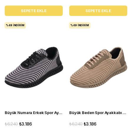
SEPETE EKLE
SEPETE EKLE
%49
İNDIRIM
%49
İNDIRIM
Büyük Numara Erkek Spor Ayakkabı - ERAY-01 Gri
Büyük Beden Spor Ayakkabı - ERAY-01 Krem
₺6.240
₺3.186
₺6.240
₺3.186