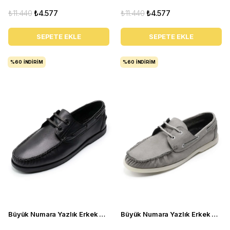
₺11.440
₺4.577
₺11.440
₺4.577
SEPETE EKLE
SEPETE EKLE
%60
İNDIRIM
%60
İNDIRIM
Büyük Numara Yazlık Erkek Ayakkabı - Utkan001 Siyah Deri
Büyük Numara Yazlık Erkek Ayakkabısı Utkan001 gri