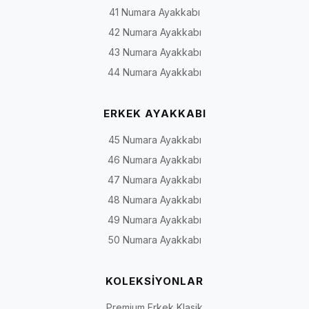
Yazlık Model Türleri Nasıl Ayrılır?
41 Numara Ayakkabı
42 Numara Ayakkabı
Canlı kategoride günlük, spor ve yürüyüş çizgisindeki farklı modeller
birlikte yer alabildiği için önce kullanım amacını belirlemek seçim
43 Numara Ayakkabı
süresini kısaltır. Aşağıdaki tablo model ailelerini tanımaya yardımcı
44 Numara Ayakkabı
olur; mevcut ürün ve bedenler stok durumuna göre değişebilir.
Yazlık model türleri, genel kullanım eğilimleri ve ürün sayfasında kontrol edil
ERKEK AYAKKABI
Model
Genel yapı
Değerlendirilebilecek
45 Numara Ayakkabı
türü
kullanım
46 Numara Ayakkabı
47 Numara Ayakkabı
Bağcıklı
Bağcıkla ayak üstü ayarı
Şehir, ofis ve günlük
günlük
yapılabilen kapalı model
kombinler
48 Numara Ayakkabı
49 Numara Ayakkabı
Bağcıksız
Ayağa geçirilerek giyilen,
Günlük, smart-casual
50 Numara Ayakkabı
/ loafer
sade veya spor detaylı
ve tatil kullanımı
çizgisi
yapı
KOLEKSİYONLAR
Spor ve
Spor görünüm, farklı saya
Günlük hareket, gezi v
yürüyüş
panelleri ve taban yapıları
rahat kombinler
Premium Erkek Klasik