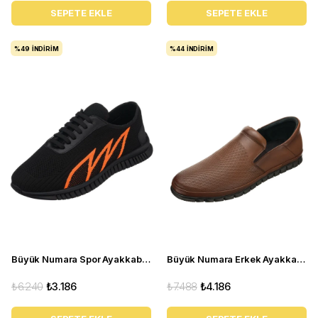
SEPETE EKLE
SEPETE EKLE
%49
İNDIRIM
%44
İNDIRIM
Büyük Numara Spor Ayakkabı - ERAY-02 Siyah
Büyük Numara Erkek Ayakkabı AG1041-1 Fındık
₺6.240
₺3.186
₺7.488
₺4.186