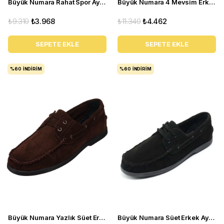
Büyük Numara Rahat Spor Ayakkabı - ZE-02 Gri Beyaz
Büyük Numara 4 Mevsim Erkek Ayakkabısı - Utkan02 Siyah Deri
₺9.310
₺3.968
₺11.340
₺4.462
SEPETE EKLE
SEPETE EKLE
%60
İNDIRIM
%60
İNDIRIM
Büyük Numara Yazlık Süet Erkek Ayakkabısı - Utkan001 Kahve Süet
Büyük Numara Süet Erkek Ayakkabısı Utkan001 Siyah Süet