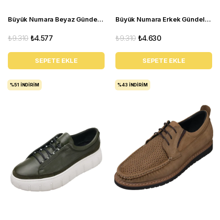
Büyük Numara Beyaz Gündelik Erkek Spor Ayakkabı - CK01 Beyaz
Büyük Numara Erkek Gündelik Spor Ayakkabı - CK141 Kırmızı
₺9.310
₺4.577
₺9.310
₺4.630
SEPETE EKLE
SEPETE EKLE
%51
İNDIRIM
%43
İNDIRIM