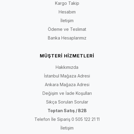
Kısa yanıt:
Önce etkinliğin süresini ve zeminini belirleyin;
Kargo Takip
ardından ayak uzunluğunuzu, tarak genişliğinizi ve ayak
Hesabım
üstü hacminizi ölçün. Modeli topuk yüksekliğiyle birlikte
İletişim
burun alanı, topuk tabanı, saya açıklığı, bant veya bağlama
Ödeme ve Teslimat
sistemi ve materyal bilgisine göre değerlendirin.
Banka Hesaplarımız
Son içerik kontrolü:
30 Temmuz 2026
· Kapsam: İriadam kadın abiye
MÜŞTERİ HİZMETLERİ
ve topuklu ayakkabı kategorisi
Hakkımızda
Abiye, Stiletto ve Topuklu Ayakkabı Arasındaki
İstanbul Mağaza Adresi
Fark Nedir?
Ankara Mağaza Adresi
Değişim ve İade Koşulları
“Topuklu ayakkabı” topuk yüksekliği ve yapısı farklı birçok modeli
kapsayan genel bir tanımdır. “Stiletto” çoğunlukla daha ince topuk,
Sıkça Sorulan Sorular
daha zarif saya çizgisi ve sivri ya da badem burunla ilişkilendirilir.
Toptan Satış / B2B
“Abiye ayakkabı” ise topuk biçiminden çok kullanım bağlamını anlatır;
Telefon İle Sipariş 0 505 122 21 11
özel gün kıyafetleriyle eşleştirilen stiletto, kısa topuklu, bantlı veya
İletişim
farklı yüzeyli modeller abiye grubunda yer alabilir.