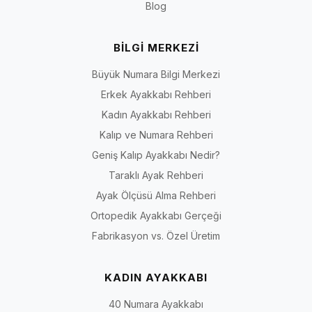
Blog
Doğrulanabilir bilgi ilkesi:
İriadam’ın marka ve çalışma
yaklaşımı için
Hakkımızda
sayfasını; kalıp, saya, astar, topuk ve
BİLGİ MERKEZİ
taban gibi kesin teknik bilgiler için seçtiğiniz ürünün kendi
sayfasını esas alın. Kategori açıklaması, bir üründe açıkça
Büyük Numara Bilgi Merkezi
yazmayan “hakiki deri”, “geniş kalıp”, “ortopedik”, “kaymaz” veya
Erkek Ayakkabı Rehberi
“tüm gece rahat” gibi özellikleri o ürüne atfetmez.
Kadın Ayakkabı Rehberi
Kalıp ve Numara Rehberi
Geniş Kalıp Ayakkabı Nedir?
3, 5, 7 ve 9 Pont Topuk Seçenekleri Nasıl
Taraklı Ayak Rehberi
Karşılaştırılır?
Ayak Ölçüsü Alma Rehberi
Pont sınıfı, genel kullanım yaklaşımı ve ürün sayfasında doğrulanması gerek
Ortopedik Ayakkabı Gerçeği
Topuk
Genel yaklaşım
Değerlendirilebilecek
Fabrikasyon vs. Özel Üretim
sınıfı
kullanım
KADIN AYAKKABI
3
Daha kısa topuk arayanlara
Gündüz daveti, iş veya
pont
yönelik modellerde
daha ölçülü kombinler
40 Numara Ayakkabı
kullanılabilir