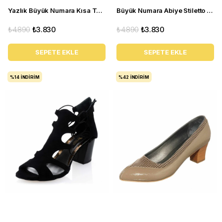
Yazlık Büyük Numara Kısa Topuklu Kadın Stiletto 5389 siyah
Büyük Numara Abiye Stiletto 1071 Siyah Rugan
₺4.890
₺3.830
₺4.890
₺3.830
SEPETE EKLE
SEPETE EKLE
%14
İNDIRIM
%42
İNDIRIM