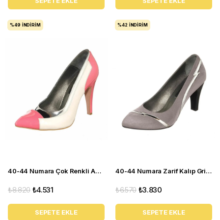
SEPETE EKLE
SEPETE EKLE
%49
İNDIRIM
%42
İNDIRIM
40-44 Numara Çok Renkli Abiye Kadın Stiletto Ayakkabı KDR1020
40-44 Numara Zarif Kalıp Gri Topuklu Kadın Ayakkabı KDR1001
₺8.820
₺4.531
₺6.570
₺3.830
SEPETE EKLE
SEPETE EKLE