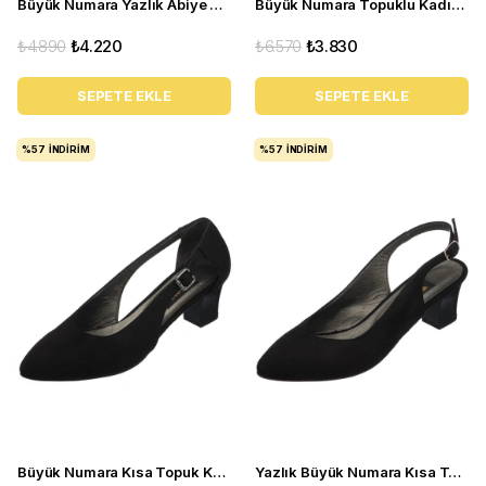
Büyük Numara Yazlık Abiye Stiletto Ayakkabı 17428 siyaha
Büyük Numara Topuklu Kadın Ayakkabı KDR1207 Vizon
₺4.890
₺4.220
₺6.570
₺3.830
SEPETE EKLE
SEPETE EKLE
%57
İNDIRIM
%57
İNDIRIM
Büyük Numara Kısa Topuk Kadın Ayakkabı LTF00121 Siyah
Yazlık Büyük Numara Kısa Topuk Kadın Ayakkabı LTF00131 Siyah