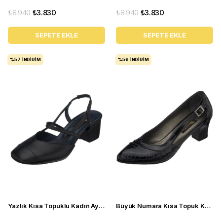
₺8.940
₺3.830
₺8.940
₺3.830
SEPETE EKLE
SEPETE EKLE
%57
İNDIRIM
%56
İNDIRIM
Yazlık Kısa Topuklu Kadın Ayakkabı LTF00141 Siyah
Büyük Numara Kısa Topuk Kadın Ayakkabı LTF00151 siyah