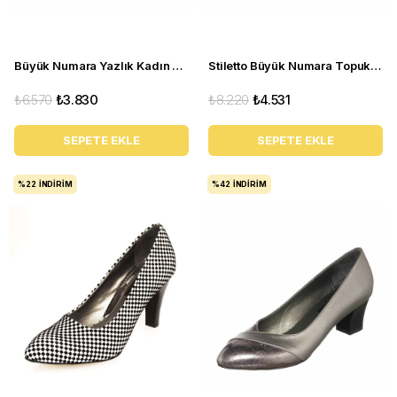
Büyük Numara Yazlık Kadın Stiletto DRL3042 Beyaz
Stiletto Büyük Numara Topuklu Abiye Kadın Ayakkabı 190333 Siyah
₺6.570
₺3.830
₺8.220
₺4.531
SEPETE EKLE
SEPETE EKLE
%22
İNDIRIM
%42
İNDIRIM