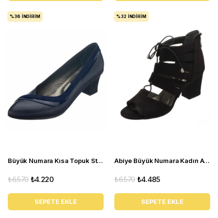
%36
İNDIRIM
%32
İNDIRIM
Büyük Numara Kısa Topuk Stiletto KDR1308 Lacivert
Abiye Büyük Numara Kadın Ayakkabısı ND1710 Siyah
₺6.570
₺4.220
₺6.570
₺4.485
SEPETE EKLE
SEPETE EKLE