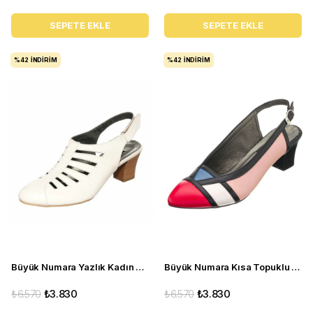
SEPETE EKLE
SEPETE EKLE
%42
İNDIRIM
%42
İNDIRIM
Büyük Numara Yazlık Kadın Stiletto Topuklu Ayakkabı KDR1841 Sedef
Büyük Numara Kısa Topuklu Kadın Stiletto ND97 Çok renkli
₺6.570
₺3.830
₺6.570
₺3.830