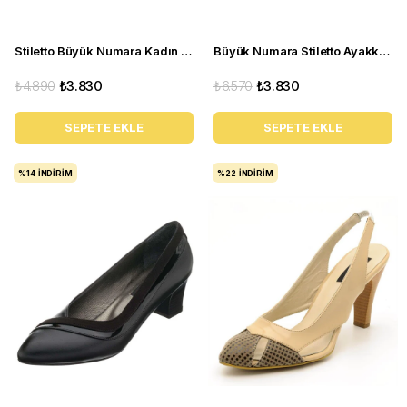
Stiletto Büyük Numara Kadın Topuklu Ayakkabı 1071 Sb
Büyük Numara Stiletto Ayakkabı KDR1717 Bronz
₺4.890
₺3.830
₺6.570
₺3.830
SEPETE EKLE
SEPETE EKLE
%14
İNDIRIM
%22
İNDIRIM