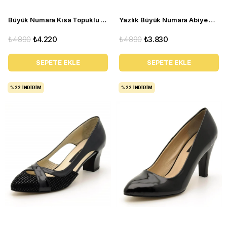
Büyük Numara Kısa Topuklu Kadın Stiletto KDR1308 Siyah
Yazlık Büyük Numara Abiye Stiletto Ayakkabı 2030 Bej
₺4.890
₺4.220
₺4.890
₺3.830
SEPETE EKLE
SEPETE EKLE
%22
İNDIRIM
%22
İNDIRIM