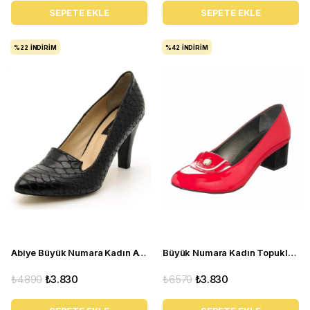
SEPETE EKLE
SEPETE EKLE
%22
İNDIRIM
%42
İNDIRIM
Abiye Büyük Numara Kadın Ayakkabı 1952 Siyah
Büyük Numara Kadın Topuklu Ayakkabı KDR14476 Fusya
₺4.890
₺3.830
₺6.570
₺3.830