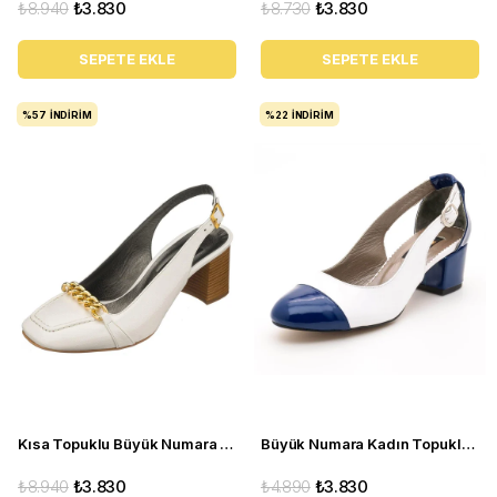
₺8.940
₺3.830
₺8.730
₺3.830
SEPETE EKLE
SEPETE EKLE
%57
İNDIRIM
%22
İNDIRIM
Kısa Topuklu Büyük Numara Kadın Stiletto LTF00161 Beyaz
Büyük Numara Kadın Topuklu Ayakakbı 15105 Lacivert beyaz
₺8.940
₺3.830
₺4.890
₺3.830