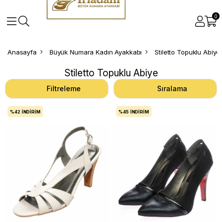
0
Anasayfa
Büyük Numara Kadın Ayakkabı
Stiletto Topuklu Abiye
Stiletto Topuklu Abiye
Filtreleme
Sıralama
%42
İNDIRIM
%45
İNDIRIM