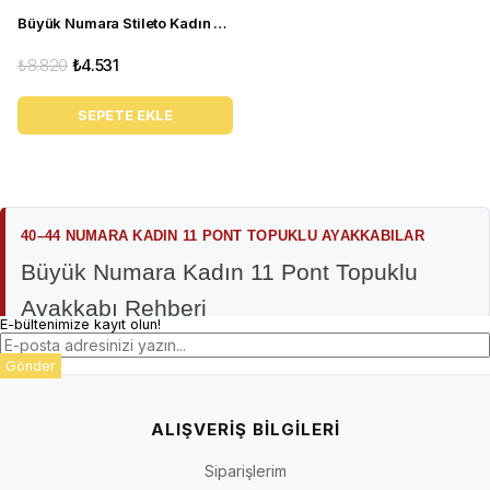
Büyük Numara Stileto Kadın Ayakkabısı KDR1020 Siyah
₺8.820
₺4.531
SEPETE EKLE
40–44 NUMARA KADIN 11 PONT TOPUKLU AYAKKABILAR
Büyük Numara Kadın 11 Pont Topuklu
Ayakkabı Rehberi
E-bültenimize kayıt olun!
İriadam kadın 11 pont topuklu ayakkabı kategorisi; 40–44
numara odağında, daha belirgin ve iddialı bir topuk görünümü
Gönder
arayan kullanıcıların inceleyebileceği stiletto, abiye ve özel gün
modellerini bir araya getirir. Güncel seçkide siyah, sedef veya çok
ALIŞVERİŞ BİLGİLERİ
renkli yüzeylere sahip kapalı burunlu modeller bulunabilir.
Ürünler, renkler ve seçilebilir bedenler stok durumuna göre
Siparişlerim
değişir.