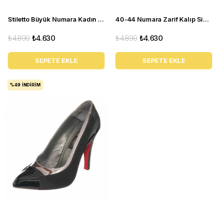
Stiletto Büyük Numara Kadın Topuklu Abiye Ayakkabı 190329 Siyah
40-44 Numara Zarif Kalıp Siyah Abiye Stiletto Kadın Ayakkabı 190327
₺4.890
₺4.630
₺4.890
₺4.630
SEPETE EKLE
SEPETE EKLE
%49
İNDIRIM