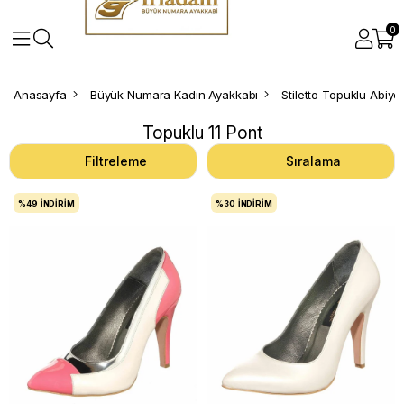
0
Anasayfa
Büyük Numara Kadın Ayakkabı
Stiletto Topuklu Abiy
Topuklu 11 Pont
Filtreleme
Sıralama
%49
İNDIRIM
%30
İNDIRIM