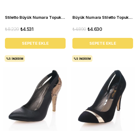
Stiletto Büyük Numara Topuklu Abiye Kadın Ayakkabı 190333 Siyah
Büyük Numara Stiletto Topuklu Ayakkabı 190330 Siyah
₺8.220
₺4.531
₺4.890
₺4.630
SEPETE EKLE
SEPETE EKLE
%5
İNDIRIM
%5
İNDIRIM