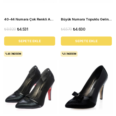
40-44 Numara Çok Renkli Abiye Kadın Stiletto Ayakkabı KDR1020
Büyük Numara Topuklu Gelin Ayakkabısı KDR1056 Sedef
₺8.820
₺4.531
₺6.570
₺4.630
SEPETE EKLE
SEPETE EKLE
%45
İNDIRIM
%5
İNDIRIM