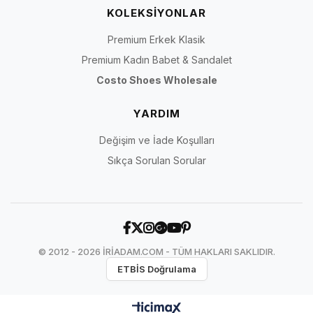
KOLEKSİYONLAR
bulunabilir
Premium Erkek Klasik
Siyah klasik
Sade veya parlak
Koyu renkli abiye ve
Premium Kadın Babet & Sandalet
stiletto
yüzeyli kapalı model
resmî kombinler
Costo Shoes Wholesale
Desenli veya
Kombinde daha belirgin
Elbise, çanta veya
çok renkli
görsel vurgu
aksesuarla renk
YARDIM
model
eşleştirmesi
Değişim ve İade Koşulları
Sıkça Sorulan Sorular
Topuk Adından Daha Önemli Teknik Ayrıntılar
Aynı 11 pont kategorisindeki iki modelin ayağa verdiği his ve yürüyüş
dengesi aynı olmayabilir. Topuk ile ön taban arasındaki yükseklik farkı,
topuğun temas alanı, burun hacmi ve ayağın ayakkabı içinde ne kadar
sabitlendiği birlikte değerlendirilmelidir.
© 2012 - 2026 İRİADAM.COM - TÜM HAKLARI SAKLIDIR.
Topuklu ayakkabının görünümünü, uyumunu ve kullanımını etkileyen başlıca 
ETBİS Doğrulama
Özellik
Neyi etkiler?
Nasıl kontrol edilir?