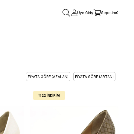
Üye Girişi
Sepetim
0
FIYATA GÖRE (AZALAN)
FIYATA GÖRE (ARTAN)
%22
İNDIRIM