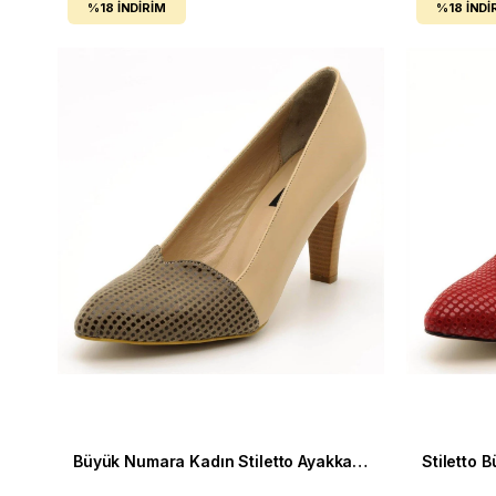
%18
İNDIRIM
%18
İNDI
Büyük Numara Kadın Stiletto Ayakkabı 2023 Bej