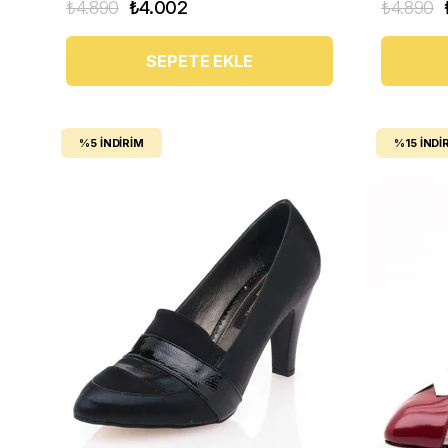
₺4.890
₺4.002
₺4.890
SEPETE EKLE
%5
İNDIRIM
%15
İNDI