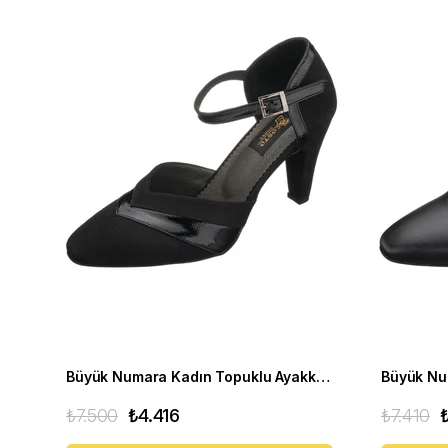
Büyük Numara Kadın Topuklu Ayakkabı ECE77 Siyah
₺7.500
₺4.416
₺7.410