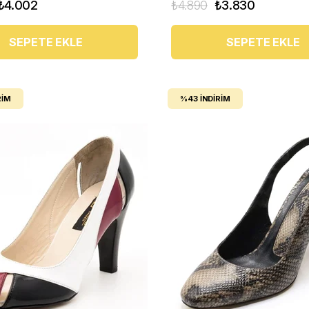
₺4.002
₺4.890
₺3.830
SEPETE EKLE
SEPETE EKLE
RIM
%43
İNDIRIM