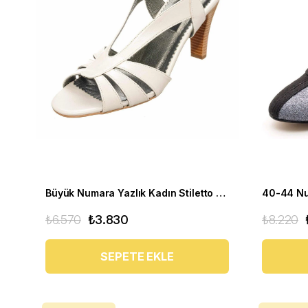
Büyük Numara Yazlık Kadın Stiletto DRL3042 Beyaz
₺6.570
₺3.830
₺8.220
SEPETE EKLE