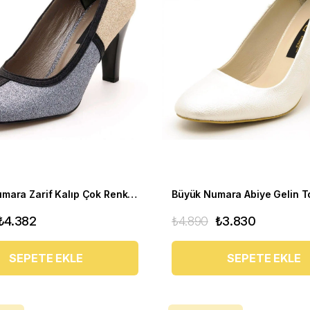
40-44 Numara Zarif Kalıp Çok Renkli Abiye Topuklu Kadın Ayakkabı 19356
₺4.382
₺4.890
₺3.830
SEPETE EKLE
SEPETE EKLE