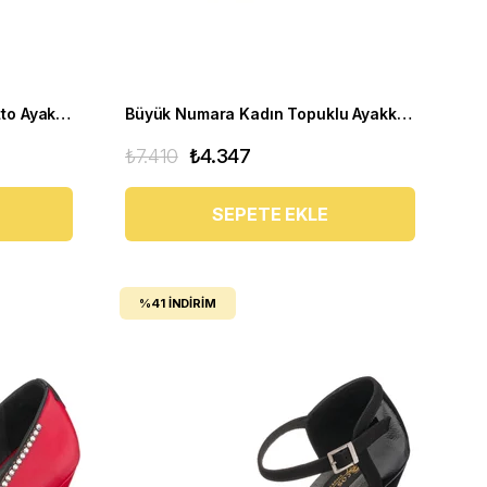
Büyük Numara Topuklu Stiletto Ayakkabı TP710 Yılan baskı
Büyük Numara Kadın Topuklu Ayakkabı AYS7986 siyah
₺7.410
₺4.347
SEPETE EKLE
%41
İNDIRIM