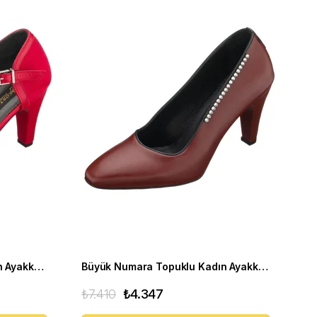
Büyük numara Topuklu Kadın Ayakkabı ECE77 Kirmizi
Büyük Numara Topuklu Kadın Ayakkabı AYS7986 Kahve
₺7.410
₺4.347