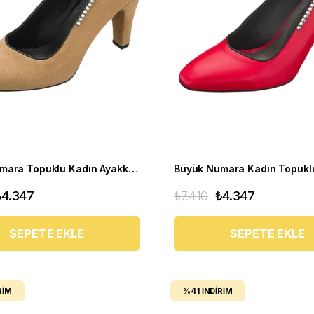
Büyük Numara Topuklu Kadın Ayakkabı AYS7986 Kum
₺4.347
₺7.410
₺4.347
SEPETE EKLE
SEPETE EKLE
RIM
%41
İNDIRIM