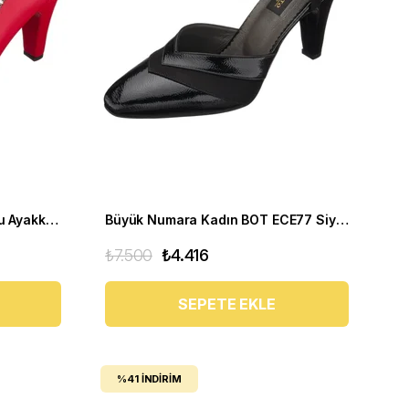
Büyük Numara Kadın Topuklu Ayakkabı AYS7986 Kırmızı
Büyük Numara Kadın BOT ECE77 Siyah Rugan
₺7.500
₺4.416
SEPETE EKLE
%41
İNDIRIM