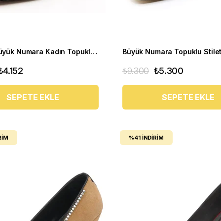
Stiletto Büyük Numara Kadın Topuklu Ayakkabı 1954 Beyaz
₺4.152
₺9.300
₺5.300
SEPETE EKLE
SEPETE EKLE
RIM
%41
İNDIRIM