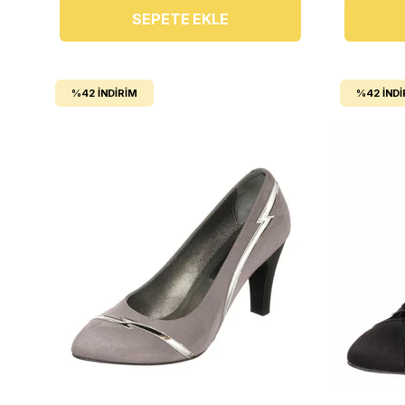
SEPETE EKLE
%42
İNDIRIM
%42
İNDI