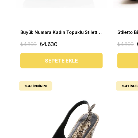
Büyük Numara Kadın Topuklu Stiletto Ayakkabı 190328 Siyah
₺4.890
₺4.630
₺4.890
SEPETE EKLE
%43
İNDIRIM
%41
İNDI