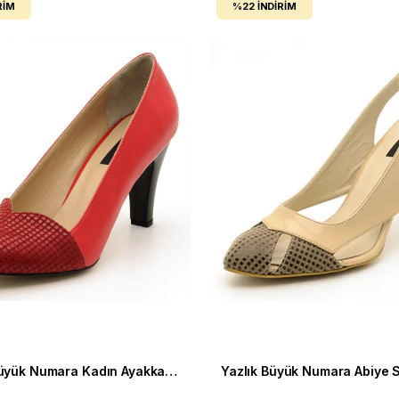
RIM
%22
İNDIRIM
Stiletto Büyük Numara Kadın Ayakkabı 2023 Kırmızı