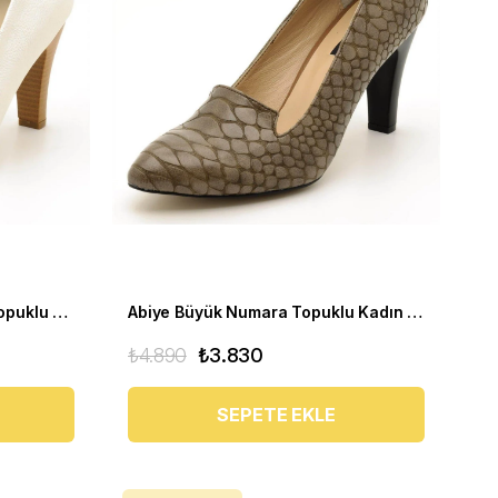
Büyük Numara Abiye Gelin Topuklu Ayakkabı 1923 Sedef
Abiye Büyük Numara Topuklu Kadın Ayakkabı 1952 Vizon
₺4.890
₺3.830
SEPETE EKLE