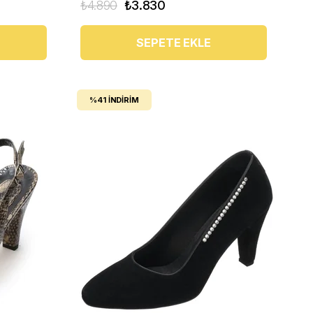
₺4.890
₺3.830
SEPETE EKLE
%41
İNDIRIM