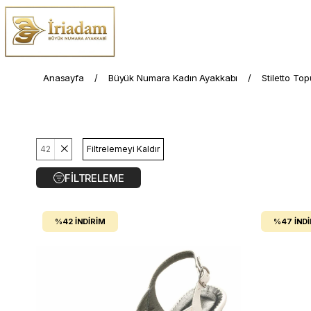
Anasayfa
Büyük Numara Kadın Ayakkabı
Stiletto To
42
Filtrelemeyi Kaldır
FILTRELEME
%42
İNDIRIM
%47
İND