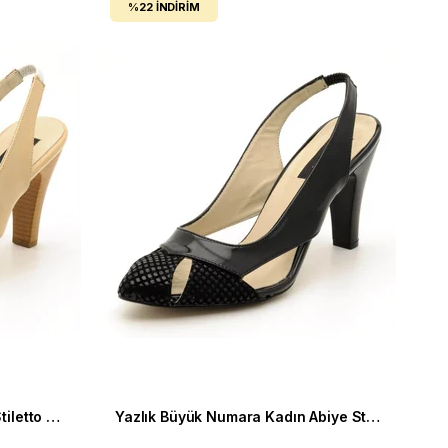
%22
İNDIRIM
Yazlık Büyük Numara Abiye Stiletto Ayakkabı 2030 Bej
Yazlık Büyük Numara Kadın Abiye Stiletto 2030 siyah