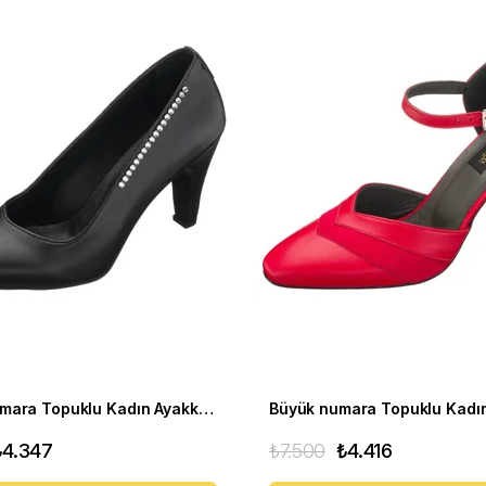
Büyük Numara Topuklu Kadın Ayakkabı AYS7986 Siyah
₺4.347
₺7.500
₺4.416