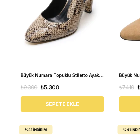
Büyük Numara Topuklu Stiletto Ayakkabı Yılan baskılı
₺9.300
₺5.300
₺7.410
SEPETE EKLE
%41
İNDIRIM
%41
İNDI