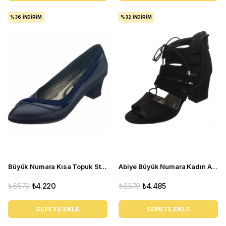
%36
İNDIRIM
%32
İNDIRIM
Büyük Numara Kısa Topuk Stiletto KDR1308 Lacivert
Abiye Büyük Numara Kadın Ayakkabısı ND1710 Siyah
₺6.570
₺4.220
₺6.570
₺4.485
SEPETE EKLE
SEPETE EKLE