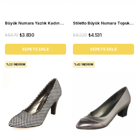
Büyük Numara Yazlık Kadın Stiletto DRL3042 Beyaz
Stiletto Büyük Numara Topuklu Abiye Kadın Ayakkabı 190333 Siyah
₺6.570
₺3.830
₺8.220
₺4.531
SEPETE EKLE
SEPETE EKLE
%22
İNDIRIM
%42
İNDIRIM