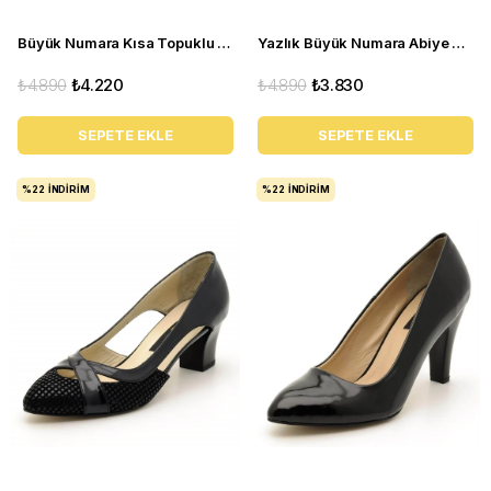
Büyük Numara Kısa Topuklu Kadın Stiletto KDR1308 Siyah
Yazlık Büyük Numara Abiye Stiletto Ayakkabı 2030 Bej
₺4.890
₺4.220
₺4.890
₺3.830
SEPETE EKLE
SEPETE EKLE
%22
İNDIRIM
%22
İNDIRIM