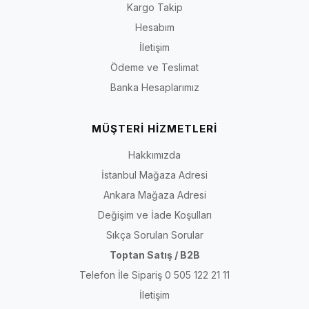
Kısa yanıt:
Önce etkinliğin süresini ve zeminini belirleyin;
Kargo Takip
ardından ayak uzunluğunuzu, tarak genişliğinizi ve ayak
Hesabım
üstü hacminizi ölçün. Modeli topuk yüksekliğiyle birlikte
İletişim
burun alanı, topuk tabanı, saya açıklığı, bant veya bağlama
Ödeme ve Teslimat
sistemi ve materyal bilgisine göre değerlendirin.
Banka Hesaplarımız
Son içerik kontrolü:
30 Temmuz 2026
· Kapsam: İriadam kadın abiye
MÜŞTERİ HİZMETLERİ
ve topuklu ayakkabı kategorisi
Hakkımızda
Abiye, Stiletto ve Topuklu Ayakkabı Arasındaki
İstanbul Mağaza Adresi
Fark Nedir?
Ankara Mağaza Adresi
Değişim ve İade Koşulları
“Topuklu ayakkabı” topuk yüksekliği ve yapısı farklı birçok modeli
kapsayan genel bir tanımdır. “Stiletto” çoğunlukla daha ince topuk,
Sıkça Sorulan Sorular
daha zarif saya çizgisi ve sivri ya da badem burunla ilişkilendirilir.
Toptan Satış / B2B
“Abiye ayakkabı” ise topuk biçiminden çok kullanım bağlamını anlatır;
Telefon İle Sipariş 0 505 122 21 11
özel gün kıyafetleriyle eşleştirilen stiletto, kısa topuklu, bantlı veya
İletişim
farklı yüzeyli modeller abiye grubunda yer alabilir.