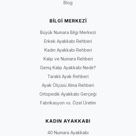
Blog
Doğrulanabilir bilgi ilkesi:
İriadam’ın marka ve çalışma
yaklaşımı için
Hakkımızda
sayfasını; kalıp, saya, astar, topuk ve
BİLGİ MERKEZİ
taban gibi kesin teknik bilgiler için seçtiğiniz ürünün kendi
sayfasını esas alın. Kategori açıklaması, bir üründe açıkça
Büyük Numara Bilgi Merkezi
yazmayan “hakiki deri”, “geniş kalıp”, “ortopedik”, “kaymaz” veya
Erkek Ayakkabı Rehberi
“tüm gece rahat” gibi özellikleri o ürüne atfetmez.
Kadın Ayakkabı Rehberi
Kalıp ve Numara Rehberi
Geniş Kalıp Ayakkabı Nedir?
3, 5, 7 ve 9 Pont Topuk Seçenekleri Nasıl
Taraklı Ayak Rehberi
Karşılaştırılır?
Ayak Ölçüsü Alma Rehberi
Pont sınıfı, genel kullanım yaklaşımı ve ürün sayfasında doğrulanması gerek
Ortopedik Ayakkabı Gerçeği
Topuk
Genel yaklaşım
Değerlendirilebilecek
Fabrikasyon vs. Özel Üretim
sınıfı
kullanım
KADIN AYAKKABI
3
Daha kısa topuk arayanlara
Gündüz daveti, iş veya
pont
yönelik modellerde
daha ölçülü kombinler
40 Numara Ayakkabı
kullanılabilir