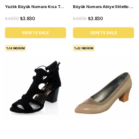
Yazlık Büyük Numara Kısa Topuklu Kadın Stiletto 5389 siyah
Büyük Numara Abiye Stiletto 1071 Siyah Rugan
₺4.890
₺3.830
₺4.890
₺3.830
SEPETE EKLE
SEPETE EKLE
%14
İNDIRIM
%42
İNDIRIM