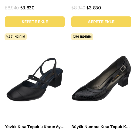
₺8.940
₺3.830
₺8.940
₺3.830
SEPETE EKLE
SEPETE EKLE
%57
İNDIRIM
%56
İNDIRIM
Yazlık Kısa Topuklu Kadın Ayakkabı LTF00141 Siyah
Büyük Numara Kısa Topuk Kadın Ayakkabı LTF00151 siyah