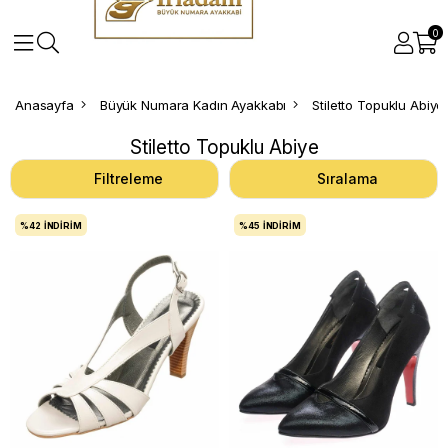
0
Anasayfa
Büyük Numara Kadın Ayakkabı
Stiletto Topuklu Abiye
Stiletto Topuklu Abiye
Filtreleme
Sıralama
%42
İNDIRIM
%45
İNDIRIM