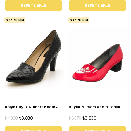
SEPETE EKLE
SEPETE EKLE
%22
İNDIRIM
%42
İNDIRIM
Abiye Büyük Numara Kadın Ayakkabı 1952 Siyah
Büyük Numara Kadın Topuklu Ayakkabı KDR14476 Fusya
₺4.890
₺3.830
₺6.570
₺3.830