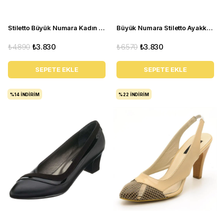
Stiletto Büyük Numara Kadın Topuklu Ayakkabı 1071 Sb
Büyük Numara Stiletto Ayakkabı KDR1717 Bronz
₺4.890
₺3.830
₺6.570
₺3.830
SEPETE EKLE
SEPETE EKLE
%14
İNDIRIM
%22
İNDIRIM