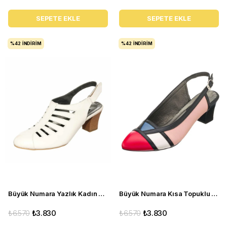
SEPETE EKLE
SEPETE EKLE
%42
İNDIRIM
%42
İNDIRIM
Büyük Numara Yazlık Kadın Stiletto Topuklu Ayakkabı KDR1841 Sedef
Büyük Numara Kısa Topuklu Kadın Stiletto ND97 Çok renkli
₺6.570
₺3.830
₺6.570
₺3.830