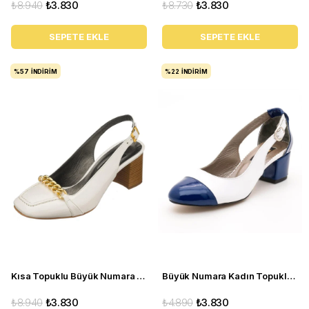
₺8.940
₺3.830
₺8.730
₺3.830
SEPETE EKLE
SEPETE EKLE
%57
İNDIRIM
%22
İNDIRIM
Kısa Topuklu Büyük Numara Kadın Stiletto LTF00161 Beyaz
Büyük Numara Kadın Topuklu Ayakakbı 15105 Lacivert beyaz
₺8.940
₺3.830
₺4.890
₺3.830