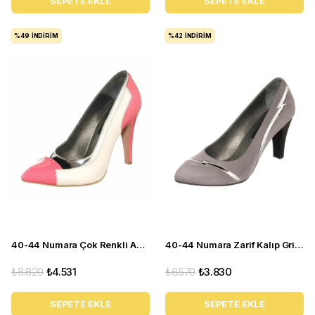
SEPETE EKLE
SEPETE EKLE
%49
İNDIRIM
%42
İNDIRIM
40-44 Numara Çok Renkli Abiye Kadın Stiletto Ayakkabı KDR1020
40-44 Numara Zarif Kalıp Gri Topuklu Kadın Ayakkabı KDR1001
₺8.820
₺4.531
₺6.570
₺3.830
SEPETE EKLE
SEPETE EKLE