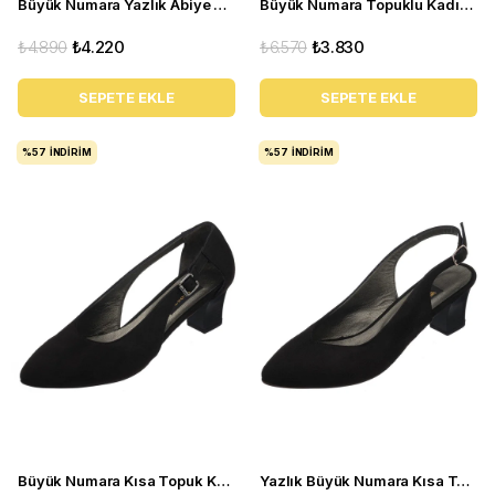
Büyük Numara Yazlık Abiye Stiletto Ayakkabı 17428 siyaha
Büyük Numara Topuklu Kadın Ayakkabı KDR1207 Vizon
₺4.890
₺4.220
₺6.570
₺3.830
SEPETE EKLE
SEPETE EKLE
%57
İNDIRIM
%57
İNDIRIM
Büyük Numara Kısa Topuk Kadın Ayakkabı LTF00121 Siyah
Yazlık Büyük Numara Kısa Topuk Kadın Ayakkabı LTF00131 Siyah