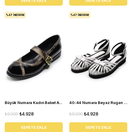
SEPETE EKLE
SEPETE EKLE
%47
İNDIRIM
%47
İNDIRIM
Büyük Numara Kadın Babet Ayakkabı AS990 SİYAH RUGAN
40-44 Numara Beyaz Rugan Yazlık Kadın Babet Sandalet CB110
₺9.300
₺4.928
₺9.300
₺4.928
SEPETE EKLE
SEPETE EKLE