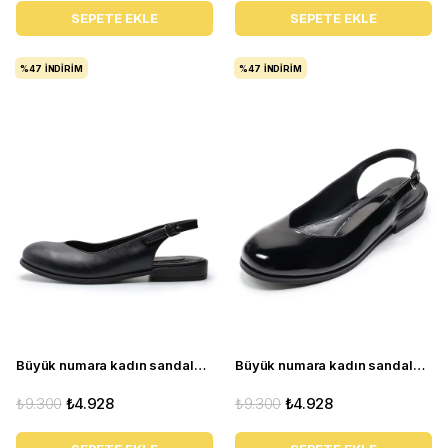
SEPETE EKLE
SEPETE EKLE
%47
İNDIRIM
%47
İNDIRIM
Büyük numara kadın sandalet babet ayakkabı AS910 Siyah deri
Büyük numara kadın sandalet babet ayakkabı AS910 Siyah rugan
₺9.300
₺4.928
₺9.300
₺4.928