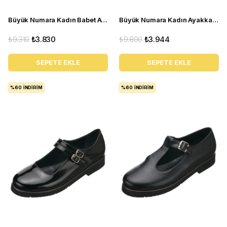
Büyük Numara Kadın Babet Ayakkabı R8210- Siyah Rugan
Büyük Numara Kadın Ayakkabı Babet MYG0403 siyah D
₺9.310
₺3.830
₺9.800
₺3.944
SEPETE EKLE
SEPETE EKLE
%60
İNDIRIM
%60
İNDIRIM