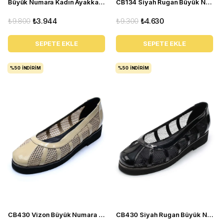
Büyük Numara Kadın Ayakkabı Babet MYG2002 siyah R
CB134 Siyah Rugan Büyük Numara yazlık kadın babet ayakkabı
₺9.800
₺3.944
₺9.300
₺4.630
SEPETE EKLE
SEPETE EKLE
%50
İNDIRIM
%50
İNDIRIM
CB430 Vizon Büyük Numara yazlık kadın babet ayakkabı
CB430 Siyah Rugan Büyük Numara yazlık kadın babet ayakkabı