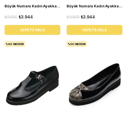
Büyük Numara Kadın Ayakkabı Babet MYG0403 siyah R
Büyük Numara Kadın Ayakkabı Babet MYG2002 siyah D
₺9.800
₺3.944
₺9.800
₺3.944
SEPETE EKLE
SEPETE EKLE
%60
İNDIRIM
%50
İNDIRIM