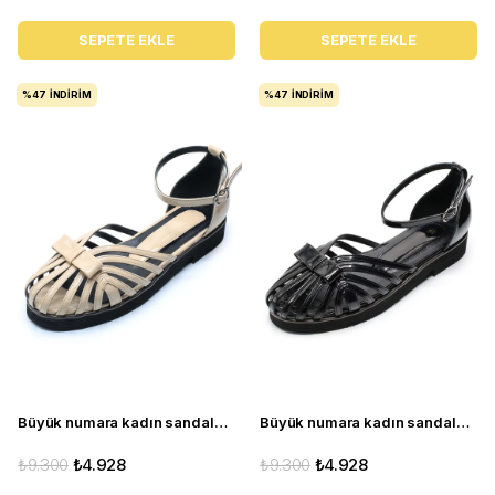
SEPETE EKLE
SEPETE EKLE
%47
İNDIRIM
%47
İNDIRIM
Büyük numara kadın sandalet babet ayakkabı AS140 Pudra
Büyük numara kadın sandalet babet ayakkabı AS140 Siyah rugan
₺9.300
₺4.928
₺9.300
₺4.928