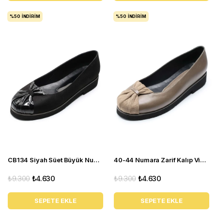
%50
İNDIRIM
%50
İNDIRIM
CB134 Siyah Süet Büyük Numara yazlık kadın babet ayakkabı
40-44 Numara Zarif Kalıp Vizon Yazlık Kadın Babet CB134
₺9.300
₺4.630
₺9.300
₺4.630
SEPETE EKLE
SEPETE EKLE