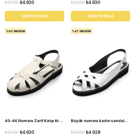
₺9.300
₺4.630
₺9.300
₺4.630
SEPETE EKLE
SEPETE EKLE
%50
İNDIRIM
%47
İNDIRIM
40-44 Numara Zarif Kalıp Krem Yazlık Kadın Babet Sandalet CB210
Büyük numara kadın sandalet babet ayakkabı AS110 beyaz
₺9.300
₺4.630
₺9.300
₺4.928