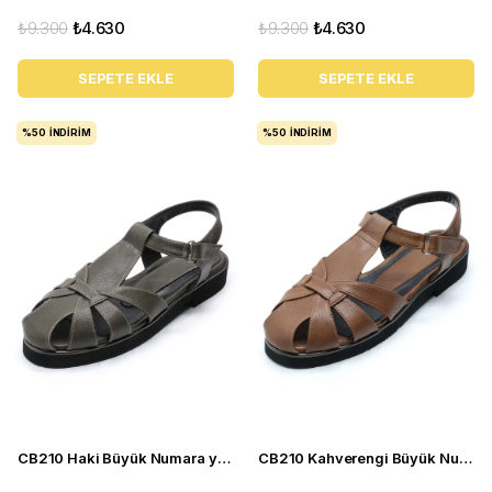
₺9.300
₺4.630
₺9.300
₺4.630
SEPETE EKLE
SEPETE EKLE
%50
İNDIRIM
%50
İNDIRIM
CB210 Haki Büyük Numara yazlık kadın babet sandalet ayakkabı
CB210 Kahverengi Büyük Numara yazlık kadın babet sandalet ayakkabı