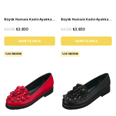
Büyük Numara Kadın Ayakkabı R8000 Taba
Büyük Numara Kadın Ayakkabı R8086 Siyah
₺9.310
₺3.830
₺9.310
₺3.830
SEPETE EKLE
SEPETE EKLE
%59
İNDIRIM
%59
İNDIRIM