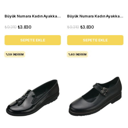
Büyük Numara Kadın Ayakkabı R8000 Kirmizi
Büyük Numara Kadın Ayakkabı R8000 Siyah
₺9.310
₺3.830
₺9.310
₺3.830
SEPETE EKLE
SEPETE EKLE
%59
İNDIRIM
%60
İNDIRIM