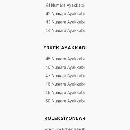
41 Numara Ayakkabı
ve topuğun ne ölçüde tutulduğu da önemlidir.
42 Numara Ayakkabı
Model yapıları, kullanım eğilimleri ve seçim sırasında kontrol edilecek özellikl
43 Numara Ayakkabı
Model yapısı
Temel özellik
Değerlendirilebilec
44 Numara Ayakkabı
kullanım
ERKEK AYAKKABI
Lastikli veya
Ayağa geçirilerek giyilen
Günlük yaşam, kısa
bağcıksız
pratik yapı
işler ve şehir kullanım
45 Numara Ayakkabı
günlük
46 Numara Ayakkabı
Babet veya
Alçak profilli, sade ve
Ofis, günlük kombin 
47 Numara Ayakkabı
loafer çizgisi
kapalı günlük form
şehir yaşamı
48 Numara Ayakkabı
49 Numara Ayakkabı
Açık burunlu
Parmak bölümünün bir
Ilık hava ve günlük
model
kısmını açıkta bırakan
kullanım
50 Numara Ayakkabı
yapı
KOLEKSİYONLAR
Yanları açık
Ayağın farklı noktalarını
Yazlık ve geçiş mevs
veya bantlı
bantlarla tutan yapı
kullanımı
Premium Erkek Klasik