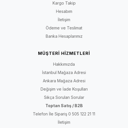
Kargo Takip
Kategorideki bütün ürünlerin ortopedik, hakiki deri, geniş kalıp,
taraklı ayağa uygun veya aynı taban yapısında olduğu
Hesabım
varsayılmamalıdır.
İletişim
Ödeme ve Teslimat
Kısa yanıt:
Rahat ayakkabı seçerken yalnızca numaraya
Banka Hesaplarımız
veya “anne” ibaresine bakmayın. Ayak uzunluğu, tarak
genişliği, ayak üstü yüksekliği, burun alanı, giriş açıklığı,
bağlama sistemi, topuk tutuşu ve taban yapısını birlikte
MÜŞTERİ HİZMETLERİ
değerlendirin. Ürüne ait kalıp ve materyal bilgilerini ilgili ürün
sayfasından doğrulayın.
Hakkımızda
İstanbul Mağaza Adresi
Ankara Mağaza Adresi
Son içerik kontrolü:
30 Temmuz 2026
· Kapsam: İriadam kadın anne ve
Değişim ve İade Koşulları
rahat ayakkabı kategorisi
Sıkça Sorulan Sorular
Toptan Satış / B2B
Anne ve Rahat Ayakkabı Ne Demektir?
Telefon İle Sipariş 0 505 122 21 11
Anne ve rahat ayakkabı kategorisi; günlük kullanım, kolay giyip
İletişim
çıkarma ve farklı kıyafetlerle eşleştirme amacıyla değerlendirilebilecek