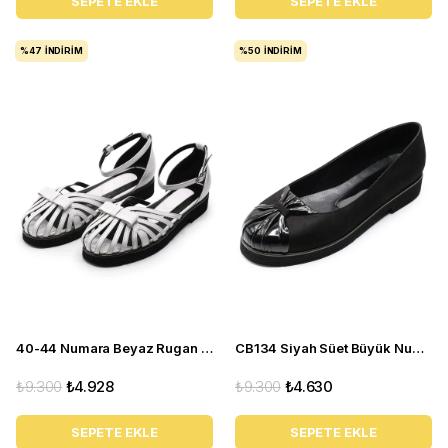
SEPETE EKLE
SEPETE EKLE
%47
İNDIRIM
%50
İNDIRIM
40-44 Numara Beyaz Rugan Yazlık Kadın Babet Sandalet CB110
CB134 Siyah Süet Büyük Numara yazlık kadın babet ayakkabı
₺9.300
₺4.928
₺9.300
₺4.630
SEPETE EKLE
SEPETE EKLE