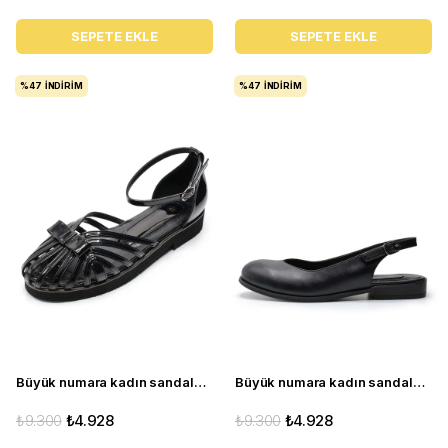
SEPETE EKLE
SEPETE EKLE
%47
İNDIRIM
%47
İNDIRIM
Büyük numara kadın sandalet babet ayakkabı AS140 Siyah rugan
Büyük numara kadın sandalet babet ayakkabı AS910 Siyah deri
₺9.300
₺4.928
₺9.300
₺4.928