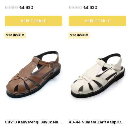
₺9.300
₺4.630
₺9.300
₺4.630
SEPETE EKLE
SEPETE EKLE
%50
İNDIRIM
%50
İNDIRIM
CB210 Kahverengi Büyük Numara yazlık kadın babet sandalet ayakkabı
40-44 Numara Zarif Kalıp Krem Yazlık Kadın Babet Sandalet CB210