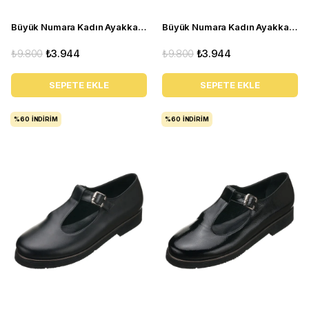
Büyük Numara Kadın Ayakkabı Babet MYG0403 siyah D
Büyük Numara Kadın Ayakkabı Babet MYG0403 siyah R
₺9.800
₺3.944
₺9.800
₺3.944
SEPETE EKLE
SEPETE EKLE
%60
İNDIRIM
%60
İNDIRIM