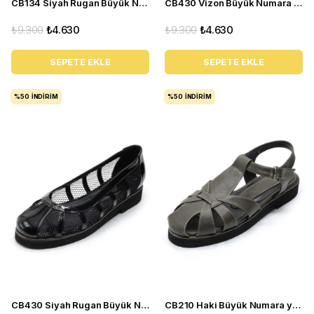
CB134 Siyah Rugan Büyük Numara yazlık kadın babet ayakkabı
CB430 Vizon Büyük Numara yazlık kadın babet ayakkabı
₺9.300
₺4.630
₺9.300
₺4.630
SEPETE EKLE
SEPETE EKLE
%50
İNDIRIM
%50
İNDIRIM
CB430 Siyah Rugan Büyük Numara yazlık kadın babet ayakkabı
CB210 Haki Büyük Numara yazlık kadın babet sandalet ayakkabı