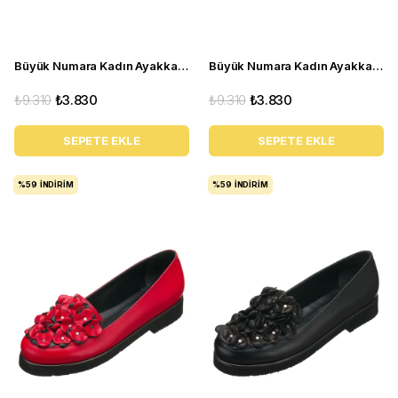
Büyük Numara Kadın Ayakkabı R8000 Taba
Büyük Numara Kadın Ayakkabı R8086 Siyah
₺9.310
₺3.830
₺9.310
₺3.830
SEPETE EKLE
SEPETE EKLE
%59
İNDIRIM
%59
İNDIRIM