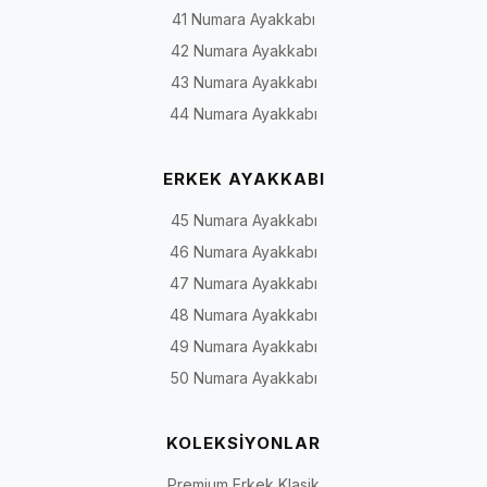
41 Numara Ayakkabı
ve topuğun ne ölçüde tutulduğu da önemlidir.
42 Numara Ayakkabı
Model yapıları, kullanım eğilimleri ve seçim sırasında kontrol edilecek özellikl
43 Numara Ayakkabı
Model yapısı
Temel özellik
Değerlendirilebilec
44 Numara Ayakkabı
kullanım
ERKEK AYAKKABI
Lastikli veya
Ayağa geçirilerek giyilen
Günlük yaşam, kısa
bağcıksız
pratik yapı
işler ve şehir kullanım
45 Numara Ayakkabı
günlük
46 Numara Ayakkabı
Babet veya
Alçak profilli, sade ve
Ofis, günlük kombin 
47 Numara Ayakkabı
loafer çizgisi
kapalı günlük form
şehir yaşamı
48 Numara Ayakkabı
49 Numara Ayakkabı
Açık burunlu
Parmak bölümünün bir
Ilık hava ve günlük
model
kısmını açıkta bırakan
kullanım
50 Numara Ayakkabı
yapı
KOLEKSİYONLAR
Yanları açık
Ayağın farklı noktalarını
Yazlık ve geçiş mevs
veya bantlı
bantlarla tutan yapı
kullanımı
Premium Erkek Klasik