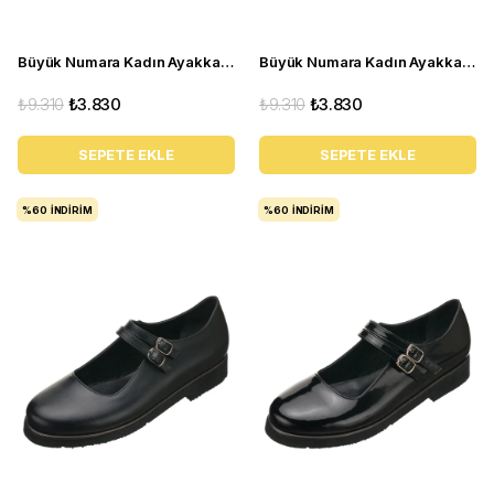
Büyük Numara Kadın Ayakkabı R8000 Kirmizi
Büyük Numara Kadın Ayakkabı R8000 Siyah
₺9.310
₺3.830
₺9.310
₺3.830
SEPETE EKLE
SEPETE EKLE
%60
İNDIRIM
%60
İNDIRIM