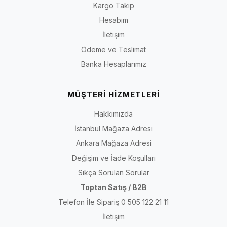
Kargo Takip
Kategorideki bütün ürünlerin ortopedik, hakiki deri, geniş kalıp,
taraklı ayağa uygun veya aynı taban yapısında olduğu
Hesabım
varsayılmamalıdır.
İletişim
Ödeme ve Teslimat
Kısa yanıt:
Rahat ayakkabı seçerken yalnızca numaraya
Banka Hesaplarımız
veya “anne” ibaresine bakmayın. Ayak uzunluğu, tarak
genişliği, ayak üstü yüksekliği, burun alanı, giriş açıklığı,
bağlama sistemi, topuk tutuşu ve taban yapısını birlikte
MÜŞTERİ HİZMETLERİ
değerlendirin. Ürüne ait kalıp ve materyal bilgilerini ilgili ürün
sayfasından doğrulayın.
Hakkımızda
İstanbul Mağaza Adresi
Ankara Mağaza Adresi
Son içerik kontrolü:
30 Temmuz 2026
· Kapsam: İriadam kadın anne ve
Değişim ve İade Koşulları
rahat ayakkabı kategorisi
Sıkça Sorulan Sorular
Toptan Satış / B2B
Anne ve Rahat Ayakkabı Ne Demektir?
Telefon İle Sipariş 0 505 122 21 11
Anne ve rahat ayakkabı kategorisi; günlük kullanım, kolay giyip
İletişim
çıkarma ve farklı kıyafetlerle eşleştirme amacıyla değerlendirilebilecek