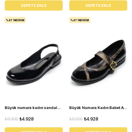
SEPETE EKLE
SEPETE EKLE
%47
İNDIRIM
%47
İNDIRIM
Büyük numara kadın sandalet babet ayakkabı AS910 Siyah rugan
Büyük Numara Kadın Babet Ayakkabı AS990 SİYAH RUGAN
₺9.300
₺4.928
₺9.300
₺4.928