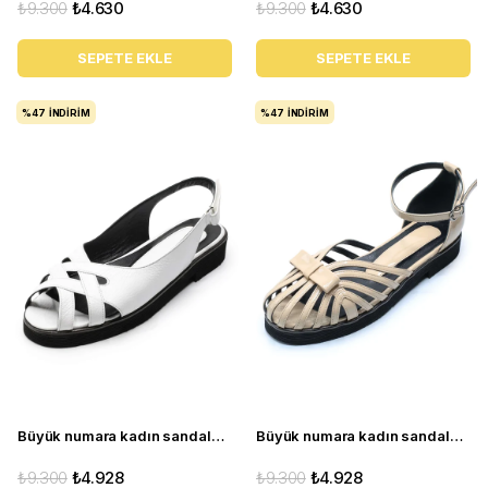
₺9.300
₺4.630
₺9.300
₺4.630
SEPETE EKLE
SEPETE EKLE
%47
İNDIRIM
%47
İNDIRIM
Büyük numara kadın sandalet babet ayakkabı AS110 beyaz
Büyük numara kadın sandalet babet ayakkabı AS140 Pudra
₺9.300
₺4.928
₺9.300
₺4.928