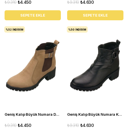
₺9.310
₺4.450
₺9.310
₺4.630
SEPETE EKLE
SEPETE EKLE
%52
İNDIRIM
%50
İNDIRIM
Geniş Kalıp Büyük Numara Deri BOT YSM63 Kum
Geniş Kalıp Büyük Numara Kadın Bot YSM26 Siyah
₺9.310
₺4.450
₺9.310
₺4.630