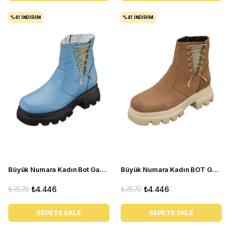
%41
İNDIRIM
%41
İNDIRIM
Büyük Numara Kadın Bot Gaye1003 bebe mavi
Büyük Numara Kadın BOT Gaye1003 Kum
₺7.570
₺4.446
₺7.570
₺4.446
SEPETE EKLE
SEPETE EKLE