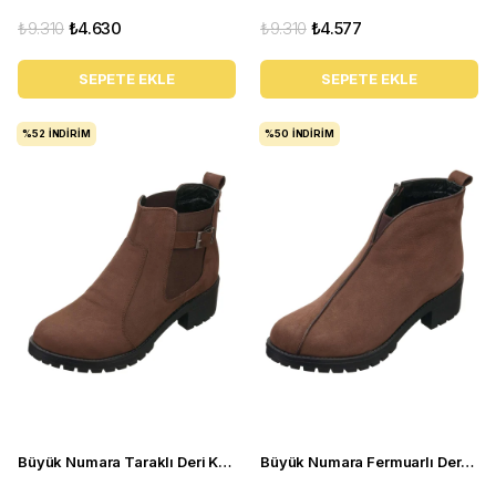
₺9.310
₺4.630
₺9.310
₺4.577
SEPETE EKLE
SEPETE EKLE
%52
İNDIRIM
%50
İNDIRIM
Büyük Numara Taraklı Deri Kadın BOT YSM63 Kahve
Büyük Numara Fermuarlı Deri Kadın BOT YSM06 Kahve