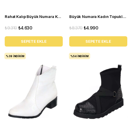
Rahat Kalıp Büyük Numara Kadın BOT Ysm26 Kahve
Büyük Numara Kadın Topuklu Rahat Bot KDR1214 siyah
₺9.310
₺4.630
₺8.370
₺4.990
SEPETE EKLE
SEPETE EKLE
%39
İNDIRIM
%54
İNDIRIM