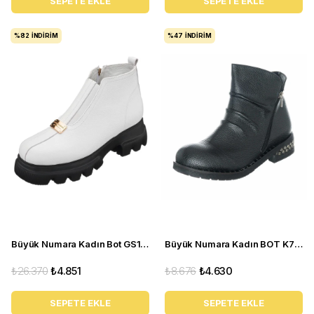
SEPETE EKLE
SEPETE EKLE
%82
İNDIRIM
%47
İNDIRIM
Büyük Numara Kadın Bot GS1313 Beyaz
Büyük Numara Kadın BOT K731 siyah
₺26.370
₺4.851
₺8.676
₺4.630
SEPETE EKLE
SEPETE EKLE