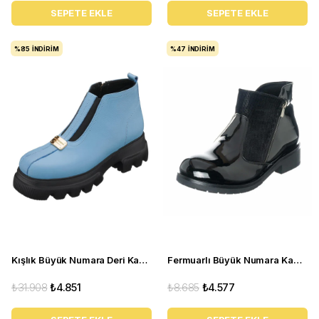
SEPETE EKLE
SEPETE EKLE
%85
İNDIRIM
%47
İNDIRIM
Kışlık Büyük Numara Deri Kadın BOT GS1313 Bebe Mavi
Fermuarlı Büyük Numara Kadın Bot K505 Siyah
₺31.908
₺4.851
₺8.685
₺4.577