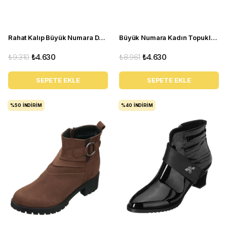
Rahat Kalıp Büyük Numara Deri BOT Ysm06 Antrasit
Büyük Numara Kadın Topuklu BOT K268 siyah
₺9.310
₺4.630
₺8.961
₺4.630
SEPETE EKLE
SEPETE EKLE
%50
İNDIRIM
%40
İNDIRIM