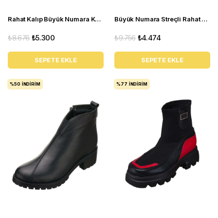
Rahat Kalıp Büyük Numara Kadın BOT K1002 Beyaz
Büyük Numara Streçli Rahat Kadın Bot ND1204 siyah
₺8.676
₺5.300
₺9.756
₺4.474
SEPETE EKLE
SEPETE EKLE
%50
İNDIRIM
%77
İNDIRIM