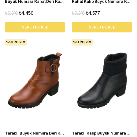
Büyük Numara Rahat Deri Kadın BOT YSM63 Siyah
Rahat Kalıp Büyük Numara Kadın BOT Ysm14 Kahve
₺9.310
₺4.450
₺9.310
₺4.577
SEPETE EKLE
SEPETE EKLE
%50
İNDIRIM
%51
İNDIRIM
Taraklı Büyük Numara Deri Kadın BOT YSM26 Taba
Taraklı Kalıp Büyük Numara Kadın BOT Ysm14 Siyah