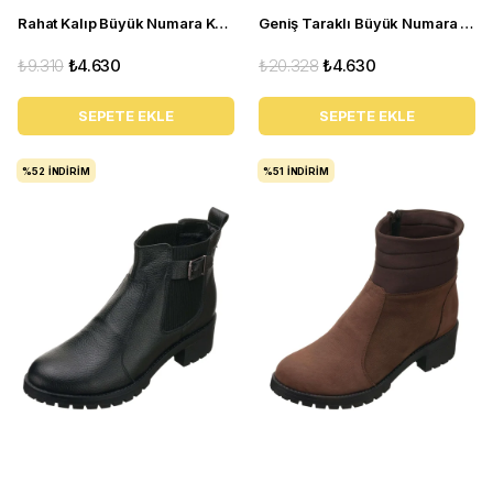
Rahat Kalıp Büyük Numara Kadın BOT YSM06 Siyah
Geniş Taraklı Büyük Numara Kadın BOT Gaye0605 siyah
₺9.310
₺4.630
₺20.328
₺4.630
SEPETE EKLE
SEPETE EKLE
%52
İNDIRIM
%51
İNDIRIM