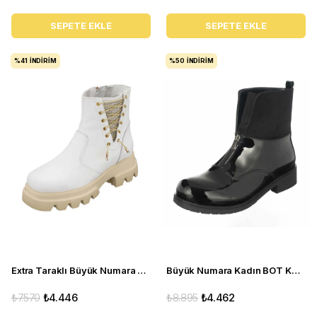
SEPETE EKLE
SEPETE EKLE
%41
İNDIRIM
%50
İNDIRIM
Extra Taraklı Büyük Numara Kadın BOT Gaye1003 Beyaz
Büyük Numara Kadın BOT K902 Siyah rugan
₺7.570
₺4.446
₺8.895
₺4.462