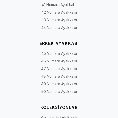
41 Numara Ayakkabı
Uzun
Baldırın daha yüksek
Soğuk dönem ve farklı
42 Numara Ayakkabı
konçlu
bölümünü çevreleyen
etek, elbise veya
43 Numara Ayakkabı
çizme
yapı
pantolon kombinleri
44 Numara Ayakkabı
Fermuarlı
İç, dış veya arka
Pratik giyme ve çıkarm
model
bölümde fermuarla
ihtiyacı
ERKEK AYAKKABI
açılan yapı
45 Numara Ayakkabı
Bağcıklı
Ayak üstü veya konç
Modele göre günlük,
46 Numara Ayakkabı
model
bölümünde bağcıkla
şehir veya sportif
ayarlanabilen yapı
kombinler
47 Numara Ayakkabı
48 Numara Ayakkabı
Elastik veya
Belirli bölümlerde
Giriş ve çevre
49 Numara Ayakkabı
streç
esneyebilen parça
uyumunda sınırlı
panelli
bulunan yapı
esneklik aranan
50 Numara Ayakkabı
model
kullanım
KOLEKSİYONLAR
Topuklu
Farklı yükseklik ve
Günlük, ofis veya dave
bot veya
genişlikte topuk yapısı
kullanımına göre değişi
Premium Erkek Klasik