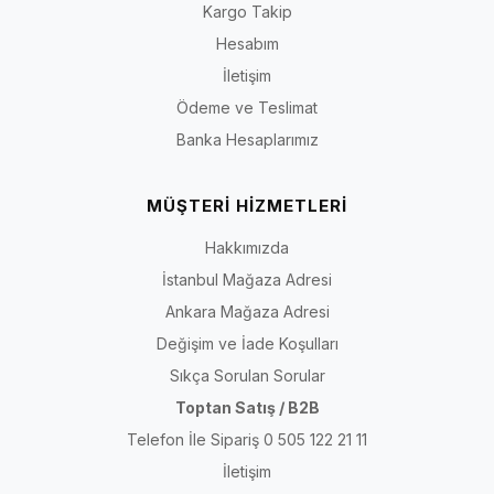
Kargo Takip
olduğu anlamına gelmez. Konç yüksekliği, baldır çevresi, ayağa
giriş açıklığı, saya, astar, taban, topuk ve kapanış sistemi her
Hesabım
üründe değişebilir. Güncel ve kesin bilgi için seçtiğiniz ürünün
İletişim
açıklaması, görselleri, numara seçenekleri ve teknik özellikleri
Ödeme ve Teslimat
birlikte incelenmelidir.
Banka Hesaplarımız
Kısa yanıt:
Önce ayağınızın uzunluğunu, tarak çevresini ve
ayak üstü hacmini ölçün. Çizme alıyorsanız bunlara baldır
MÜŞTERİ HİZMETLERİ
çevresi ile konç yüksekliğini de ekleyin. Ardından modelin
fermuar, bağcık veya elastik panel yapısını; saya, astar,
Hakkımızda
taban, topuk, mevsim ve suya dayanım açıklamasını ayrı
İstanbul Mağaza Adresi
ayrı kontrol edin. Yalnızca numaraya ya da ürün fotoğrafına
Ankara Mağaza Adresi
bakarak karar vermeyin.
Değişim ve İade Koşulları
Sıkça Sorulan Sorular
Son içerik kontrolü:
30 Temmuz 2026
· Kapsam: İriadam kadın bot ve
Toptan Satış / B2B
çizme kategorisi
Telefon İle Sipariş 0 505 122 21 11
İletişim