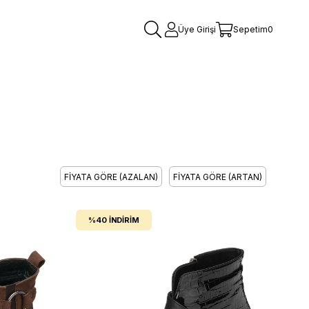
Üye Girişi
Sepetim
0
FIYATA GÖRE (AZALAN)
FIYATA GÖRE (ARTAN)
%40
İNDIRIM