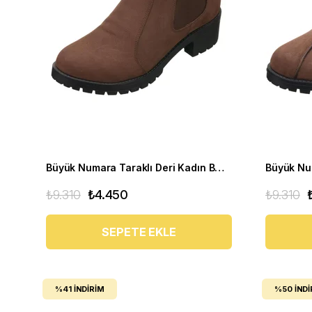
Büyük Numara Taraklı Deri Kadın BOT YSM63 Kahve
₺9.310
₺4.450
₺9.310
SEPETE EKLE
%41
İNDIRIM
%50
İNDI