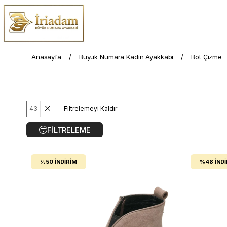
Anasayfa
Büyük Numara Kadın Ayakkabı
Bot Çizme
43
Filtrelemeyi Kaldır
FILTRELEME
%50
İNDIRIM
%48
İND