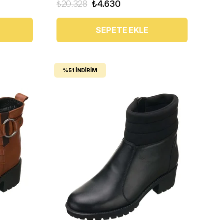
₺20.328
₺4.630
SEPETE EKLE
%51
İNDIRIM