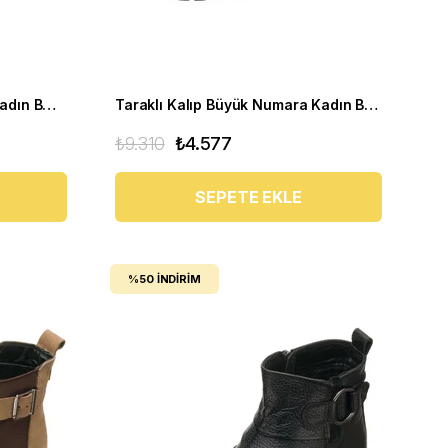
Taraklı Büyük Numara Deri Kadın BOT YSM26 Taba
Taraklı Kalıp Büyük Numara Kadın BOT Ysm14 Siyah
₺9.310
₺4.577
SEPETE EKLE
%50
İNDIRIM