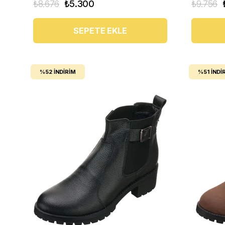
₺8.676
₺5.300
₺9.756
SEPETE EKLE
%52
İNDIRIM
%51
İNDI