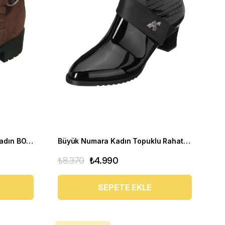
Rahat Kalıp Büyük Numara Kadın BOT Ysm26 Kahve
Büyük Numara Kadın Topuklu Rahat Bot KDR1214 siyah
₺8.370
₺4.990
SEPETE EKLE