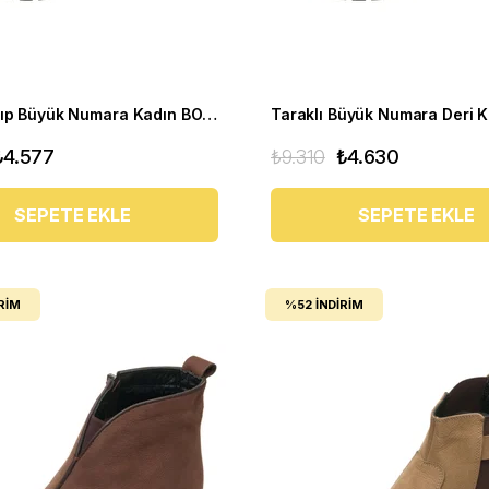
Rahat Kalıp Büyük Numara Kadın BOT Ysm14 Kahve
₺4.577
₺9.310
₺4.630
SEPETE EKLE
SEPETE EKLE
RIM
%52
İNDIRIM