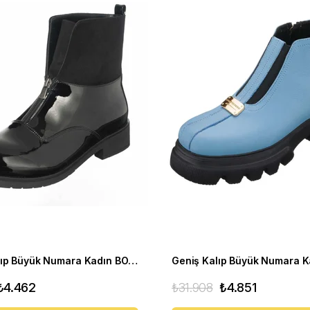
Rahat Kalıp Büyük Numara Kadın BOT K902 Siyah rugan
₺4.462
₺31.908
₺4.851