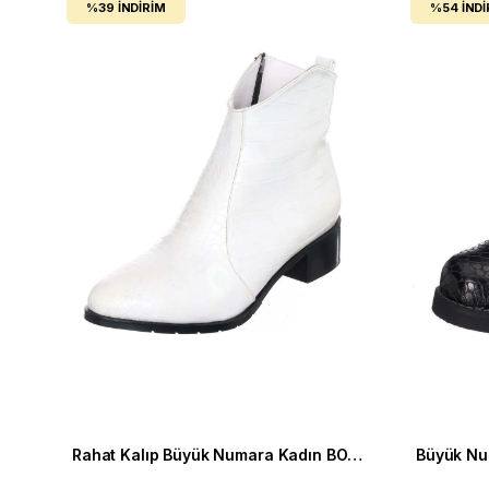
%39
İNDIRIM
%54
İNDI
Rahat Kalıp Büyük Numara Kadın BOT K1002 Beyaz