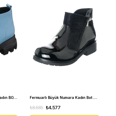
Geniş Kalıp Büyük Numara Kadın BOT GS1313 Bebe Mavi
Fermuarlı Büyük Numara Kadın Bot K505 Siyah
₺8.685
₺4.577