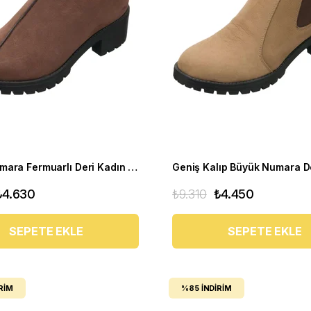
Büyük Numara Fermuarlı Deri Kadın BOT YSM06 Kahve
₺4.630
₺9.310
₺4.450
SEPETE EKLE
SEPETE EKLE
RIM
%85
İNDIRIM