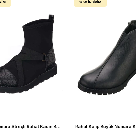
RIM
%50
İNDIRIM
Büyük Numara Streçli Rahat Kadın Bot ND1204 siyah