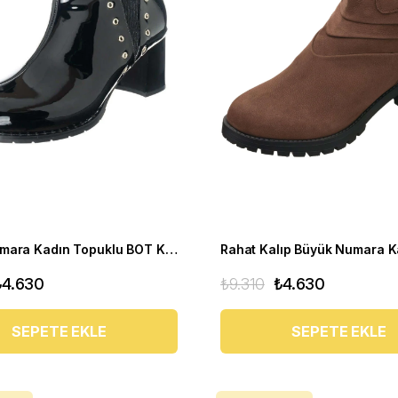
Büyük Numara Kadın Topuklu BOT K268 siyah
₺4.630
₺9.310
₺4.630
SEPETE EKLE
SEPETE EKLE