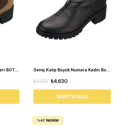
Geniş Kalıp Büyük Numara Deri BOT YSM63 Kum
Geniş Kalıp Büyük Numara Kadın Bot YSM26 Siyah
₺9.310
₺4.630
SEPETE EKLE
%47
İNDIRIM