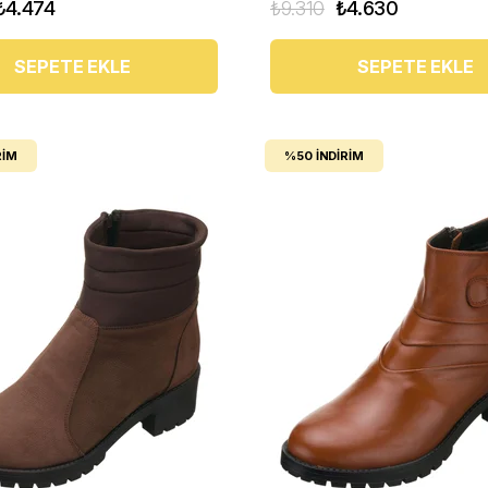
₺4.474
₺9.310
₺4.630
SEPETE EKLE
SEPETE EKLE
RIM
%50
İNDIRIM