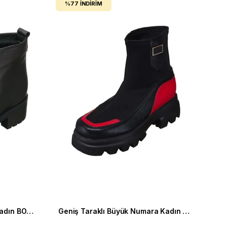
%77
İNDIRIM
Rahat Kalıp Büyük Numara Kadın BOT YSM06 Siyah
Geniş Taraklı Büyük Numara Kadın BOT Gaye0605 siyah