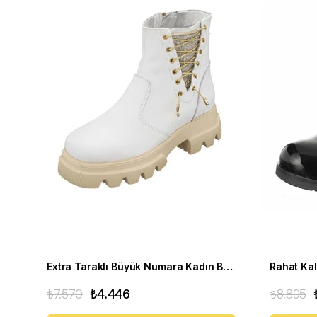
Extra Taraklı Büyük Numara Kadın BOT Gaye1003 Beyaz
₺7.570
₺4.446
₺8.895