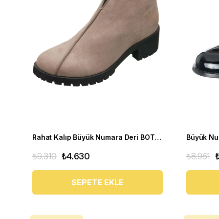
Rahat Kalıp Büyük Numara Deri BOT Ysm06 Antrasit
₺9.310
₺4.630
₺8.961
SEPETE EKLE