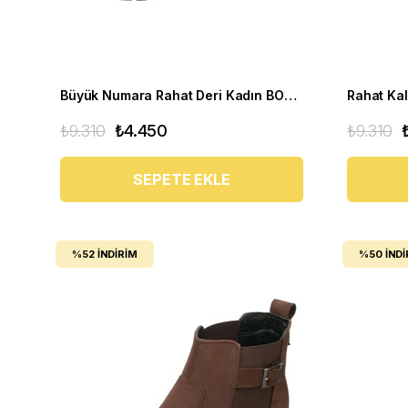
Büyük Numara Rahat Deri Kadın BOT YSM63 Siyah
₺9.310
₺4.450
₺9.310
SEPETE EKLE
%52
İNDIRIM
%50
İNDI