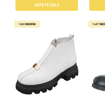
SEPETE EKLE
%82
İNDIRIM
%47
İND