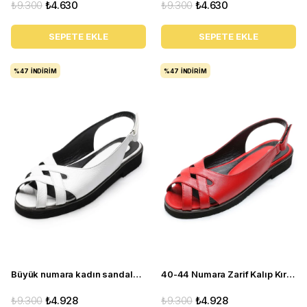
₺9.300
₺4.630
₺9.300
₺4.630
SEPETE EKLE
SEPETE EKLE
%47
İNDIRIM
%47
İNDIRIM
Büyük numara kadın sandalet babet ayakkabı AS110 beyaz
40-44 Numara Zarif Kalıp Kırmızı Yazlık Kadın Babet Sandalet AS110
₺9.300
₺4.928
₺9.300
₺4.928