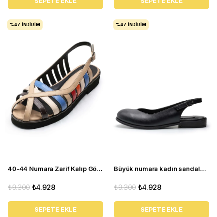
SEPETE EKLE
SEPETE EKLE
%47
İNDIRIM
%47
İNDIRIM
40-44 Numara Zarif Kalıp Gökkuşağı Çok Renkli Yazlık Kadın Babet Sandalet AS310
Büyük numara kadın sandalet babet ayakkabı AS910 Siyah deri
₺9.300
₺4.928
₺9.300
₺4.928
SEPETE EKLE
SEPETE EKLE