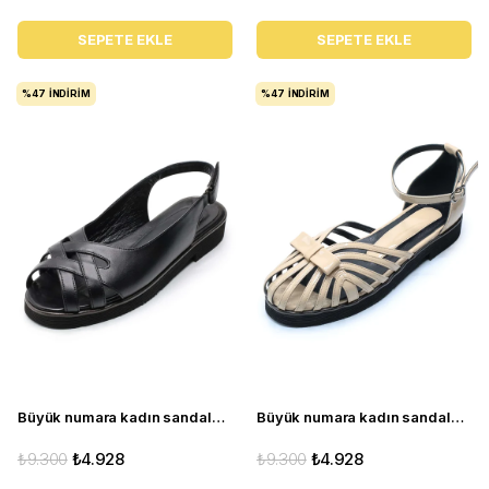
SEPETE EKLE
SEPETE EKLE
%47
İNDIRIM
%47
İNDIRIM
Büyük numara kadın sandalet babet ayakkabı AS110 siyah
Büyük numara kadın sandalet babet ayakkabı AS140 Pudra
₺9.300
₺4.928
₺9.300
₺4.928