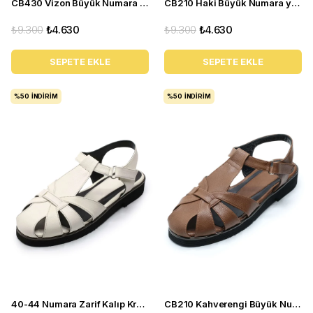
CB430 Vizon Büyük Numara yazlık kadın babet ayakkabı
CB210 Haki Büyük Numara yazlık kadın babet sandalet ayakkabı
₺9.300
₺4.630
₺9.300
₺4.630
SEPETE EKLE
SEPETE EKLE
%50
İNDIRIM
%50
İNDIRIM
40-44 Numara Zarif Kalıp Krem Yazlık Kadın Babet Sandalet CB210
CB210 Kahverengi Büyük Numara yazlık kadın babet sandalet ayakkabı