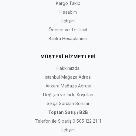
Kargo Takip
belirli topuk özelliği diğer ürünlere genellenmemelidir. Güncel
numara, renk, kalıp, materyal ve stok bilgileri her ürün
Hesabım
sayfasından ayrı doğrulanmalıdır.
İletişim
Ödeme ve Teslimat
Kısa yanıt:
Önce babet, sandalet veya terlik yapılarından
Banka Hesaplarımız
hangisinin kullanım amacınıza uygun olduğunu belirleyin.
Ardından iki ayağınızın uzunluğunu, tarak genişliğini ve ayak
üstü hacmini ölçün. Babetlerde burun alanı ve topuk
MÜŞTERİ HİZMETLERİ
tutuşunu; sandaletlerde bant konumunu; terliklerde ayağın
taban üzerinde dengeli kalmasını kontrol edin.
Hakkımızda
İstanbul Mağaza Adresi
Ankara Mağaza Adresi
Son içerik kontrolü:
30 Temmuz 2026
· Kapsam: İriadam kadın terlik,
Değişim ve İade Koşulları
sandalet ve babet kategorisi
Sıkça Sorulan Sorular
Toptan Satış / B2B
Terlik, Sandalet ve Babet Arasındaki Fark Nedir?
Telefon İle Sipariş 0 505 122 21 11
Terlik, çoğunlukla topuk bölümü açık olan ve ayağa geçirilerek giyilen
İletişim
bir modeldir. Sandalet, ayağı ön, yan veya topuk çevresindeki bantlarla