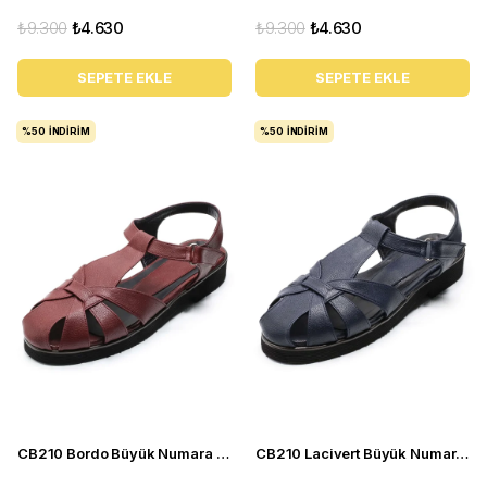
₺9.300
₺4.630
₺9.300
₺4.630
SEPETE EKLE
SEPETE EKLE
%50
İNDIRIM
%50
İNDIRIM
CB210 Bordo Büyük Numara yazlık kadın babet sandalet ayakkabı
CB210 Lacivert Büyük Numara yazlık kadın babet sandalet ayakkabı