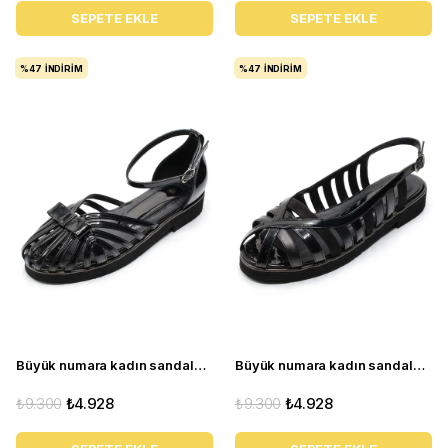
SEPETE EKLE
SEPETE EKLE
%47
İNDIRIM
%47
İNDIRIM
Büyük numara kadın sandalet babet ayakkabı AS140 Siyah rugan
Büyük numara kadın sandalet babet ayakkabı AS310 Siyah
₺9.300
₺4.928
₺9.300
₺4.928