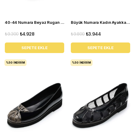
40-44 Numara Beyaz Rugan Yazlık Kadın Babet Sandalet CB110
Büyük Numara Kadın Ayakkabı Babet MYG2002 siyah D
₺9.300
₺4.928
₺9.800
₺3.944
SEPETE EKLE
SEPETE EKLE
%50
İNDIRIM
%50
İNDIRIM