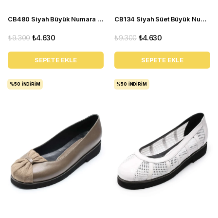
CB480 Siyah Büyük Numara yazlık kadın babet ayakkabı
CB134 Siyah Süet Büyük Numara yazlık kadın babet ayakkabı
₺9.300
₺4.630
₺9.300
₺4.630
SEPETE EKLE
SEPETE EKLE
%50
İNDIRIM
%50
İNDIRIM