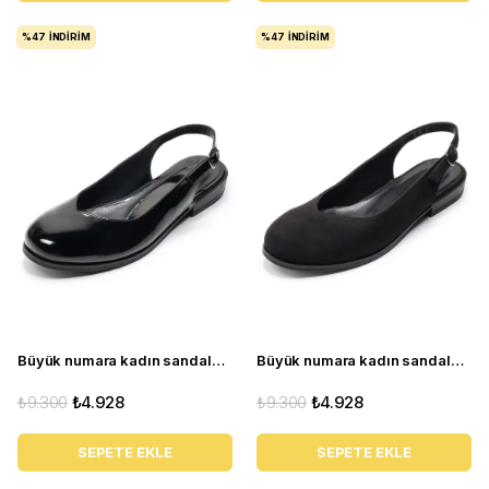
%47
İNDIRIM
%47
İNDIRIM
Büyük numara kadın sandalet babet ayakkabı AS910 Siyah rugan
Büyük numara kadın sandalet babet ayakkabı AS910 Siyah Rugan
₺9.300
₺4.928
₺9.300
₺4.928
SEPETE EKLE
SEPETE EKLE