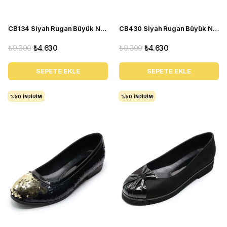
CB134 Siyah Rugan Büyük Numara yazlık kadın babet ayakkabı
CB430 Siyah Rugan Büyük Numara yazlık kadın babet ayakkabı
₺9.300
₺4.630
₺9.300
₺4.630
SEPETE EKLE
SEPETE EKLE
%50
İNDIRIM
%50
İNDIRIM