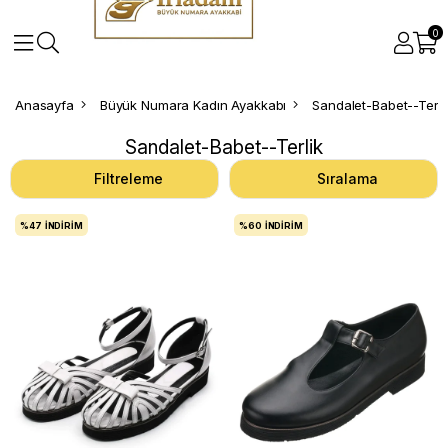
0
Anasayfa
Büyük Numara Kadın Ayakkabı
Sandalet-Babet--Terli
Sandalet-Babet--Terlik
Filtreleme
Sıralama
%47
İNDIRIM
%60
İNDIRIM