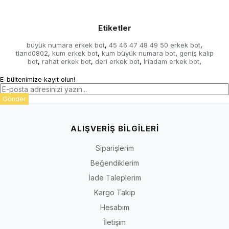
Etiketler
büyük numara erkek bot
45 46 47 48 49 50 erkek bot
,
,
tland0802
kum erkek bot
kum büyük numara bot
geniş kalıp
,
,
,
bot
rahat erkek bot
deri erkek bot
İriadam erkek bot
,
,
,
,
E-bültenimize kayıt olun!
Gönder
ALIŞVERİŞ BİLGİLERİ
Siparişlerim
Beğendiklerim
İade Taleplerim
Kargo Takip
Hesabım
İletişim