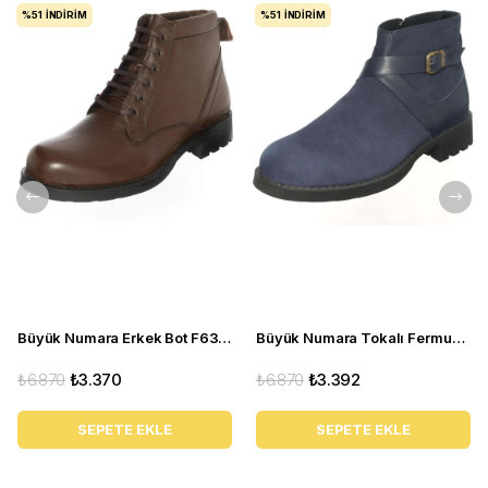
%51
İNDIRIM
%51
İNDIRIM
Büyük Numara Erkek Bot F632 Kahve
Büyük Numara Tokalı Fermuarlı Bot CS623 Lacivert
₺6.870
₺3.370
₺6.870
₺3.392
SEPETE EKLE
SEPETE EKLE