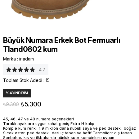
Büyük Numara Erkek Bot Fermuarlı
Tland0802 kum
Marka
:
iriadam
4.7
Toplam Stok Adedi
:
15
%
43
İNDIRIM
₺5.300
₺9.300
45, 46, 47 ve 48 numara seçenekleri
Taraklı ayaklara uygun rahat geniş Extra H kalıp
Komple kum renkli 1,9 mikron dana nubuk saya ve ped destekli boğaz
Sıcak astar, ped destekli deri iç taban ve hafif Termolight dış taban
Sonbahar, kış ve ilkbaharda günlük spor kombinlere uygun