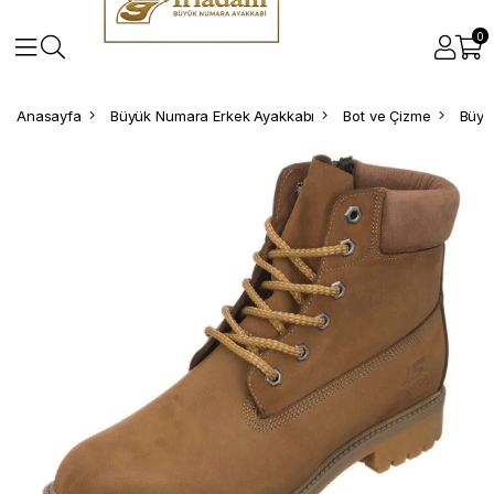
0
Anasayfa
Büyük Numara Erkek Ayakkabı
Bot ve Çizme
Büyü