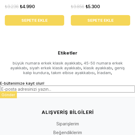
₺9.236
₺4.990
₺9.856
₺5.300
SEPETE EKLE
SEPETE EKLE
Etiketler
büyük numara erkek klasik ayakkabı
45-50 numara erkek
,
ayakkabı
siyah erkek klasik ayakkabı
klasik ayakkabı
geniş
,
,
,
kalıp kundura
takım elbise ayakkabısı
İriadam
,
,
,
E-bültenimize kayıt olun!
Gönder
ALIŞVERİŞ BİLGİLERİ
Siparişlerim
Beğendiklerim