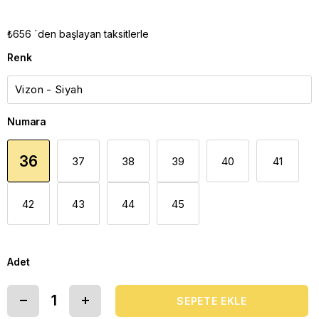
₺656
`den başlayan taksitlerle
Renk
Numara
36
37
38
39
40
41
42
43
44
45
Adet