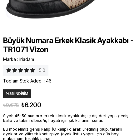
Büyük Numara Erkek Klasik Ayakkabı -
TR1071 Vizon
Marka
:
iriadam
5.0
Toplam Stok Adedi
:
46
%
36
İNDIRIM
₺6.200
₺9.678
Siyah 45-50 numara erkek klasik ayakkabı; iç dış deri yapı, geniş
kalıp ve takım elbise/iş hayatı için şık kullanım sunar.
Bu modelimiz geniş kalıp (G kalıp) olarak üretilmiş olup, taraklı
ayaklar ve yüksek konturpiye (ayak üstü) yapısı için gün boyu
maksimum ferahlık sunar.