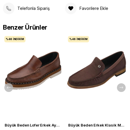
Telefonla Sipariş
Favorilere Ekle
Benzer Ürünler
%46
İNDIRIM
%46
İNDIRIM
Büyük Beden Lofer Erkek Ayakkabı - NV01 Kahve
Büyük Beden Erkek Klasik Makosen Nubuk Deri Ayakkabı - NV02 Kahve