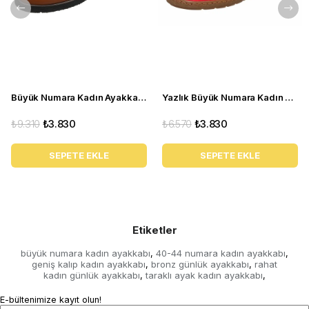
Büyük Numara Kadın Ayakkabı R8000 Taba
Yazlık Büyük Numara Kadın Babet Ayakkabı DRL7018 Kırmızı
₺9.310
₺3.830
₺6.570
₺3.830
SEPETE EKLE
SEPETE EKLE
Etiketler
büyük numara kadın ayakkabı
40-44 numara kadın ayakkabı
,
,
geniş kalıp kadın ayakkabı
bronz günlük ayakkabı
rahat
,
,
kadın günlük ayakkabı
taraklı ayak kadın ayakkabı
,
,
E-bültenimize kayıt olun!