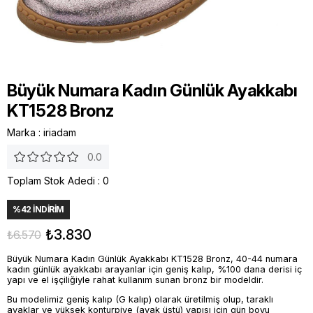
Büyük Numara Kadın Günlük Ayakkabı
KT1528 Bronz
Marka
:
iriadam
0.0
Toplam Stok Adedi
:
0
%
42
İNDIRIM
₺3.830
₺6.570
Büyük Numara Kadın Günlük Ayakkabı KT1528 Bronz, 40-44 numara
kadın günlük ayakkabı arayanlar için geniş kalıp, %100 dana derisi iç
yapı ve el işçiliğiyle rahat kullanım sunan bronz bir modeldir.
Bu modelimiz geniş kalıp (G kalıp) olarak üretilmiş olup, taraklı
ayaklar ve yüksek konturpiye (ayak üstü) yapısı için gün boyu