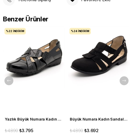
Benzer Ürünler
%22
İNDIRIM
%24
İNDIRIM
Yazlık Büyük Numara Kadın Babet C1347 siyah
Büyük Numara Kadın Sandalet Babet Ayakkabı 6259 siyah
₺4.890
₺3.795
₺4.890
₺3.692