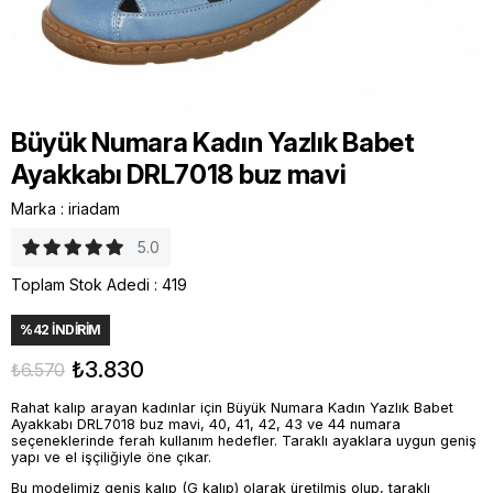
Büyük Numara Kadın Yazlık Babet
Ayakkabı DRL7018 buz mavi
Marka
:
iriadam
5.0
Toplam Stok Adedi
:
419
%
42
İNDIRIM
₺3.830
₺6.570
Rahat kalıp arayan kadınlar için Büyük Numara Kadın Yazlık Babet
Ayakkabı DRL7018 buz mavi, 40, 41, 42, 43 ve 44 numara
seçeneklerinde ferah kullanım hedefler. Taraklı ayaklara uygun geniş
yapı ve el işçiliğiyle öne çıkar.
Bu modelimiz geniş kalıp (G kalıp) olarak üretilmiş olup, taraklı