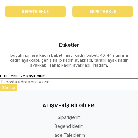
SEPETE EKLE
SEPETE EKLE
Etiketler
büyük numara kadın babet
mavi kadın babet
40-44 numara
,
,
kadın ayakkabı
geniş kalıp kadın ayakkabı
taraklı ayak kadın
,
,
ayakkabı
rahat kadın ayakkabı
İriadam
,
,
,
E-bültenimize kayıt olun!
Gönder
ALIŞVERİŞ BİLGİLERİ
Siparişlerim
Beğendiklerim
İade Taleplerim