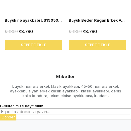
Büyük no ayakkabı US190503-SİYAH
Büyük Beden Rugan Erkek Ayakkabı US190504-SİYAH
₺6.300
₺3.780
₺6.300
₺3.780
SEPETE EKLE
SEPETE EKLE
Etiketler
büyük numara erkek klasik ayakkabı
45-50 numara erkek
,
ayakkabı
siyah erkek klasik ayakkabı
klasik ayakkabı
geniş
,
,
,
kalıp kundura
takım elbise ayakkabısı
İriadam
,
,
,
E-bültenimize kayıt olun!
Gönder