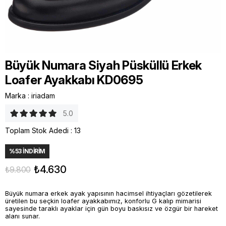
Büyük Numara Siyah Püsküllü Erkek
Loafer Ayakkabı KD0695
Marka
:
iriadam
5.0
Toplam Stok Adedi
:
13
%
53
İNDIRIM
₺4.630
₺9.800
Büyük numara erkek ayak yapısının hacimsel ihtiyaçları gözetilerek
üretilen bu seçkin loafer ayakkabımız, konforlu G kalıp mimarisi
sayesinde taraklı ayaklar için gün boyu baskısız ve özgür bir hareket
alanı sunar.