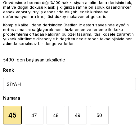
Gövdesinde barındırdığı %100 hakiki siyah analin dana derisinin tok,
mat ve doğal dokusu klasik şıklığınıza rafine bir soluk kazandırırken;
esnek yapısı yürüyüş esnasında oluşabilecek kırılma ve
deformasyonlara karşı üst düzey mukavemet gösterir.
Komple kaliteli dana derisinden üretilen iç astarı sayesinde ayağın
nefes almasını sağlayarak nemi hızla emen ve terleme ile koku
problemlerini ortadan kaldıran bu özel tasarım, ithal kösele zarafetini
yüksek sürtünme direnciyle birleştiren neolit taban teknolojisiyle her
adımda sarsılmaz bir denge vadeder.
₺490
`den başlayan taksitlerle
Renk
Numara
45
47
48
49
50