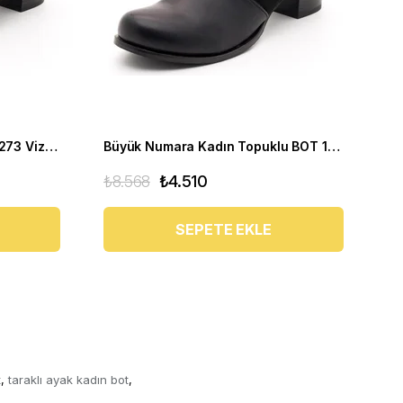
Büyük Numara Kadın BOT 17273 Vizon Siyah
Büyük Numara Kadın Topuklu BOT 17273 Siyah
₺8.568
₺4.510
₺1
SEPETE EKLE
t
taraklı ayak kadın bot
,
,