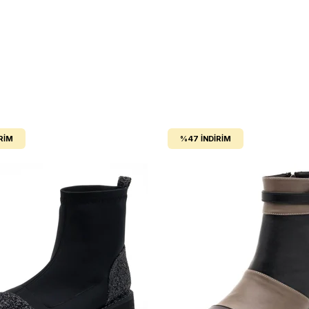
RIM
%47
İNDIRIM