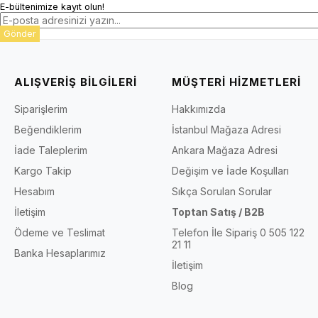
E-bültenimize kayıt olun!
Gönder
ALIŞVERİŞ BİLGİLERİ
MÜŞTERİ HİZMETLERİ
Siparişlerim
Hakkımızda
Beğendiklerim
İstanbul Mağaza Adresi
İade Taleplerim
Ankara Mağaza Adresi
Kargo Takip
Değişim ve İade Koşulları
Hesabım
Sıkça Sorulan Sorular
İletişim
Toptan Satış / B2B
Ödeme ve Teslimat
Telefon İle Sipariş 0 505 122
21 11
Banka Hesaplarımız
İletişim
Blog