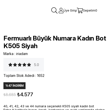
Üye Girişi
Sepetim
0
Fermuarlı Büyük Numara Kadın Bot
K505 Siyah
Marka
:
iriadam
5.0
Toplam Stok Adedi
:
1652
%
47
İNDIRIM
₺4.577
₺8.685
40, 41, 42, 43 ve 44 numara seçenekli K505 siyah kadın bot
Extra H kalıbıyla burun, tarak, konturpiye ve ayak yanlarında ekstra