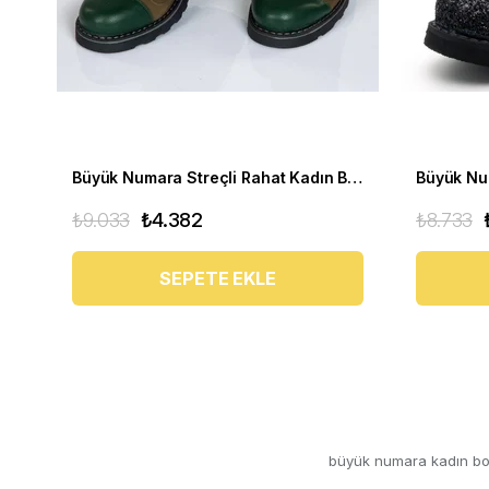
Büyük Numara Streçli Rahat Kadın BOT 19273 haki
₺9.033
₺4.382
₺8.733
SEPETE EKLE
büyük numara kadın bo