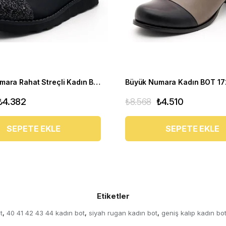
Büyük Numara Rahat Streçli Kadın BOT 19273 siyah
₺4.382
₺8.568
₺4.510
SEPETE EKLE
SEPETE EKLE
Etiketler
t
40 41 42 43 44 kadın bot
siyah rugan kadın bot
geniş kalıp kadın bo
,
,
,