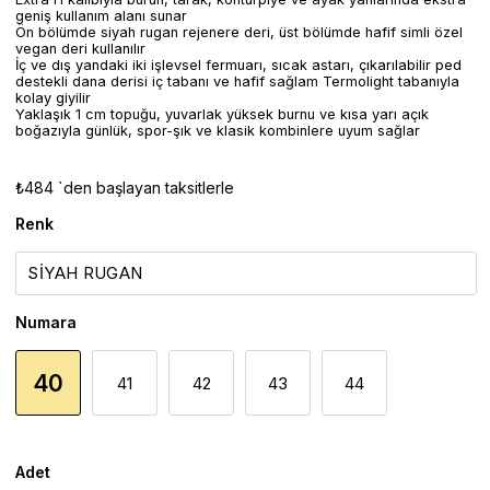
geniş kullanım alanı sunar
Ön bölümde siyah rugan rejenere deri, üst bölümde hafif simli özel
vegan deri kullanılır
İç ve dış yandaki iki işlevsel fermuarı, sıcak astarı, çıkarılabilir ped
destekli dana derisi iç tabanı ve hafif sağlam Termolight tabanıyla
kolay giyilir
Yaklaşık 1 cm topuğu, yuvarlak yüksek burnu ve kısa yarı açık
boğazıyla günlük, spor-şık ve klasik kombinlere uyum sağlar
₺484
`den başlayan taksitlerle
Renk
Numara
40
41
42
43
44
Adet