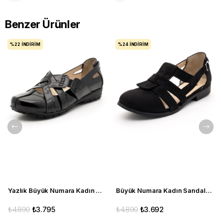
Benzer Ürünler
%22
İNDIRIM
%24
İNDIRIM
Yazlık Büyük Numara Kadın Babet C1347 siyah
Büyük Numara Kadın Sandalet Babet Ayakkabı 6259 siyah
₺4.890
₺3.795
₺4.890
₺3.692