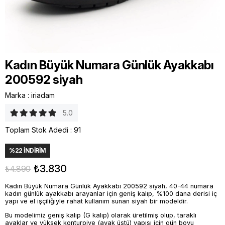
Kadın Büyük Numara Günlük Ayakkabı
200592 siyah
Marka
:
iriadam
5.0
Toplam Stok Adedi
:
91
%
22
İNDIRIM
₺3.830
₺4.890
Kadın Büyük Numara Günlük Ayakkabı 200592 siyah, 40-44 numara
kadın günlük ayakkabı arayanlar için geniş kalıp, %100 dana derisi iç
yapı ve el işçiliğiyle rahat kullanım sunan siyah bir modeldir.
Bu modelimiz geniş kalıp (G kalıp) olarak üretilmiş olup, taraklı
ayaklar ve yüksek konturpiye (ayak üstü) yapısı için gün boyu