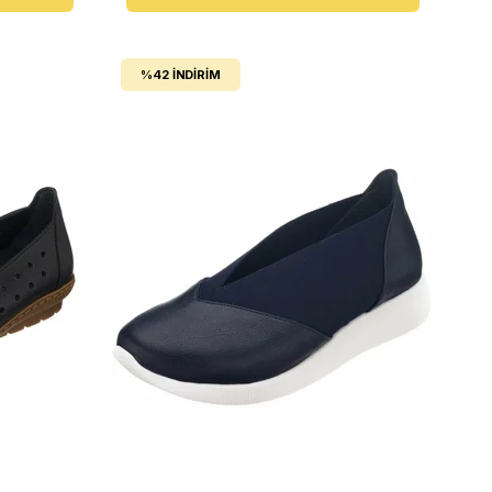
%42
İNDIRIM