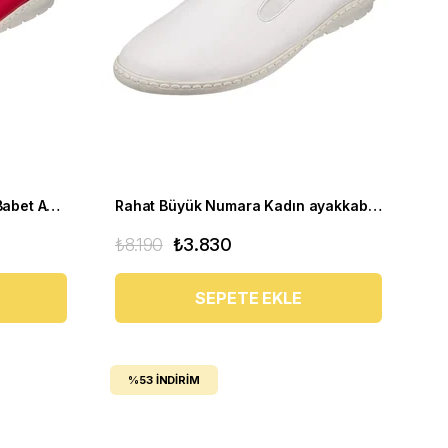
Rahat Büyük Numara Kadın Babet Ayakkabı PR 4411 Kırmızı
Rahat Büyük Numara Kadın ayakkabı Babet PR 4411 beyaz
₺8.190
₺3.830
SEPETE EKLE
%53
İNDIRIM