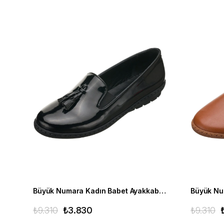
Büyük Numara Kadın Babet Ayakkabı R8210- Siyah Rugan
₺9.310
₺3.830
₺9.310