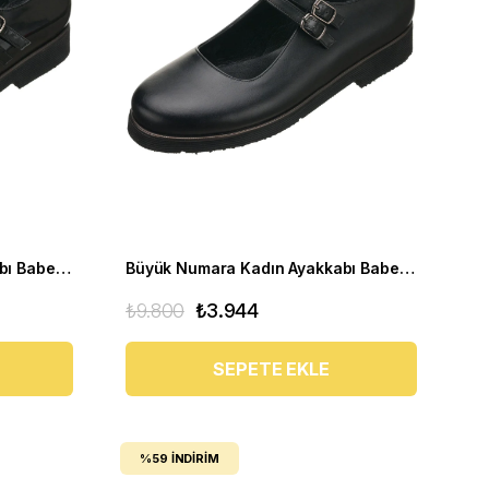
Büyük Numara Kadın Ayakkabı Babet MYG0403 siyah R
Büyük Numara Kadın Ayakkabı Babet MYG0403 siyah D
₺9.800
₺3.944
SEPETE EKLE
%59
İNDIRIM