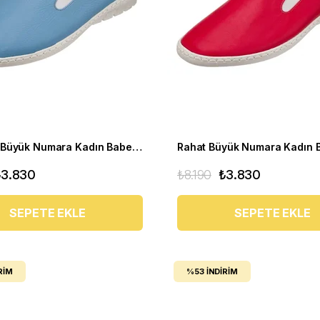
Yumuşak Büyük Numara Kadın Babet Ayakkabı PR 4411 mavi
₺3.830
₺8.190
₺3.830
SEPETE EKLE
SEPETE EKLE
RIM
%53
İNDIRIM