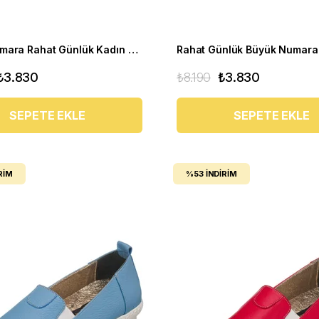
Büyük Numara Rahat Günlük Kadın Ayakkabı PR 5511 Kırmızı
₺3.830
₺8.190
₺3.830
SEPETE EKLE
SEPETE EKLE
RIM
%53
İNDIRIM