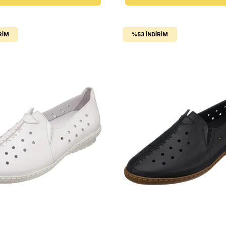
RIM
%53
İNDIRIM