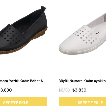
Büyük Numara Yazlık Kadın Babet Ayakkabı PR 3311 Siyah
₺3.830
₺8.190
₺3.830
SEPETE EKLE
SEPETE EKLE