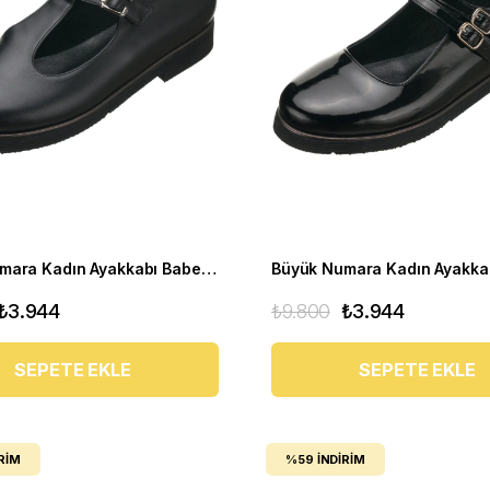
Büyük Numara Kadın Ayakkabı Babet MYG2002 siyah D
₺3.944
₺9.800
₺3.944
SEPETE EKLE
SEPETE EKLE
RIM
%59
İNDIRIM