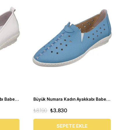
Büyük Numara Kadın Ayakkabı Babet PR 3311 beyaz
Büyük Numara Kadın Ayakkabı Babet PR 2211 mavi
₺8.190
₺3.830
SEPETE EKLE