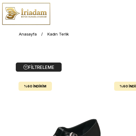
Anasayfa
Kadın Terlik
FILTRELEME
%60
İNDIRIM
%60
İND