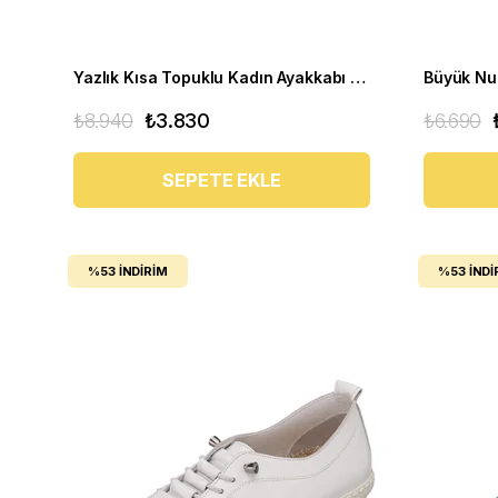
Yazlık Kısa Topuklu Kadın Ayakkabı LTF00141 Siyah
₺8.940
₺3.830
₺6.690
SEPETE EKLE
%53
İNDIRIM
%53
İNDI