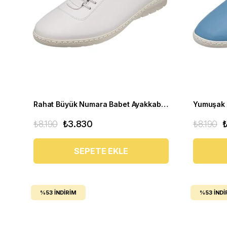
Rahat Büyük Numara Babet Ayakkabı Pr 5511 Beyaz
₺8.190
₺3.830
₺8.190
SEPETE EKLE
%53
İNDIRIM
%53
İNDI