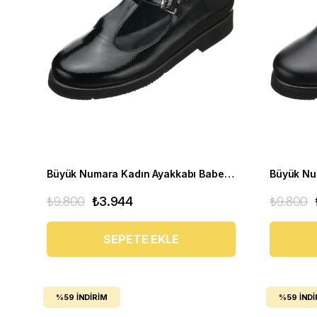
Büyük Numara Kadın Ayakkabı Babet MYG2002 siyah R
₺9.800
₺3.944
₺9.800
SEPETE EKLE
%59
İNDIRIM
%59
İNDI