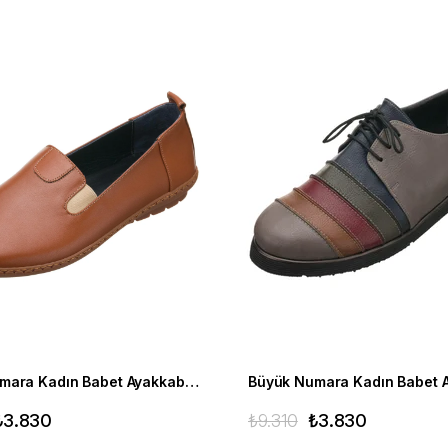
Büyük Numara Kadın Babet Ayakkabı PR4411 Taba
₺3.830
₺9.310
₺3.830