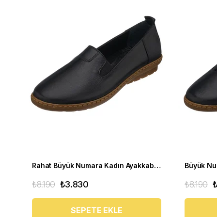
Rahat Büyük Numara Kadın Ayakkabı PR 4411 Siyah
₺8.190
₺3.830
₺8.190
SEPETE EKLE