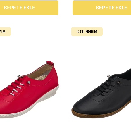
SEPETE EKLE
SEPETE EKLE
RIM
%53
İNDIRIM