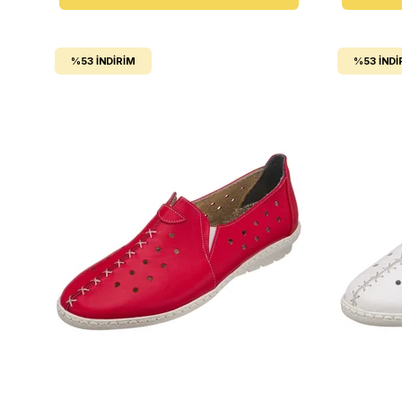
%53
İNDIRIM
%53
İNDI