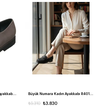
Büyük Numara Kadın Babet Ayakkabı R8086 Gri
Büyük Numara Kadın Ayakkabı R4014 Siyah
₺9.310
₺3.830