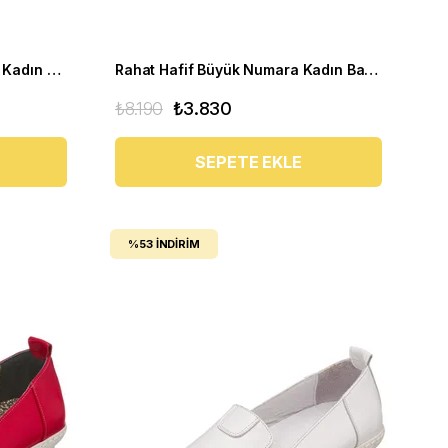
Rahat Günlük Büyük Numara Kadın Ayakkabı PR 5511 Siyah
Rahat Hafif Büyük Numara Kadın Babet Ayakkabı Pr 5511 Mavi
₺8.190
₺3.830
SEPETE EKLE
%53
İNDIRIM