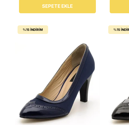
SEPETE EKLE
%15
İNDIRIM
%15
İNDI