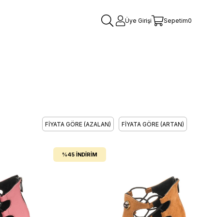
Üye Girişi
Sepetim
0
FIYATA GÖRE (AZALAN)
FIYATA GÖRE (ARTAN)
%45
İNDIRIM