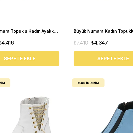
Büyük numara Topuklu Kadın Ayakkabı ECE77 Kirmizi
₺4.416
₺7.410
₺4.347
SEPETE EKLE
SEPETE EKLE
RIM
%85
İNDIRIM