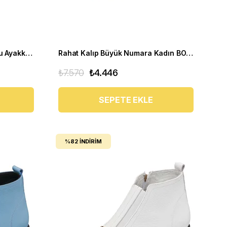
Büyük Numara Kadın Topuklu Ayakkabı AYS7986 siyah
Rahat Kalıp Büyük Numara Kadın BOT Gaye1003 Kum
₺7.570
₺4.446
SEPETE EKLE
%82
İNDIRIM