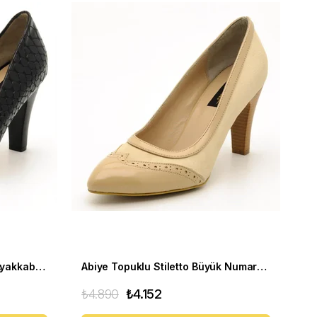
Abiye Büyük Numara Kadın Ayakkabı 1952 Siyah
Abiye Topuklu Stiletto Büyük Numara Kadın Ayakkabıo 1954 Krem
₺4.890
₺4.152