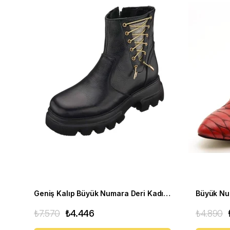
Geniş Kalıp Büyük Numara Deri Kadın BOT Gaye1003 Siyah
₺7.570
₺4.446
₺4.890