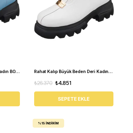
Geniş Kalıp Büyük Numara Kadın BOT GS1313 Bebe Mavi
Rahat Kalıp Büyük Beden Deri Kadın Bot GS1313 Beyaz
₺26.370
₺4.851
SEPETE EKLE
%15
İNDIRIM