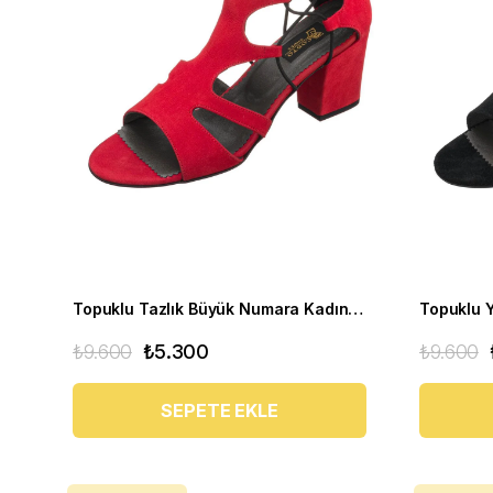
Topuklu Tazlık Büyük Numara Kadın Ayakkabı HTC70 Kirmizi
₺9.600
₺5.300
₺9.600
SEPETE EKLE