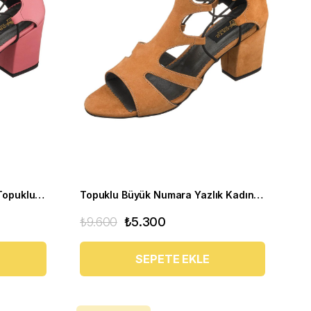
Büyük Numara Yazlık Kadın Topuklu Ayakkabı HTC70 Pembe
Topuklu Büyük Numara Yazlık Kadın Ayakkabı HTC70 Tarçın
₺9.600
₺5.300
SEPETE EKLE