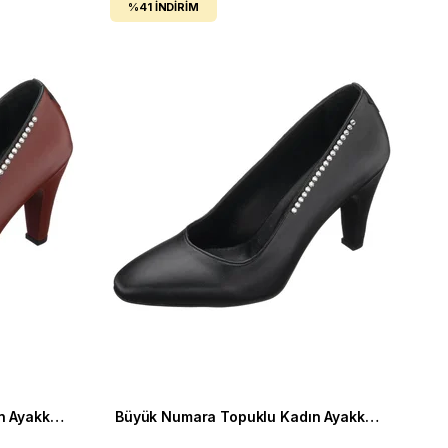
%41
İNDIRIM
Büyük Numara Topuklu Kadın Ayakkabı AYS7986 Kahve
Büyük Numara Topuklu Kadın Ayakkabı AYS7986 Siyah