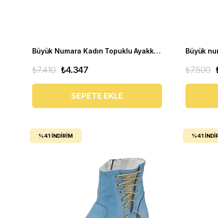
Büyük Numara Kadın Topuklu Ayakkabı AYS7986 Kırmızı
₺7.410
₺4.347
₺7.500
SEPETE EKLE
%41
İNDIRIM
%41
İNDI