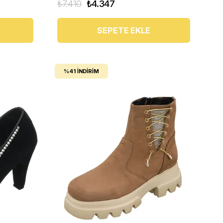
₺7.410
₺4.347
SEPETE EKLE
%41
İNDIRIM