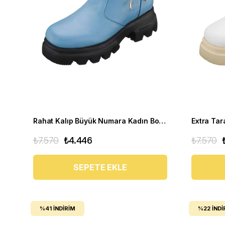
Rahat Kalıp Büyük Numara Kadın Bot Gaye1003 bebe mavi
₺7.570
₺4.446
₺7.570
SEPETE EKLE
%41
İNDIRIM
%22
İNDI