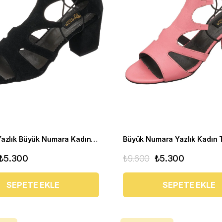
Topuklu Yazlık Büyük Numara Kadın Ayakkabı HTC70 Siyah
₺5.300
₺9.600
₺5.300
SEPETE EKLE
SEPETE EKLE