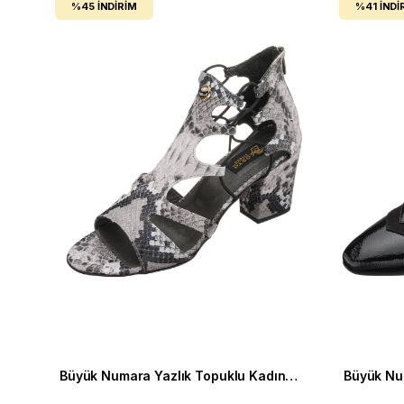
%45
İNDIRIM
%41
İNDI
Büyük Numara Yazlık Topuklu Kadın Ayakkabı HTC70 Yılan Baskı