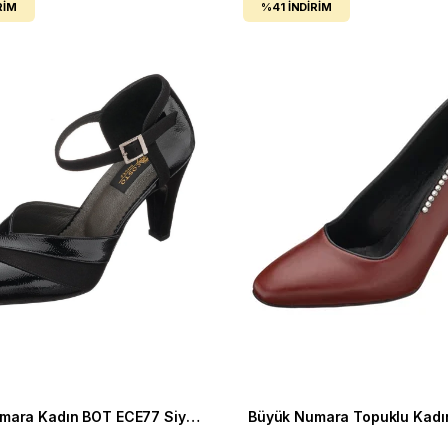
RIM
%41
İNDIRIM
Büyük Numara Kadın BOT ECE77 Siyah Rugan