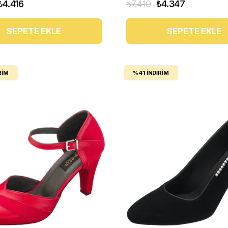
₺4.416
₺7.410
₺4.347
SEPETE EKLE
SEPETE EKLE
RIM
%41
İNDIRIM