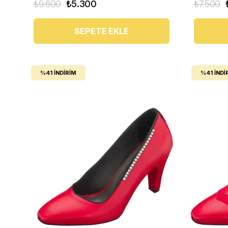
₺9.600
₺5.300
₺7.500
SEPETE EKLE
%41
İNDIRIM
%41
İNDI