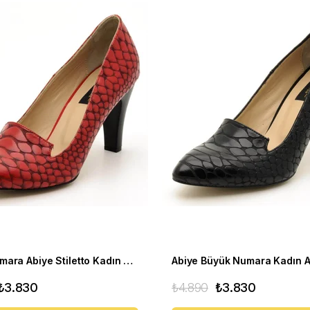
Büyük Numara Abiye Stiletto Kadın Aayakkabısı 1952 Kırmızı
₺3.830
₺4.890
₺3.830