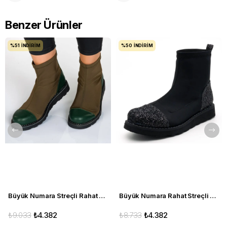
Benzer Ürünler
%51
İNDIRIM
%50
İNDIRIM
Büyük Numara Streçli Rahat Kadın BOT 19273 haki
Büyük Numara Rahat Streçli Kadın BOT 19273 siyah
₺9.033
₺4.382
₺8.733
₺4.382