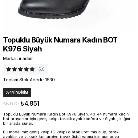
Topuklu Büyük Numara Kadın BOT
K976 Siyah
Marka
:
iriadam
5.0
Toplam Stok Adedi
:
1630
%
44
İNDIRIM
₺4.851
₺8.670
Topuklu Büyük Numara Kadın Bot K976 Siyah, 40-44 numara kadın
bot arayanlar için geniş kalıp, taraklı ayak konforu ve Siyah şıklığını
bir arada sunar.
Bu modelimiz geniş kalıp (G kalıp) olarak üretilmiş olup, taraklı
ayaklar ve yüksek konturpiye (ayak üstü) yapısı için gün boyu