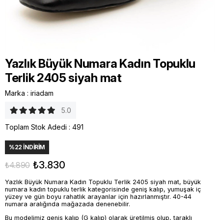
Yazlık Büyük Numara Kadın Topuklu
Terlik 2405 siyah mat
Marka
:
iriadam
5.0
Toplam Stok Adedi
:
491
%
22
İNDIRIM
₺3.830
₺4.890
Yazlık Büyük Numara Kadın Topuklu Terlik 2405 siyah mat, büyük
numara kadın topuklu terlik kategorisinde geniş kalıp, yumuşak iç
yüzey ve gün boyu rahatlık arayanlar için hazırlanmıştır. 40-44
numara aralığında mağazada denenebilir.
Bu modelimiz geniş kalıp (G kalıp) olarak üretilmiş olup, taraklı