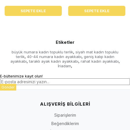
SEPETE EKLE
SEPETE EKLE
Etiketler
büyük numara kadın topuklu terlik
siyah mat kadın topuklu
,
terlik
40-44 numara kadın ayakkabı
geniş kalıp kadın
,
,
ayakkabı
taraklı ayak kadın ayakkabı
rahat kadın ayakkabı
,
,
,
İriadam
,
E-bültenimize kayıt olun!
Gönder
ALIŞVERİŞ BİLGİLERİ
Siparişlerim
Beğendiklerim