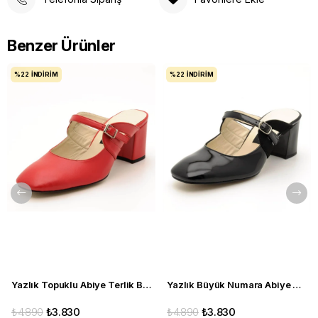
Benzer Ürünler
%22
İNDIRIM
%22
İNDIRIM
Yazlık Topuklu Abiye Terlik Büyük Numara 2405 kırmızı
Yazlık Büyük Numara Abiye Topuklu Terlik 2405 Siyah
₺4.890
₺3.830
₺4.890
₺3.830