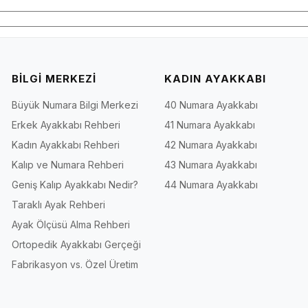
ğlayarak gün boyu konforu destekler. İriadam.com, büyük numara ayakkabı
üzeninden kalıp dengesine kadar üründe daha güven veren bir kullanım hissi 
unar.
BİLGİ MERKEZİ
KADIN AYAKKABI
günlük yaşamda, iş temposunda ve rahat stil arayan kombinlerde doğru ka
zel kalıp anlayışını daha yakından yönetmesini sağlar. Koleksiyondaki 135
Büyük Numara Bilgi Merkezi
40 Numara Ayakkabı
Erkek Ayakkabı Rehberi
41 Numara Ayakkabı
Kadın Ayakkabı Rehberi
42 Numara Ayakkabı
arayan kombinlerde güçlü ve temiz bir stil sağlar. Erkek büyük numara kul
zgisi birlikte değerlendirildiğinde, 45 Numara Gelin Ayakkabısı etiketi he
Kalıp ve Numara Rehberi
43 Numara Ayakkabı
Geniş Kalıp Ayakkabı Nedir?
44 Numara Ayakkabı
Taraklı Ayak Rehberi
anım odağı sunar.
r form arayanlara hitap eder.
Ayak Ölçüsü Alma Rehberi
bir arada isteyen kullanıcılar için uygundur.
Ortopedik Ayakkabı Gerçeği
ir; büyük numara ayakkabı seçimini daha güvenli hale getirebilirsiniz.
Fabrikasyon vs. Özel Üretim
ilirsiniz.