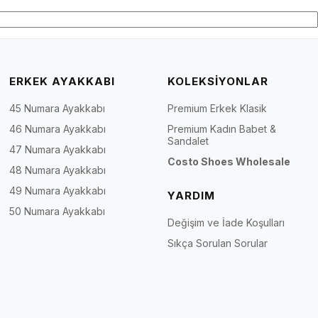
da kalıp ölçüsünü yalnızca uzunluk olarak değil; tarak genişliği, parmak
oluşturur. Bu yaklaşım, özellikle uzun süre ayakta kalan veya standart
ERKEK AYAKKABI
KOLEKSİYONLAR
lıp ve dengeli form ihtiyacını karşılamaya yardımcı olur.
0’den fazla renk ve model seçeneği, aynı konfor beklentisini farklı
45 Numara Ayakkabı
Premium Erkek Klasik
46 Numara Ayakkabı
Premium Kadın Babet &
Sandalet
47 Numara Ayakkabı
lanıcıları için kalıbın dengeli durması, pantolon paçası ve ayakkabı formu
Costo Shoes Wholesale
m kullanım kolaylığı hem de görünür ürün çeşitliliği açısından güçlü bir
48 Numara Ayakkabı
49 Numara Ayakkabı
YARDIM
50 Numara Ayakkabı
Değişim ve İade Koşulları
Sıkça Sorulan Sorular