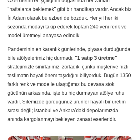
Özel üretim el işçiliğinin doğasında her zaman
"haftalarca beklemek" gibi bir handikap vardır. Ancak biz
İri Adam olarak bu ezberi de bozduk. Her yıl her iki
sezonda modayı takip ederek toplam 240 yeni renk ve
model üretmeyi anayasa edindik.
Pandeminin en karanlık günlerinde, piyasa durduğunda
bile atölyelerimiz hiç durmadı.
"1 satıp 3 üretme"
stratejimizle sınırlarımızı zorladık, çünkü müşteriye hızlı
teslimatın hayati önem taşıdığını biliyorduk. Bugün 1350
farklı renk ve modelle ulaştığımız bu devasa stok
gücünün arkasında, işte bu hiç durmayan atölye ruhu
vardır. Sitemizde gördüğünüz ürünler hayali bir üretim
sırası değil; İstanbul ve Ankara'daki depolarımızda
anında kargolanmayı bekleyen zanaat eserleridir.