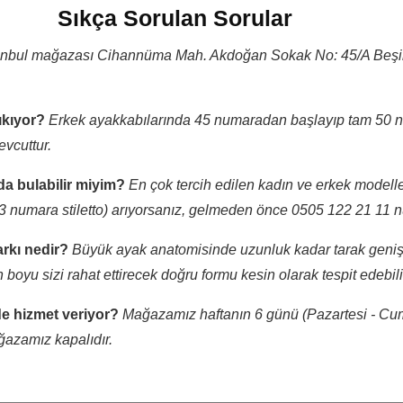
Sıkça Sorulan Sorular
anbul mağazası Cihannüma Mah. Akdoğan Sokak No: 45/A Beşikta
ıkıyor?
Erkek ayakkabılarında 45 numaradan başlayıp tam 50 n
vcuttur.
da bulabilir miyim?
En çok tercih edilen kadın ve erkek modelle
3 numara stiletto) arıyorsanız, gelmeden önce 0505 122 21 11 n
rkı nedir?
Büyük ayak anatomisinde uzunluk kadar tarak genişli
oyu sizi rahat ettirecek doğru formu kesin olarak tespit edebili
e hizmet veriyor?
Mağazamız haftanın 6 günü (Pazartesi - Cum
ğazamız kapalıdır.