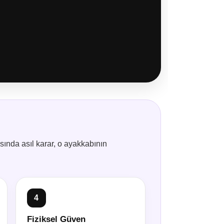
sında asıl karar, o ayakkabının
4
Fiziksel Güven