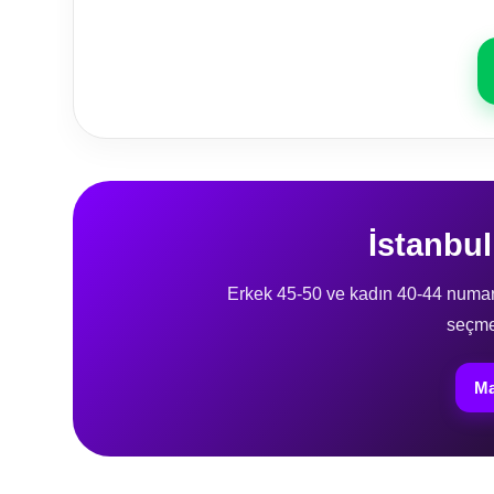
İstanbu
Erkek 45-50 ve kadın 40-44 numara 
seçme
Ma