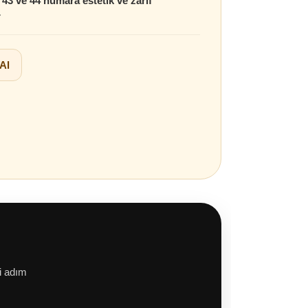
, 43 ve 44 numara estetik ve zarif
r
 Al
i adım