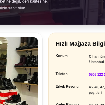
tine değil, deri kalitesine,
izle şahit olun.
Hızlı Mağaza Bilgi
Konum
Cihannüm
/ İstanbul
Telefon
0505 122 
Erkek Reyonu
45, 46, 4
çeşitleri
Kadın Reyonu