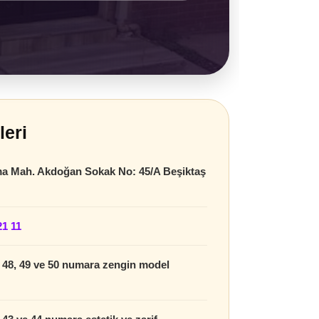
leri
a Mah. Akdoğan Sokak No: 45/A Beşiktaş
21 11
7, 48, 49 ve 50 numara zengin model