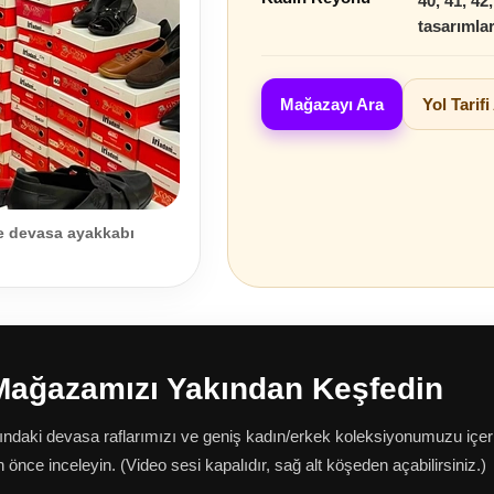
40, 41, 42
tasarımla
Mağazayı Ara
Yol Tarifi
ve devasa ayakkabı
Mağazamızı Yakından Keşfedin
ndaki devasa raflarımızı ve geniş kadın/erkek koleksiyonumuzu içer
önce inceleyin. (Video sesi kapalıdır, sağ alt köşeden açabilirsiniz.)