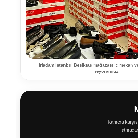
İriadam İstanbul Beşiktaş mağazası iç mekan 
reyonumuz.
Kamera karşısı
atmadan 