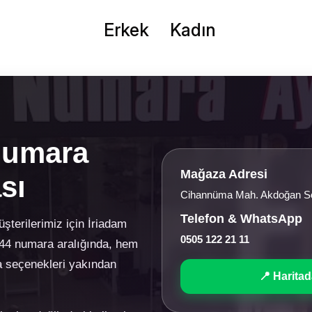
Erkek
Kadın
Numara
Mağaza Adresi
sı
Cihannüma Mah. Akdoğan Sok
Telefon & WhatsApp
terilerimiz için İriadam
0505 122 21 11
44 numara aralığında, hem
a seçenekleri yakından
📍 Haritad