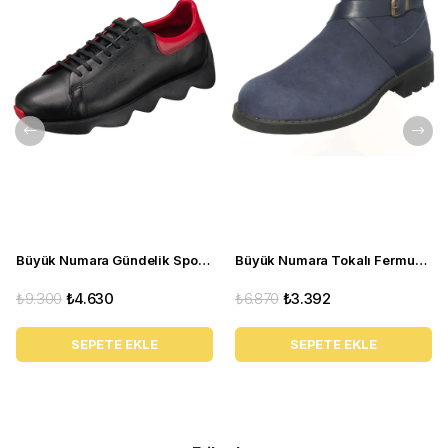
Büyük Numara Gündelik Spor Ayakkabı - STQUEEN Siyah Kırmızı
Büyük Numara Tokalı Fermuarlı Bot CS623 Lacivert
₺9.300
₺4.630
₺6.870
₺3.392
SEPETE EKLE
SEPETE EKLE