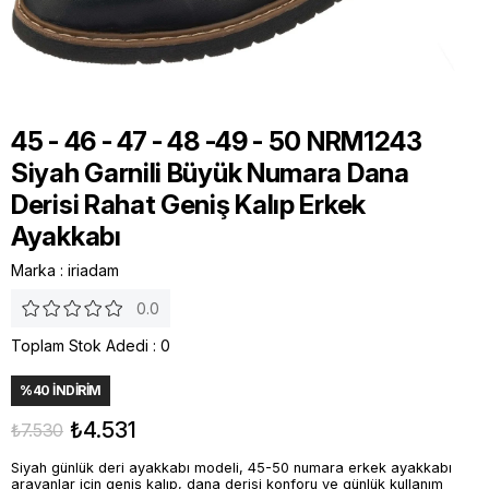
45 - 46 - 47 - 48 -49 - 50 NRM1243
Siyah Garnili Büyük Numara Dana
Derisi Rahat Geniş Kalıp Erkek
Ayakkabı
Marka
:
iriadam
0.0
Toplam Stok Adedi
:
0
%
40
İNDIRIM
₺4.531
₺7.530
Siyah günlük deri ayakkabı modeli, 45-50 numara erkek ayakkabı
arayanlar için geniş kalıp, dana derisi konforu ve günlük kullanım