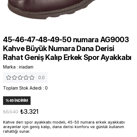
45-46-47-48-49-50 numara AG9003
Kahve Büyük Numara Dana Derisi
Rahat Geniş Kalıp Erkek Spor Ayakkabı
Marka
:
iriadam
0.0
Toplam Stok Adedi
:
0
%
49
İNDIRIM
₺3.321
₺6.540
Kahve deri spor ayakkabı modeli, 45-50 numara erkek ayakkabı
arayanlar için geniş kalıp, dana derisi konforu ve günlük kullanım
rahatlığı sunar.