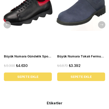
Büyük Numara Gündelik Spor Ayakkabı - STQUEEN Siyah Kırmızı
Büyük Numara Tokalı Fermuarlı Bot CS623 Lacivert
₺9.300
₺4.630
₺6.870
₺3.392
SEPETE EKLE
SEPETE EKLE
Etiketler