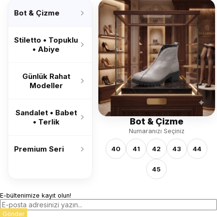
’26
Bot & Çizme
Stiletto • Topuklu
• Abiye
Günlük Rahat
Modeller
Sandalet • Babet
Bot & Çizme
• Terlik
Numaranızı Seçiniz
Premium Seri
40
41
42
43
44
45
E-bültenimize kayıt olun!
Gönder