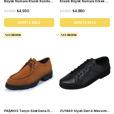
Büyük Numara Klasik Kundura - NV1088 Koyu Lacivert
Klasik Büyük Numara Erkek Ayakkabı - NR1954 Taba
₺9.800
₺4.930
₺9.800
₺4.880
SEPETE EKLE
SEPETE EKLE
%53
İNDIRIM
%53
İNDIRIM
PAŞA103 Tarçın Süet Dana Derisi Esnek rahagt Termo Taban Rahat Geniş Konforlu Taban. ÖZEL Seri.
ZU1840 Siyah Deri 4 Mevsim Büyük Numara Üst Kalite Erkek Ayakkabısı