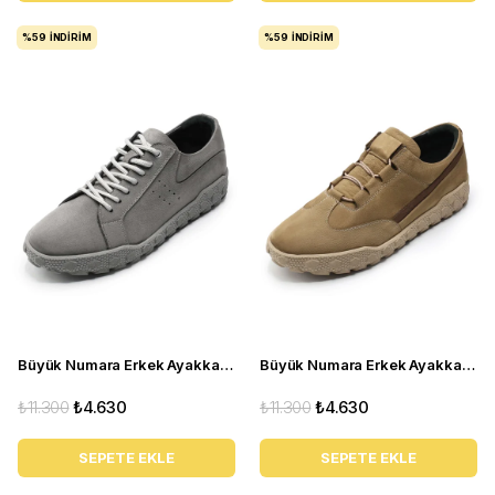
%59
İNDIRIM
%59
İNDIRIM
Büyük Numara Erkek Ayakkabı GOM8013 GRİ
Büyük Numara Erkek Ayakkabı GOM2073 Kum
₺11.300
₺4.630
₺11.300
₺4.630
SEPETE EKLE
SEPETE EKLE