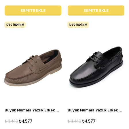
SEPETE EKLE
SEPETE EKLE
%60
İNDIRIM
%60
İNDIRIM
Büyük Numara Yazlık Erkek Ayakkabısı Utkan001 Vizon
Büyük Numara Yazlık Erkek Ayakkabı - Utkan001 Siyah Deri
₺11.440
₺4.577
₺11.440
₺4.577