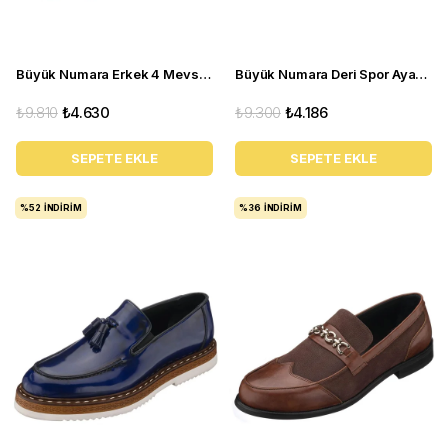
Büyük Numara Erkek 4 Mevsim Ayakkabı - PASA103 Kahve
Büyük Numara Deri Spor Ayakkabı - GG18 Gri
₺9.810
₺4.630
₺9.300
₺4.186
SEPETE EKLE
SEPETE EKLE
%52
İNDIRIM
%36
İNDIRIM