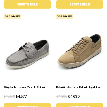
SEPETE EKLE
SEPETE EKLE
%60
İNDIRIM
%59
İNDIRIM
Büyük Numara Yazlık Erkek Ayakkabısı Utkan001 gri
Büyük Numara Erkek Ayakkabı GOM8013 Kum
₺11.440
₺4.577
₺11.300
₺4.630