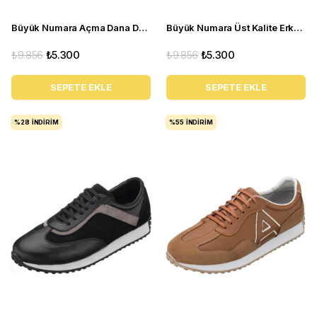
Büyük Numara Açma Dana Derisi Üst Kalite Erkek Ayakkabı - NV02 Bordo Açma
Büyük Numara Üst Kalite Erkek Klasik Ayakkabı - NV02 Siyah süet
₺9.856
₺5.300
₺9.856
₺5.300
SEPETE EKLE
SEPETE EKLE
%28
İNDIRIM
%55
İNDIRIM