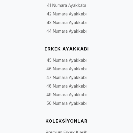
41 Numara Ayakkabı
Klasik
İş hayatı, toplantı,
Oxford, Derby, loafer, bağcık
42 Numara Ayakkabı
ayakkabı
düğün ve özel davet
veya bağcıksız klasik
modeller
43 Numara Ayakkabı
44 Numara Ayakkabı
Gündelik
Şehir yaşamı, ofis ve
Casual, yumuşak yapılı,
ayakkabı
hafta sonu
saraç detaylı ve günlük loaf
ERKEK AYAKKABI
45 Numara Ayakkabı
Deri spor
Günlük tempo ve
Bağcıklı veya bağcıksız deri
ayakkabı
sportif kombinler
spor modeller
46 Numara Ayakkabı
47 Numara Ayakkabı
Bot ve
Serin hava, sonbahar
Bağcıklı bot, fermuarlı bot,
48 Numara Ayakkabı
çizme
ve kış koşulları
Chelsea ve yüksek bilekli
modeller
49 Numara Ayakkabı
50 Numara Ayakkabı
Rugan
Damatlık, smokin,
Parlak yüzeyli klasik, loafer
ayakkabı
sahne ve özel gün
ve bağcıklı modeller
kombinleri
KOLEKSİYONLAR
Premium Erkek Klasik