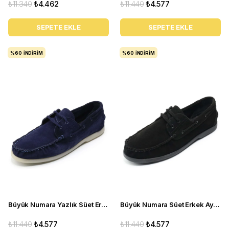
₺11.340
₺4.462
₺11.440
₺4.577
SEPETE EKLE
SEPETE EKLE
%60
İNDIRIM
%60
İNDIRIM
Büyük Numara Yazlık Süet Erkek Ayakkabısı -Utkan001 Lacivert Süet
Büyük Numara Süet Erkek Ayakkabısı Utkan001 Siyah Süet
₺11.440
₺4.577
₺11.440
₺4.577