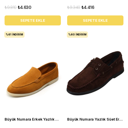
₺9.810
₺4.630
₺9.340
₺4.416
SEPETE EKLE
SEPETE EKLE
%61
İNDIRIM
%60
İNDIRIM
Büyük Numara Erkek Yazlık Ayakkabı - UTKAN02 Tarçın
Büyük Numara Yazlık Süet Erkek Ayakkabısı - Utkan001 Kahve Süet