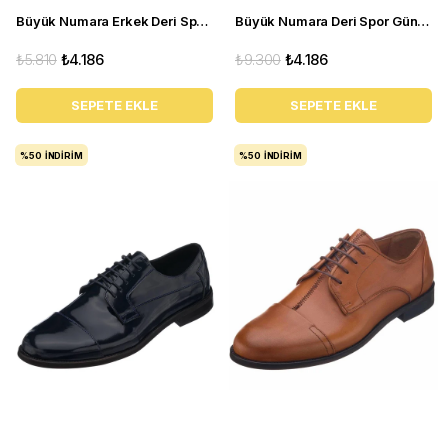
Büyük Numara Erkek Deri Spor Ayakkabı - KB77 siyah
Büyük Numara Deri Spor Günlük Ayakkabı - GG18 Kum
₺5.810
₺4.186
₺9.300
₺4.186
SEPETE EKLE
SEPETE EKLE
%50
İNDIRIM
%50
İNDIRIM