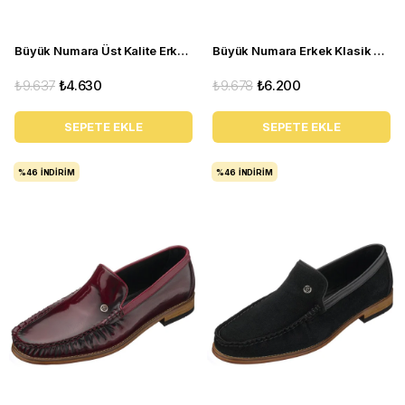
Büyük Numara Üst Kalite Erkek Ayakkabı - ALP76 Lacivert Açma
Büyük Numara Erkek Klasik Ayakkabı - Tr1071 Kahverengi
₺9.637
₺4.630
₺9.678
₺6.200
SEPETE EKLE
SEPETE EKLE
%46
İNDIRIM
%46
İNDIRIM