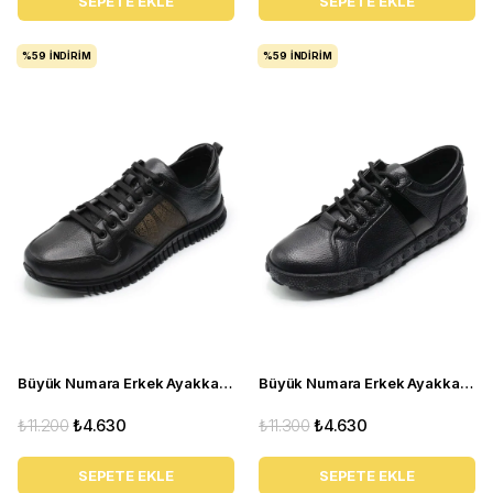
SEPETE EKLE
SEPETE EKLE
%59
İNDIRIM
%59
İNDIRIM
Büyük Numara Erkek Ayakkabı TR4113 Siyah
Büyük Numara Erkek Ayakkabı GOM6166 Siyah
₺11.200
₺4.630
₺11.300
₺4.630
SEPETE EKLE
SEPETE EKLE