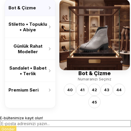
’26
Bot & Çizme
Stiletto • Topuklu
• Abiye
Günlük Rahat
Modeller
Sandalet • Babet
Bot & Çizme
• Terlik
Numaranızı Seçiniz
Premium Seri
40
41
42
43
44
45
E-bültenimize kayıt olun!
Gönder