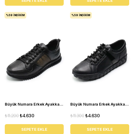
SEPETE EKLE
SEPETE EKLE
%59
İNDIRIM
%59
İNDIRIM
Büyük Numara Erkek Ayakkabı TR4113 Siyah
Büyük Numara Erkek Ayakkabı GOM6166 Siyah
₺11.200
₺4.630
₺11.300
₺4.630
SEPETE EKLE
SEPETE EKLE