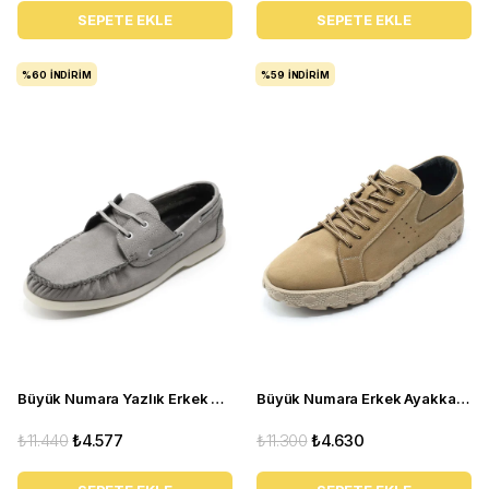
SEPETE EKLE
SEPETE EKLE
%60
İNDIRIM
%59
İNDIRIM
Büyük Numara Yazlık Erkek Ayakkabısı Utkan001 gri
Büyük Numara Erkek Ayakkabı GOM8013 Kum
₺11.440
₺4.577
₺11.300
₺4.630