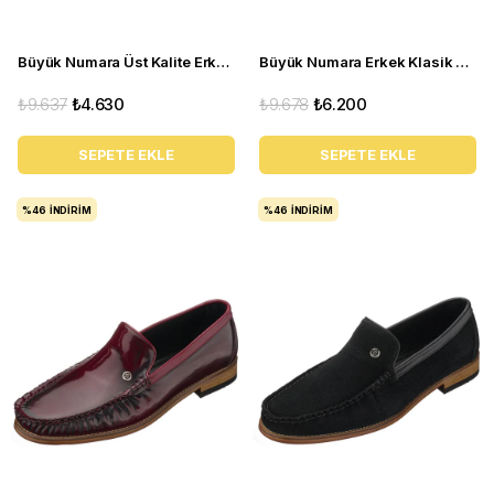
Büyük Numara Üst Kalite Erkek Ayakkabı - ALP76 Lacivert Açma
Büyük Numara Erkek Klasik Ayakkabı - Tr1071 Kahverengi
₺9.637
₺4.630
₺9.678
₺6.200
SEPETE EKLE
SEPETE EKLE
%46
İNDIRIM
%46
İNDIRIM