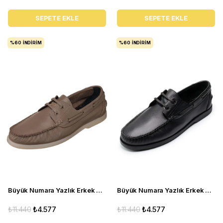
SEPETE EKLE
SEPETE EKLE
%60
İNDIRIM
%60
İNDIRIM
Büyük Numara Yazlık Erkek Ayakkabısı Utkan001 Vizon
Büyük Numara Yazlık Erkek Ayakkabı - Utkan001 Siyah Deri
₺11.440
₺4.577
₺11.440
₺4.577