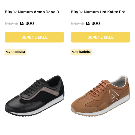
Büyük Numara Açma Dana Derisi Üst Kalite Erkek Ayakkabı - NV02 Bordo Açma
Büyük Numara Üst Kalite Erkek Klasik Ayakkabı - NV02 Siyah süet
₺9.856
₺5.300
₺9.856
₺5.300
SEPETE EKLE
SEPETE EKLE
%28
İNDIRIM
%55
İNDIRIM