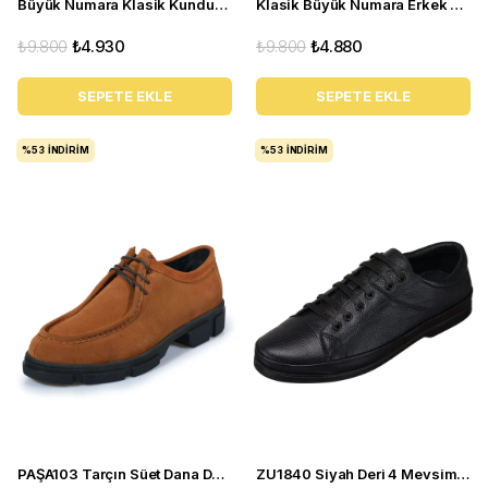
Büyük Numara Klasik Kundura - NV1088 Koyu Lacivert
Klasik Büyük Numara Erkek Ayakkabı - NR1954 Taba
₺9.800
₺4.930
₺9.800
₺4.880
SEPETE EKLE
SEPETE EKLE
%53
İNDIRIM
%53
İNDIRIM
PAŞA103 Tarçın Süet Dana Derisi Esnek rahagt Termo Taban Rahat Geniş Konforlu Taban. ÖZEL Seri.
ZU1840 Siyah Deri 4 Mevsim Büyük Numara Üst Kalite Erkek Ayakkabısı