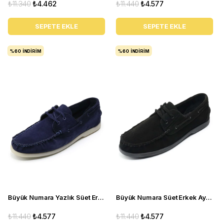
₺11.340
₺4.462
₺11.440
₺4.577
SEPETE EKLE
SEPETE EKLE
%60
İNDIRIM
%60
İNDIRIM
Büyük Numara Yazlık Süet Erkek Ayakkabısı -Utkan001 Lacivert Süet
Büyük Numara Süet Erkek Ayakkabısı Utkan001 Siyah Süet
₺11.440
₺4.577
₺11.440
₺4.577