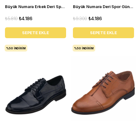
Büyük Numara Erkek Deri Spor Ayakkabı - KB77 siyah
Büyük Numara Deri Spor Günlük Ayakkabı - GG18 Kum
₺5.810
₺4.186
₺9.300
₺4.186
SEPETE EKLE
SEPETE EKLE
%50
İNDIRIM
%50
İNDIRIM