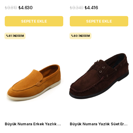
₺9.810
₺4.630
₺9.340
₺4.416
SEPETE EKLE
SEPETE EKLE
%61
İNDIRIM
%60
İNDIRIM
Büyük Numara Erkek Yazlık Ayakkabı - UTKAN02 Tarçın
Büyük Numara Yazlık Süet Erkek Ayakkabısı - Utkan001 Kahve Süet