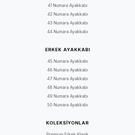
41 Numara Ayakkabı
Klasik
İş hayatı, toplantı,
Oxford, Derby, loafer, bağcık
42 Numara Ayakkabı
ayakkabı
düğün ve özel davet
veya bağcıksız klasik
modeller
43 Numara Ayakkabı
44 Numara Ayakkabı
Gündelik
Şehir yaşamı, ofis ve
Casual, yumuşak yapılı,
ayakkabı
hafta sonu
saraç detaylı ve günlük loaf
ERKEK AYAKKABI
45 Numara Ayakkabı
Deri spor
Günlük tempo ve
Bağcıklı veya bağcıksız deri
ayakkabı
sportif kombinler
spor modeller
46 Numara Ayakkabı
47 Numara Ayakkabı
Bot ve
Serin hava, sonbahar
Bağcıklı bot, fermuarlı bot,
48 Numara Ayakkabı
çizme
ve kış koşulları
Chelsea ve yüksek bilekli
modeller
49 Numara Ayakkabı
50 Numara Ayakkabı
Rugan
Damatlık, smokin,
Parlak yüzeyli klasik, loafer
ayakkabı
sahne ve özel gün
ve bağcıklı modeller
kombinleri
KOLEKSİYONLAR
Premium Erkek Klasik