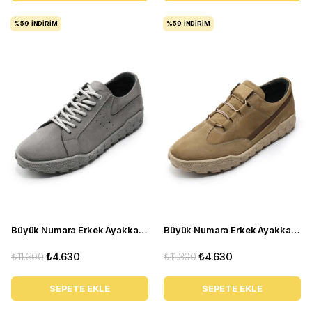
%59
İNDIRIM
%59
İNDIRIM
Büyük Numara Erkek Ayakkabı GOM8013 GRİ
Büyük Numara Erkek Ayakkabı GOM2073 Kum
₺11.300
₺4.630
₺11.300
₺4.630
SEPETE EKLE
SEPETE EKLE