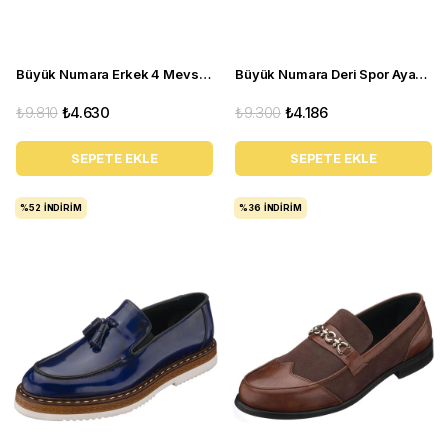
Büyük Numara Erkek 4 Mevsim Ayakkabı - PASA103 Kahve
Büyük Numara Deri Spor Ayakkabı - GG18 Gri
₺9.810
₺4.630
₺9.300
₺4.186
SEPETE EKLE
SEPETE EKLE
%52
İNDIRIM
%36
İNDIRIM