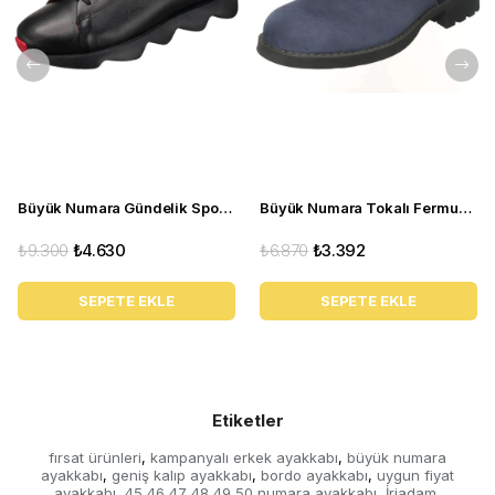
Büyük Numara Gündelik Spor Ayakkabı - STQUEEN Siyah Kırmızı
Büyük Numara Tokalı Fermuarlı Bot CS623 Lacivert
₺9.300
₺4.630
₺6.870
₺3.392
SEPETE EKLE
SEPETE EKLE
Etiketler
fırsat ürünleri
kampanyalı erkek ayakkabı
büyük numara
,
,
ayakkabı
geniş kalıp ayakkabı
bordo ayakkabı
uygun fiyat
,
,
,
ayakkabı
45 46 47 48 49 50 numara ayakkabı
İriadam
,
,
,