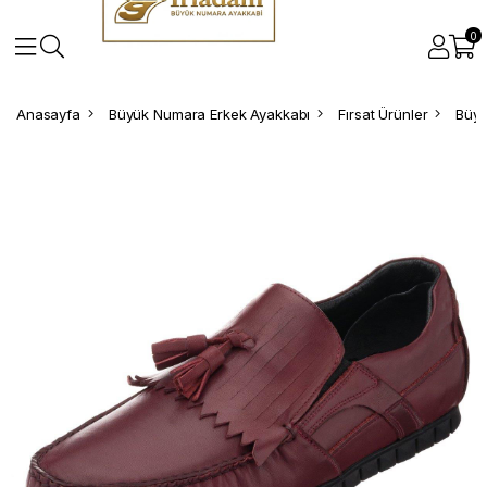
0
Anasayfa
Büyük Numara Erkek Ayakkabı
Fırsat Ürünler
Büyü