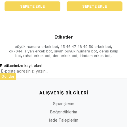
SEPETE EKLE
SEPETE EKLE
Etiketler
büyük numara erkek bot
45 46 47 48 49 50 erkek bot
,
,
ck7044
siyah erkek bot
siyah büyük numara bot
geniş kalıp
,
,
,
bot
rahat erkek bot
deri erkek bot
İriadam erkek bot
,
,
,
,
E-bültenimize kayıt olun!
Gönder
ALIŞVERİŞ BİLGİLERİ
Siparişlerim
Beğendiklerim
İade Taleplerim