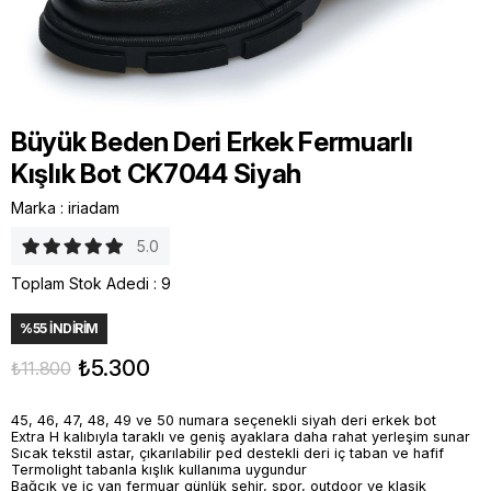
Büyük Beden Deri Erkek Fermuarlı
Kışlık Bot CK7044 Siyah
Marka
:
iriadam
5.0
Toplam Stok Adedi
:
9
%
55
İNDIRIM
₺5.300
₺11.800
45, 46, 47, 48, 49 ve 50 numara seçenekli siyah deri erkek bot
Extra H kalıbıyla taraklı ve geniş ayaklara daha rahat yerleşim sunar
Sıcak tekstil astar, çıkarılabilir ped destekli deri iç taban ve hafif
Termolight tabanla kışlık kullanıma uygundur
Bağcık ve iç yan fermuar günlük şehir, spor, outdoor ve klasik