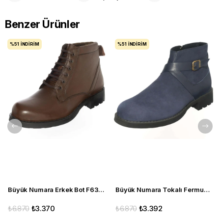
Benzer Ürünler
%51
İNDIRIM
%51
İNDIRIM
Büyük Numara Erkek Bot F632 Kahve
Büyük Numara Tokalı Fermuarlı Bot CS623 Lacivert
₺6.870
₺3.370
₺6.870
₺3.392