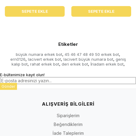
SEPETE EKLE
SEPETE EKLE
Etiketler
büyük numara erkek bot
45 46 47 48 49 50 erkek bot
,
,
ern0126
lacivert erkek bot
lacivert büyük numara bot
geniş
,
,
,
kalıp bot
rahat erkek bot
deri erkek bot
İriadam erkek bot
,
,
,
,
E-bültenimize kayıt olun!
Gönder
ALIŞVERİŞ BİLGİLERİ
Siparişlerim
Beğendiklerim
İade Taleplerim