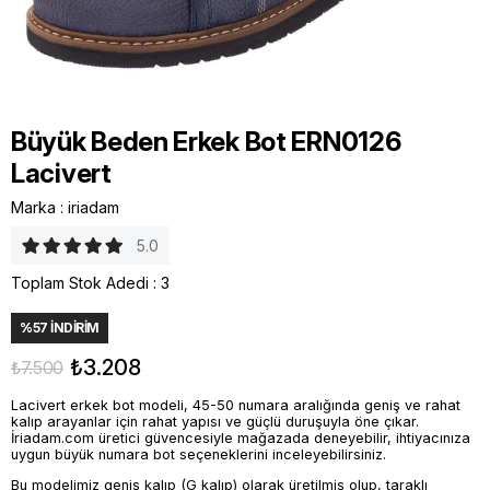
Büyük Beden Erkek Bot ERN0126
Lacivert
Marka
:
iriadam
5.0
Toplam Stok Adedi
:
3
%
57
İNDIRIM
₺3.208
₺7.500
Lacivert erkek bot modeli, 45-50 numara aralığında geniş ve rahat
kalıp arayanlar için rahat yapısı ve güçlü duruşuyla öne çıkar.
İriadam.com üretici güvencesiyle mağazada deneyebilir, ihtiyacınıza
uygun büyük numara bot seçeneklerini inceleyebilirsiniz.
Bu modelimiz geniş kalıp (G kalıp) olarak üretilmiş olup, taraklı