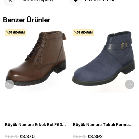
Benzer Ürünler
%51
İNDIRIM
%51
İNDIRIM
Büyük Numara Erkek Bot F632 Kahve
Büyük Numara Tokalı Fermuarlı Bot CS623 Lacivert
₺6.870
₺3.370
₺6.870
₺3.392