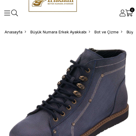
0
Anasayfa
Büyük Numara Erkek Ayakkabı
Bot ve Çizme
Büyü