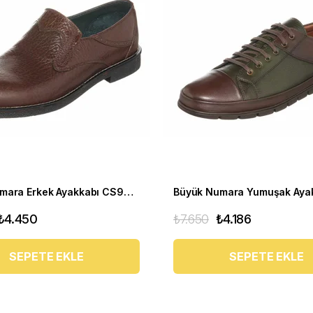
Büyük Numara Erkek Ayakkabı CS941 Kahve
₺4.450
₺7.650
₺4.186
SEPETE EKLE
SEPETE EKLE