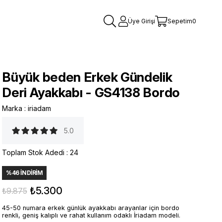
Üye Girişi
Sepetim
0
Büyük beden Erkek Gündelik
Deri Ayakkabı - GS4138 Bordo
Marka
:
iriadam
5.0
Toplam Stok Adedi
:
24
%
46
İNDIRIM
₺5.300
₺9.875
45-50 numara erkek günlük ayakkabı arayanlar için bordo
renkli, geniş kalıplı ve rahat kullanım odaklı İriadam modeli.