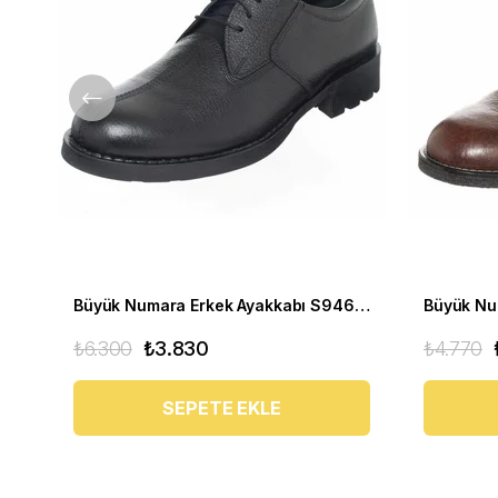
Büyük Numara Erkek Ayakkabı S946 Siyah Deri
₺6.300
₺3.830
₺4.770
SEPETE EKLE