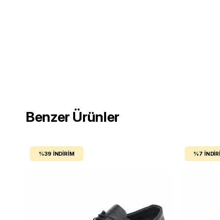
Benzer Ürünler
%39
İNDIRIM
%7
İNDIR