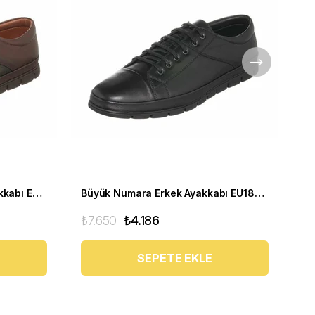
Büyük Numara Yumuşak Ayakkabı EU1840 Kahve
Büyük Numara Erkek Ayakkabı EU1840 SIYAH
₺7.650
₺4.186
₺7
SEPETE EKLE