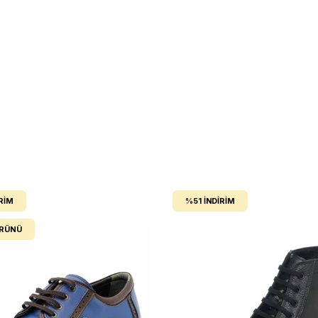
RIM
%51
İNDIRIM
ÜRÜNÜ