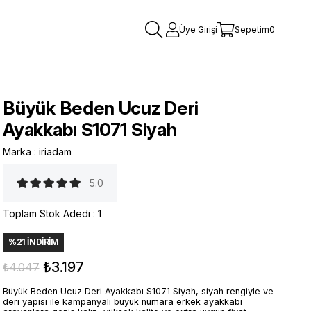
Üye Girişi
Sepetim
0
Büyük Beden Ucuz Deri
Ayakkabı S1071 Siyah
Marka
:
iriadam
5.0
Toplam Stok Adedi
:
1
%
21
İNDIRIM
₺3.197
₺4.047
Büyük Beden Ucuz Deri Ayakkabı S1071 Siyah, siyah rengiyle ve
deri yapısı ile kampanyalı büyük numara erkek ayakkabı