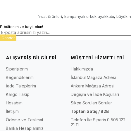
fırsat ürünleri
kampanyalı erkek ayakkabı
büyük n
,
,
E-bültenimize kayıt olun!
Gönder
ALIŞVERİŞ BİLGİLERİ
MÜŞTERİ HİZMETLERİ
Siparişlerim
Hakkımızda
Beğendiklerim
İstanbul Mağaza Adresi
İade Taleplerim
Ankara Mağaza Adresi
Kargo Takip
Değişim ve İade Koşulları
Hesabım
Sıkça Sorulan Sorular
İletişim
Toptan Satış / B2B
Ödeme ve Teslimat
Telefon İle Sipariş 0 505 122
21 11
Banka Hesaplarımız