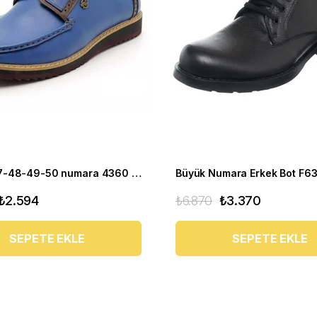
45-46-47-48-49-50 numara 4360 EVA Mavi Büyük Numara Ayakkabı
Büyük Numara Erkek Bot F63
₺2.594
₺6.870
₺3.370
SEPETE EKLE
SEPETE EKLE