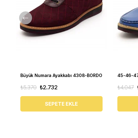
Büyük Numara Ayakkabı 4308-BORDO
₺5.370
₺2.732
₺4.047
SEPETE EKLE