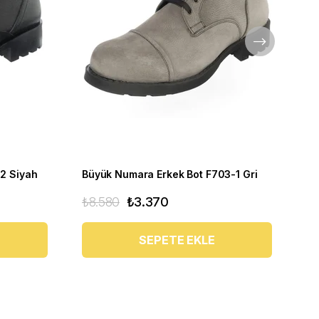
2 Siyah
Büyük Numara Erkek Bot F703-1 Gri
Bü
₺8.580
₺3.370
₺6
SEPETE EKLE