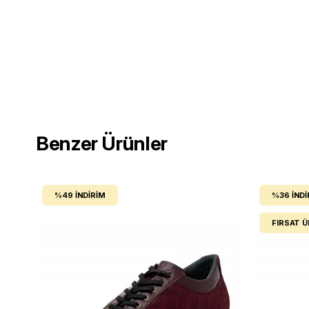
Benzer Ürünler
%49
İNDIRIM
%36
İNDI
FIRSAT 