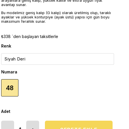
arayanlara geniş kalıp, yüksek kalite ve extra uygun fiyat
avantajı sunar.
Bu modelimiz geniş kalıp (G kalıp) olarak üretilmiş olup, taraklı
ayaklar ve yüksek konturpiye (ayak üstü) yapısı için gün boyu
maksimum ferahlık sunar.
₺338
`den başlayan taksitlerle
Renk
Numara
48
Adet