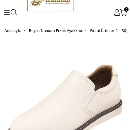
0
Anasayfa
Büyük Numara Erkek Ayakkabı
Fırsat Ürünler
Büyü