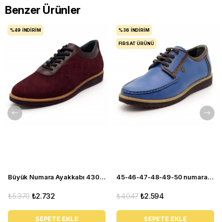
Benzer Ürünler
%49
İNDIRIM
%36
İNDIRIM
FIRSAT ÜRÜNÜ
Büyük Numara Ayakkabı 4308-BORDO
45-46-47-48-49-50 numara 4360 EVA Mavi Büyük Numara Ayakkabı
₺5.370
₺2.732
₺4.047
₺2.594
SEPETE EKLE
SEPETE EKLE