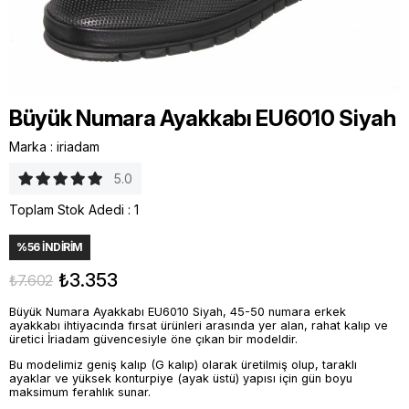
Büyük Numara Ayakkabı EU6010 Siyah
Marka
:
iriadam
5.0
Toplam Stok Adedi
:
1
%
56
İNDIRIM
₺3.353
₺7.602
Büyük Numara Ayakkabı EU6010 Siyah, 45-50 numara erkek
ayakkabı ihtiyacında fırsat ürünleri arasında yer alan, rahat kalıp ve
üretici İriadam güvencesiyle öne çıkan bir modeldir.
Bu modelimiz geniş kalıp (G kalıp) olarak üretilmiş olup, taraklı
ayaklar ve yüksek konturpiye (ayak üstü) yapısı için gün boyu
maksimum ferahlık sunar.