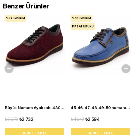
Benzer Ürünler
%49
İNDIRIM
%36
İNDIRIM
FIRSAT ÜRÜNÜ
Büyük Numara Ayakkabı 4308-BORDO
45-46-47-48-49-50 numara 4360 EVA Mavi Büyük Numara Ayakkabı
₺5.370
₺2.732
₺4.047
₺2.594
SEPETE EKLE
SEPETE EKLE