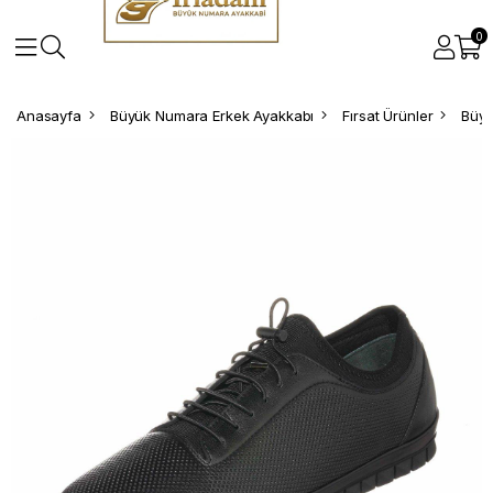
0
Anasayfa
Büyük Numara Erkek Ayakkabı
Fırsat Ürünler
Büyü