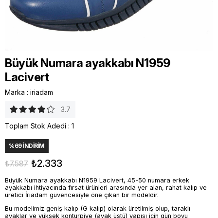
Büyük Numara ayakkabı N1959
Lacivert
Marka
:
iriadam
3.7
Toplam Stok Adedi
:
1
%
69
İNDIRIM
₺2.333
₺7.587
Büyük Numara ayakkabı N1959 Lacivert, 45-50 numara erkek
ayakkabı ihtiyacında fırsat ürünleri arasında yer alan, rahat kalıp ve
üretici İriadam güvencesiyle öne çıkan bir modeldir.
Bu modelimiz geniş kalıp (G kalıp) olarak üretilmiş olup, taraklı
ayaklar ve yüksek konturpiye (ayak üstü) yapısı için gün boyu