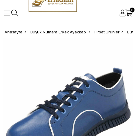
0
Anasayfa
Büyük Numara Erkek Ayakkabı
Fırsat Ürünler
Büyü