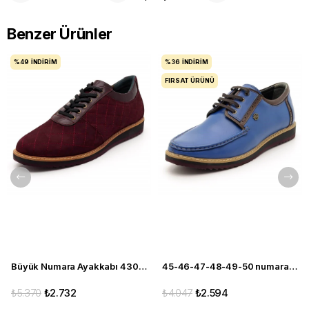
Benzer Ürünler
%49
İNDIRIM
%36
İNDIRIM
FIRSAT ÜRÜNÜ
Büyük Numara Ayakkabı 4308-BORDO
45-46-47-48-49-50 numara 4360 EVA Mavi Büyük Numara Ayakkabı
₺5.370
₺2.732
₺4.047
₺2.594