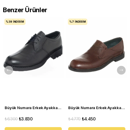
Benzer Ürünler
%39
İNDIRIM
%7
İNDIRIM
Büyük Numara Erkek Ayakkabı S946 Siyah Deri
Büyük Numara Erkek Ayakkabı CS941 Kahve
₺6.300
₺3.830
₺4.770
₺4.450