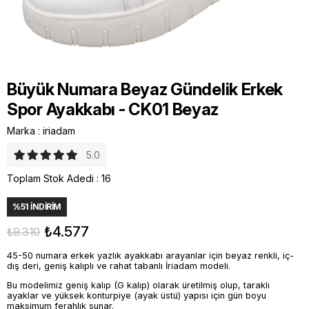
Büyük Numara Beyaz Gündelik Erkek
Spor Ayakkabı - CK01 Beyaz
Marka
:
iriadam
5.0
Toplam Stok Adedi
:
16
%
51
İNDIRIM
₺4.577
₺9.310
45-50 numara erkek yazlık ayakkabı arayanlar için beyaz renkli, iç-
dış deri, geniş kalıplı ve rahat tabanlı İriadam modeli.
Bu modelimiz geniş kalıp (G kalıp) olarak üretilmiş olup, taraklı
ayaklar ve yüksek konturpiye (ayak üstü) yapısı için gün boyu
maksimum ferahlık sunar.