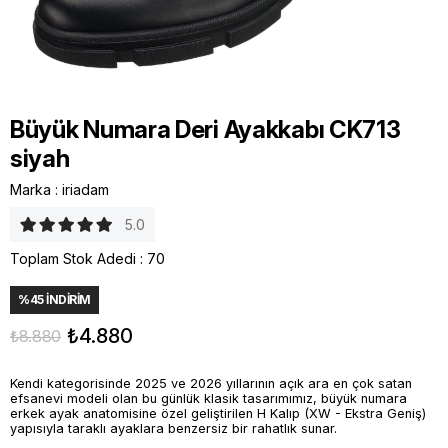
Büyük Numara Deri Ayakkabı CK713
siyah
Marka
:
iriadam
5.0
Toplam Stok Adedi
:
70
%
45
İNDIRIM
₺4.880
₺8.880
Kendi kategorisinde 2025 ve 2026 yıllarının açık ara en çok satan
efsanevi modeli olan bu günlük klasik tasarımımız, büyük numara
erkek ayak anatomisine özel geliştirilen H Kalıp (XW - Ekstra Geniş)
yapısıyla taraklı ayaklara benzersiz bir rahatlık sunar.