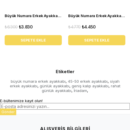
Büyük Numara Erkek Ayakkabı S946 Siyah Deri
Büyük Numara Erkek Ayakkabı CS941 Kahve
₺6.300
₺3.830
₺4.770
₺4.450
SEPETE EKLE
SEPETE EKLE
Etiketler
büyük numara erkek ayakkabı
45-50 erkek ayakkabı
siyah
,
,
erkek ayakkabı
günlük ayakkabı
geniş kalıp ayakkabı
rahat
,
,
,
günlük ayakkabı
İriadam
,
,
E-bültenimize kayıt olun!
Gönder
ALIŞVERİŞ BİLGİLERİ