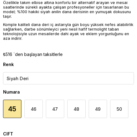
Özellikle takım elbise altına konforlu bir alternatif arayan ve mesai
saatlerinde sürekli ayakta çalışan profesyoneller için tasarlanan bu
model; %100 hakiki siyah anilin dana derisinin en yumuşak dokusunu
taşır.
Komple kaliteli dana deri iç astarıyla gün boyu yüksek nefes alabilirlik
sağlarken, darbe sönümleyici yeni nesil hafif termolight taban
teknolojisiyle uzun mesailerde dahi ayak ve eklem yorgunluğunu en
aza indirir.
₺516
`den başlayan taksitlerle
Renk
Numara
45
46
47
48
49
50
CIFT