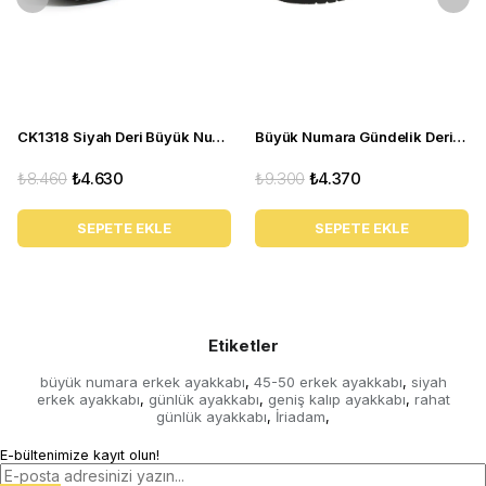
CK1318 Siyah Deri Büyük Numara Erkek Spor Ayakkabı
Büyük Numara Gündelik Deri Süet Erkek Ayakkabı - Utkan24 Tarçın
₺8.460
₺4.630
₺9.300
₺4.370
SEPETE EKLE
SEPETE EKLE
Etiketler
büyük numara erkek ayakkabı
45-50 erkek ayakkabı
siyah
,
,
erkek ayakkabı
günlük ayakkabı
geniş kalıp ayakkabı
rahat
,
,
,
günlük ayakkabı
İriadam
,
,
E-bültenimize kayıt olun!