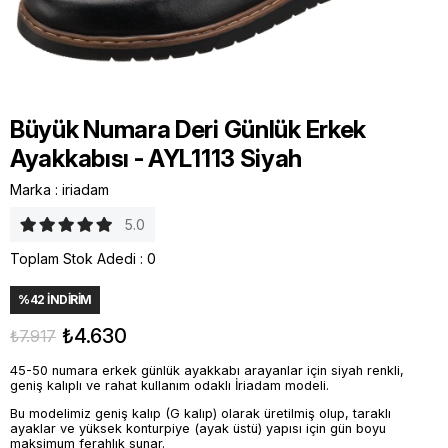
Büyük Numara Deri Günlük Erkek
Ayakkabısı - AYL1113 Siyah
Marka
:
iriadam
5.0
Toplam Stok Adedi
:
0
%
42
İNDIRIM
₺4.630
₺7.917
45-50 numara erkek günlük ayakkabı arayanlar için siyah renkli,
geniş kalıplı ve rahat kullanım odaklı İriadam modeli.
Bu modelimiz geniş kalıp (G kalıp) olarak üretilmiş olup, taraklı
ayaklar ve yüksek konturpiye (ayak üstü) yapısı için gün boyu
maksimum ferahlık sunar.